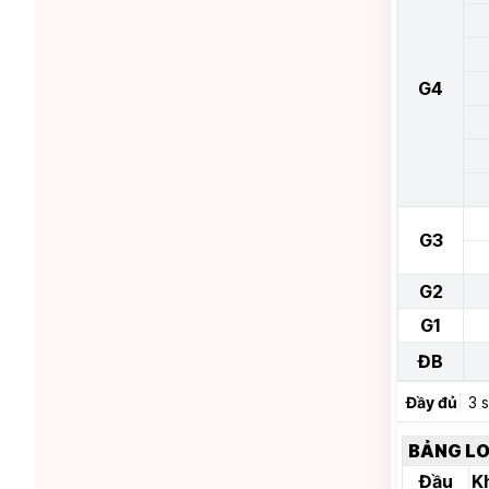
G4
G3
G2
G1
ĐB
Đầy đủ
3 
BẢNG L
Đầu
K