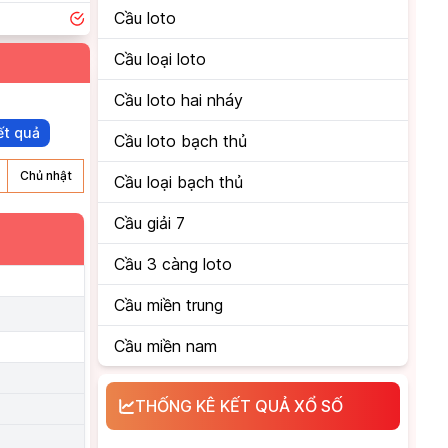
Cầu loto
Cầu loại loto
Cầu loto hai nháy
m kết quả
Cầu loto bạch thủ
Chủ nhật
Cầu loại bạch thủ
Cầu giải 7
Cầu 3 càng loto
Cầu miền trung
Cầu miền nam
THỐNG KÊ KẾT QUẢ XỔ SỐ