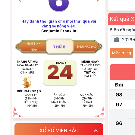
Kết quả X
Hãy dành thời gian cho mọi thứ: quá vội
vàng sẽ hỏng việc.
Biên độ ngà
Benjamin Franklin
NĂM BÍNH
THỨ 5
NGÀY HẮC ĐẠO
NGỌ
Miền trung
THÁNG ẤT MÙI
24
MỆNH NGÀY
THÁNG 6
NGÀY NHÂM TÝ
TANG ĐỒ MỘC
14:36:38
(Gỗ Cây Dâu)
ĐINH MÙI
TIẾT KHÍ
ĐẠI THỬ
Đài
GIỜ HOÀNG ĐẠO
G8
CANH TÝ
TÂN SỬU
QUÝ MÃO
(23H-1H)
(1H-3H)
(5H-7H)
BÍNH NGỌ
MẬU THÂN
KỶ DẬU
G7
(11H-13H)
(15H-17H)
(17H-19H)
G6
XỔ SỐ MIỀN BẮC