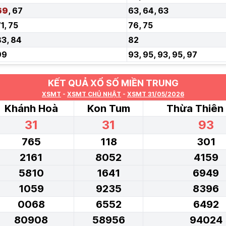
69
, 67
63, 64, 63
1, 75
76, 75
83, 84
82
99
93, 95, 93, 95, 97
KẾT QUẢ XỔ SỐ MIỀN TRUNG
XSMT
-
XSMT CHỦ NHẬT
-
XSMT 31/05/2026
Khánh Hoà
Kon Tum
Thừa Thiên
31
31
93
765
118
301
2161
8052
4159
5810
1641
6949
1059
9235
8396
0068
6552
6492
80908
58956
94024