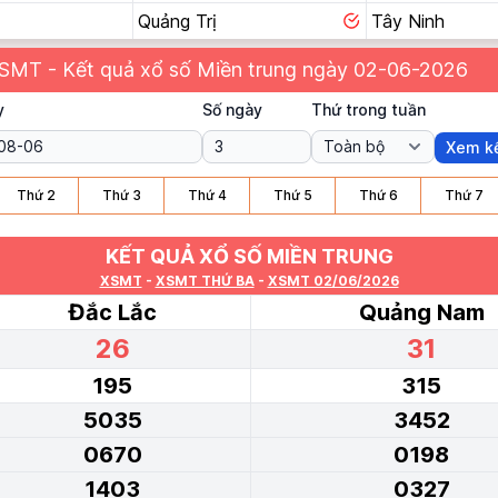
Quảng Trị
Tây Ninh
SMT - Kết quả xổ số Miền trung ngày 02-06-2026
y
Số ngày
Thứ trong tuần
Xe
Thứ
2
Thứ
3
Thứ
4
Thứ
5
Thứ
6
Thứ
7
KẾT QUẢ XỔ SỐ MIỀN TRUNG
XSMT
-
XSMT THỨ BA
-
XSMT 02/06/2026
Đắc Lắc
Quảng Nam
26
31
195
315
5035
3452
0670
0198
1403
0327