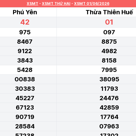
XSMT
-
XSMT THỨ HAI
-
XSMT 01/06/2026
Phú Yên
Thừa Thiên Huế
42
01
975
097
8467
8875
9122
4982
3843
8158
5428
7995
00838
38095
30383
11793
45227
24476
67123
42859
90719
17764
28584
07963
57238
17302