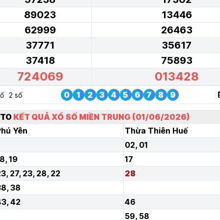
89023
13446
62999
26463
37771
35617
37418
75893
724069
013428
0
1
2
3
4
5
6
7
8
9
số
2 số
OTO
KẾT QUẢ XỔ SỐ MIỀN TRUNG (01/06/2026)
Phú Yên
Thừa Thiên Huế
02, 01
8, 19
17
3, 27, 23, 28, 22
28
38, 38
43, 42
46
59, 58