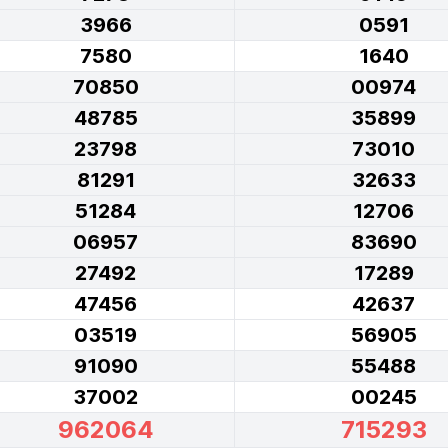
3966
0591
7580
1640
70850
00974
48785
35899
23798
73010
81291
32633
51284
12706
06957
83690
27492
17289
47456
42637
03519
56905
91090
55488
37002
00245
962064
715293