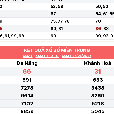
2
52, 58
50, 50
67
64, 61, 6
9
75, 77, 78
70
5
80, 81
86
, 83
6, 91, 99, 98
90
99, 93, 9
KẾT QUẢ XỔ SỐ MIỀN TRUNG
XSMT
-
XSMT THỨ TƯ
-
XSMT 27/05/2026
Đà Nẵng
Khánh Hoà
66
31
891
633
7278
3438
6614
8260
7102
5218
8859
5045