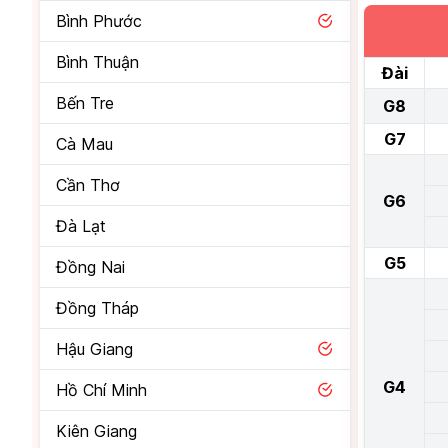
Bình Phước
Bình Thuận
Đài
Bến Tre
G8
G7
Cà Mau
Cần Thơ
G6
Đà Lạt
G5
Đồng Nai
Đồng Tháp
Hậu Giang
G4
Hồ Chí Minh
Kiên Giang