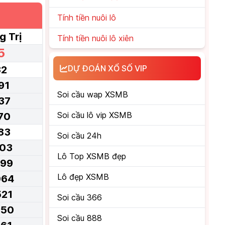
Tính tiền nuôi lô
 Trị
Tính tiền nuôi lô xiên
5
DỰ ĐOÁN XỔ SỐ VIP
32
91
Soi cầu wap XSMB
37
Soi cầu lô vip XSMB
70
83
Soi cầu 24h
103
Lô Top XSMB đẹp
799
Lô đẹp XSMB
064
521
Soi cầu 366
050
Soi cầu 888