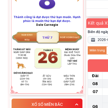
Thành công là đạt được thứ bạn muốn. Hạnh
phúc là muốn thứ bạn đạt được.
Kết quả X
Dale Carnegie
Biên độ ngà
NĂM BÍNH
THỨ 7
NGÀY HOÀNG ĐẠO
NGỌ
THÁNG ẤT MÙI
26
MỆNH NGÀY
Miền trung
THÁNG 6
NGÀY GIÁP DẦN
ĐẠI KHÊ THỦY
11:30:37
(Nước Giữa Khe
CANH NGỌ
Lớn)
TIẾT KHÍ
LẬP THU
GIỜ HOÀNG ĐẠO
Đài
GIÁP TÝ
ẤT SỬU
MẬU THÌN
(23H-1H)
(1H-3H)
(7H-9H)
KỶ TỴ
TÂN MÙI
GIÁP TUẤT
G8
(9H-11H)
(13H-15H)
(19H-21H)
G7
XỔ SỐ MIỀN BẮC
G6