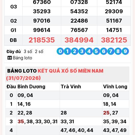
67360
07328
52174
G3
35293
54352
29309
97016
22486
51167
G2
99614
76567
14751
G1
218535
384994
382125
ĐB
0
1
2
3
4
5
6
7
8
9
Đầy đủ
3 số
2 số
Bảng loto
BẢNG LOTO
KẾT QUẢ XỔ SỐ MIỀN NAM
(31/07/2026)
Đầu
Bình Dương
Trà Vinh
Vĩnh Long
0
09, 04
09, 04
1
14, 16
18, 14
2
22, 28
28
25
, 27
3
35
, 38, 33, 30, 31
33, 31
35, 39, 34
4
47, 46, 40, 44
43, 47, 49