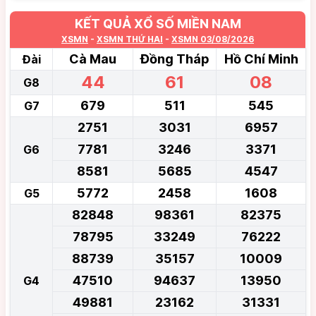
KẾT QUẢ XỔ SỐ MIỀN NAM
XSMN
-
XSMN THỨ HAI
-
XSMN 03/08/2026
Cà Mau
Đồng Tháp
Hồ Chí Minh
Đài
44
61
08
G8
679
511
545
G7
2751
3031
6957
7781
3246
3371
G6
8581
5685
4547
5772
2458
1608
G5
82848
98361
82375
78795
33249
76222
88739
35157
10009
47510
94637
13950
G4
49881
23162
31331