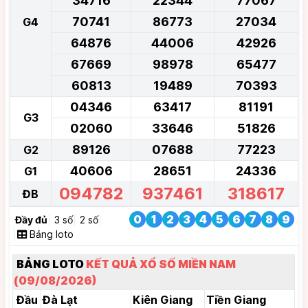
34716
22344
77067
70741
86773
27034
G4
64876
44006
42926
67669
98978
65477
60813
19489
70393
04346
63417
81191
G3
02060
33646
51826
89126
07688
77223
G2
40606
28651
24336
G1
094782
937461
318617
ĐB
0
1
2
3
4
5
6
7
8
9
Đầy đủ
3 số
2 số
Bảng loto
BẢNG LOTO
KẾT QUẢ XỔ SỐ MIỀN NAM
(09/08/2026)
Đầu
Đà Lạt
Kiên Giang
Tiền Giang