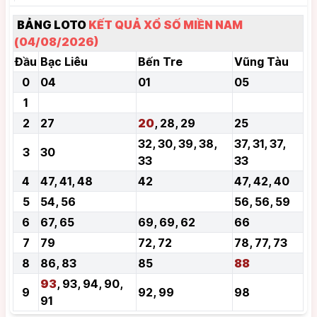
BẢNG LOTO
KẾT QUẢ XỔ SỐ MIỀN NAM
(04/08/2026)
Đầu
Bạc Liêu
Bến Tre
Vũng Tàu
0
04
01
05
1
2
27
20
, 28, 29
25
32, 30, 39, 38,
37, 31, 37,
3
30
33
33
4
47, 41, 48
42
47, 42, 40
5
54, 56
56, 56, 59
6
67, 65
69, 69, 62
66
7
79
72, 72
78, 77, 73
8
86, 83
85
88
93
, 93, 94, 90,
9
92, 99
98
91