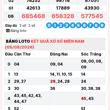
74252
98714
87051
G2
42613
17889
43930
G1
685468
658328
577545
ĐB
0
1
2
3
4
5
6
7
8
9
Đầy đủ
3 số
2 số
Bảng loto
BẢNG LOTO
KẾT QUẢ XỔ SỐ MIỀN NAM
(05/08/2026)
Đầu
Cần Thơ
Đồng Nai
Sóc Trăng
08, 00, 08,
0
04
09, 04
09
1
13
14, 11, 10, 15
14
2
29, 27
28
, 24, 28
24
3
30
36
30, 38, 38
43, 45, 42, 43,
4
45
, 45
44, 47
5
52
51