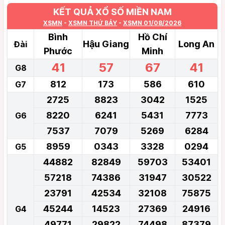
KẾT QUẢ XỔ SỐ MIỀN NAM
XSMN
-
XSMN THỨ BẢY
-
XSMN 01/08/2026
Bình
Hồ Chí
Hậu Giang
Long An
Đài
Phước
Minh
41
57
67
41
G8
812
173
586
610
G7
2725
8823
3042
1525
8220
6241
5431
7773
G6
7537
7079
5269
6284
8959
0343
3328
0294
G5
44882
82849
59703
53401
57218
74386
31947
30522
23791
42534
32108
75875
45244
14523
27369
24916
G4
49771
29822
74498
87379