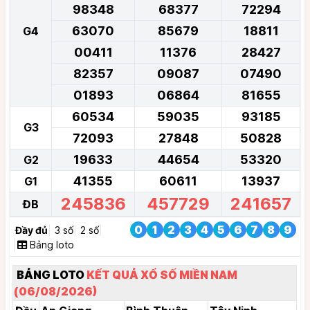
98348
68377
72294
63070
85679
18811
G4
00411
11376
28427
82357
09087
07490
01893
06864
81655
60534
59035
93185
G3
72093
27848
50828
19633
44654
53320
G2
41355
60611
13937
G1
245836
457729
241657
ĐB
0
1
2
3
4
5
6
7
8
9
Đầy đủ
3 số
2 số
Bảng loto
BẢNG LOTO
KẾT QUẢ XỔ SỐ MIỀN NAM
(06/08/2026)