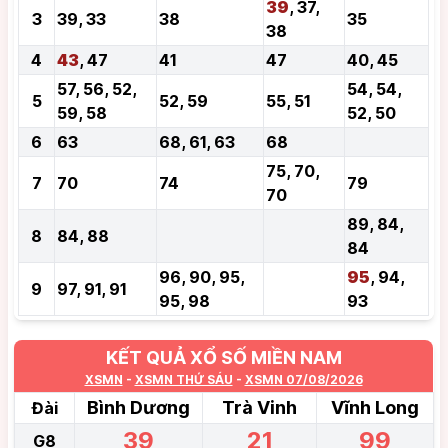
39
, 37,
3
39, 33
38
35
38
4
43
, 47
41
47
40, 45
57, 56, 52,
54, 54,
5
52, 59
55, 51
59, 58
52, 50
6
63
68, 61, 63
68
75, 70,
7
70
74
79
70
89, 84,
8
84, 88
84
96, 90, 95,
95
, 94,
9
97, 91, 91
95, 98
93
KẾT QUẢ XỔ SỐ MIỀN NAM
XSMN
-
XSMN THỨ SÁU
-
XSMN 07/08/2026
Bình Dương
Trà Vinh
Vĩnh Long
Đài
39
21
99
G8