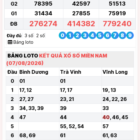
78395
42597
51513
G2
31434
27855
75919
G1
276274
414382
779240
ĐB
0
1
2
3
4
5
6
7
8
9
Đầy đủ
3 số
2 số
Bảng loto
BẢNG LOTO
KẾT QUẢ XỔ SỐ MIỀN NAM
(07/08/2026)
Đầu
Bình Dương
Trà Vinh
Vĩnh Long
0
01
01
1
17, 12
17, 17
19, 13
2
27, 27
23, 21
24, 22, 26
3
34, 33, 39
39
33
4
47
44
40
, 46, 45
5
55, 52, 54
57
6
68, 69
61
61, 63