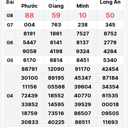
Long An
Đài
Phước
Giang
Minh
88
59
10
50
G8
004
763
238
345
G7
8191
1861
7527
8752
5447
6141
8137
2779
G6
9058
4198
9324
4284
6170
8814
8451
5340
G5
88791
12090
91170
42454
30100
89195
45347
87184
11156
05568
39604
34354
72439
18552
40770
61535
G4
33852
14595
39529
00018
18759
73516
86507
09505
30833
40225
86511
11693