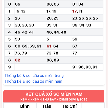
0
06
08, 06
01, 04
1
16, 13
17, 19
17
, 11
2
26
20, 25
23, 26, 26, 25
3
30, 38, 30
35, 31
36, 34, 33
4
46, 42, 41
46, 44, 48
5
50
51
59
6
60, 69, 69, 61
61
, 64
67
7
76, 79
73, 78
77
8
82
88, 89
9
91, 96, 93, 91
Thống kê & soi cầu xs miền trung
Thống kê & soi cầu xs miền nam
KẾT QUẢ XỔ SỐ MIỀN NAM
XSMN
-
XSMN THỨ BẢY
-
XSMN 08/08/2026
Bình
Hậu
Hồ Chí