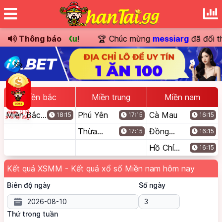
 giá
180.000Xu
Thông báo
!
🏆 Chúc mừng
messiarg
đã đổi thưởng
Miền bắc
Miền trung
Miền nam
Miền Bắc
Phú Yên
Cà Mau
18:15
17:15
16:15
(Truyền
Thừa
Đồng
17:15
16:15
Thống)
Thiên Huế
Tháp
Hồ Chí
16:15
Minh
Kết quả XSMM - Kết quả xổ số Miền nam hôm nay
Biên độ ngày
Số ngày
Thứ trong tuần