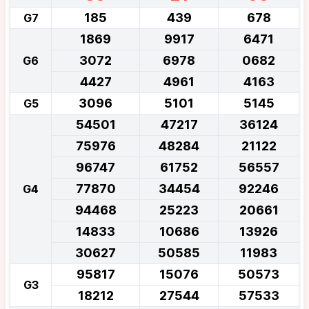
185
439
678
G7
1869
9917
6471
3072
6978
0682
G6
4427
4961
4163
3096
5101
5145
G5
54501
47217
36124
75976
48284
21122
96747
61752
56557
77870
34454
92246
G4
94468
25223
20661
14833
10686
13926
30627
50585
11983
95817
15076
50573
G3
18212
27544
57533