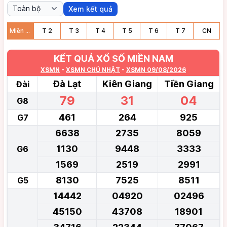
Xem kết quả
Miền nam
T
2
T
3
T
4
T
5
T
6
T
7
CN
KẾT QUẢ XỔ SỐ MIỀN NAM
XSMN
-
XSMN CHỦ NHẬT
-
XSMN 09/08/2026
Đà Lạt
Kiên Giang
Tiền Giang
Đài
79
31
04
G8
461
264
925
G7
6638
2735
8059
1130
9448
3333
G6
1569
2519
2991
8130
7525
8511
G5
14442
04920
02496
45150
43708
18901