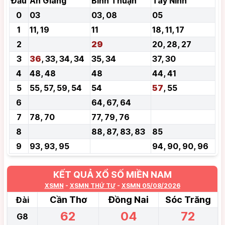
Đầu
An Giang
Bình Thuận
Tây Ninh
0
03
03, 08
05
1
11, 19
11
18, 11, 17
2
29
20, 28, 27
3
36
, 33, 34, 34
35, 34
37, 30
4
48, 48
48
44, 41
5
55, 57, 59, 54
54
57
, 55
6
64, 67, 64
7
78, 70
77, 79, 76
8
88, 87, 83, 83
85
9
93, 93, 95
94, 90, 90, 96
KẾT QUẢ XỔ SỐ MIỀN NAM
XSMN
-
XSMN THỨ TƯ
-
XSMN 05/08/2026
Cần Thơ
Đồng Nai
Sóc Trăng
Đài
62
04
72
G8