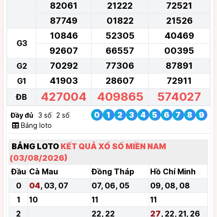
82061
21222
72521
87749
01822
21526
10846
52305
40469
G3
92607
66557
00395
70292
77306
87891
G2
41903
28607
72911
G1
427004
409865
574027
ĐB
0
1
2
3
4
5
6
7
8
9
Đầy đủ
3 số
2 số
Bảng loto
BẢNG LOTO
KẾT QUẢ XỔ SỐ MIỀN NAM
(03/08/2026)
Đầu
Cà Mau
Đồng Tháp
Hồ Chí Minh
0
04
, 03, 07
07, 06, 05
09, 08, 08
1
10
11
11
2
22, 22
27
, 22, 21, 26