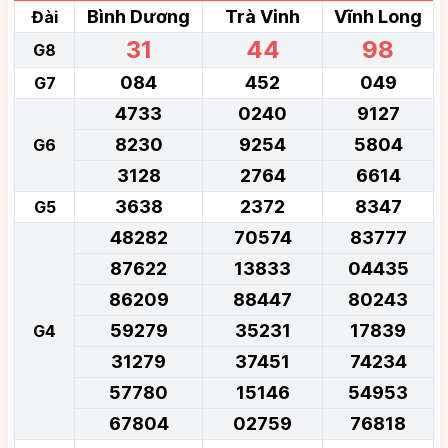
Bình Dương
Trà Vinh
Vĩnh Long
Đài
31
44
98
G8
084
452
049
G7
4733
0240
9127
8230
9254
5804
G6
3128
2764
6614
3638
2372
8347
G5
48282
70574
83777
87622
13833
04435
86209
88447
80243
59279
35231
17839
G4
31279
37451
74234
57780
15146
54953
67804
02759
76818