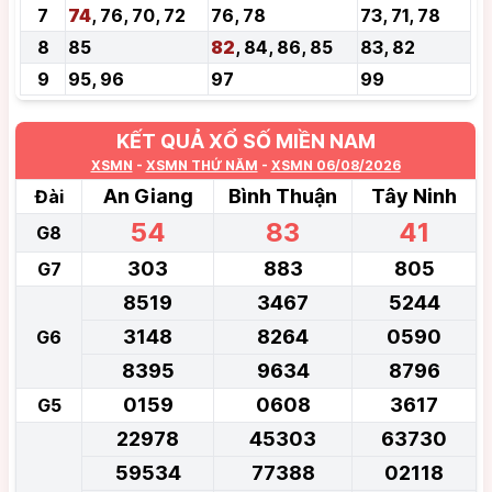
7
74
, 76, 70, 72
76, 78
73, 71, 78
8
85
82
, 84, 86, 85
83, 82
9
95, 96
97
99
KẾT QUẢ XỔ SỐ MIỀN NAM
XSMN
-
XSMN THỨ NĂM
-
XSMN 06/08/2026
An Giang
Bình Thuận
Tây Ninh
Đài
54
83
41
G8
303
883
805
G7
8519
3467
5244
3148
8264
0590
G6
8395
9634
8796
0159
0608
3617
G5
22978
45303
63730
59534
77388
02118