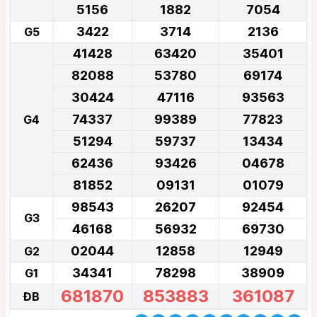
5156
1882
7054
3422
3714
2136
G5
41428
63420
35401
82088
53780
69174
30424
47116
93563
74337
99389
77823
G4
51294
59737
13434
62436
93426
04678
81852
09131
01079
98543
26207
92454
G3
46168
56932
69730
02044
12858
12949
G2
34341
78298
38909
G1
681870
853883
361087
ĐB