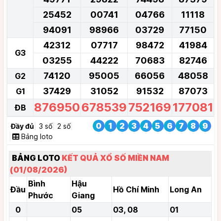
25452
00741
04766
11118
94091
98966
03729
77150
42312
07717
98472
41984
G3
03255
44222
70683
82746
74120
95005
66056
48058
G2
37429
31052
91532
87073
G1
876950
678539
752169
177081
ĐB
0
1
2
3
4
5
6
7
8
9
Đầy đủ
3 số
2 số
Bảng loto
BẢNG LOTO
KẾT QUẢ XỔ SỐ MIỀN NAM
(01/08/2026)
Bình
Hậu
Đầu
Hồ Chí Minh
Long An
Phước
Giang
0
05
03, 08
01