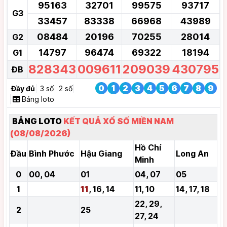
95163
32701
99575
93717
G3
33457
83338
66968
43989
08484
20196
70255
28014
G2
14797
96474
69322
18194
G1
828343
009611
209039
430795
ĐB
0
1
2
3
4
5
6
7
8
9
Đầy đủ
3 số
2 số
Bảng loto
BẢNG LOTO
KẾT QUẢ XỔ SỐ MIỀN NAM
(08/08/2026)
Hồ Chí
Đầu
Bình Phước
Hậu Giang
Long An
Minh
0
00, 04
01
04, 07
05
1
11
, 16, 14
11, 10
14, 17, 18
22, 29,
2
25
27, 24