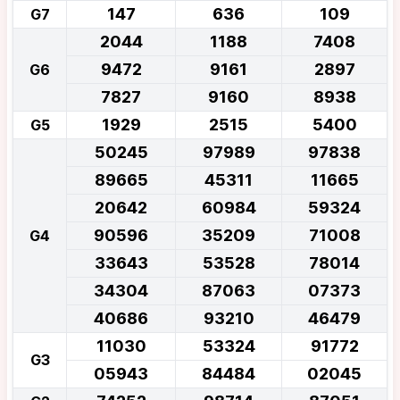
147
636
109
G7
2044
1188
7408
9472
9161
2897
G6
7827
9160
8938
1929
2515
5400
G5
50245
97989
97838
89665
45311
11665
20642
60984
59324
90596
35209
71008
G4
33643
53528
78014
34304
87063
07373
40686
93210
46479
11030
53324
91772
G3
05943
84484
02045