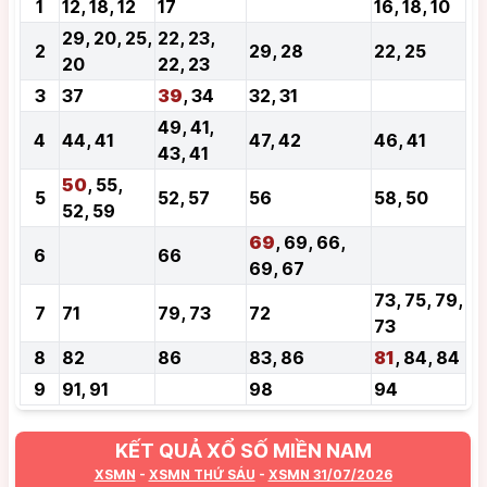
1
12, 18, 12
17
16, 18, 10
29, 20, 25,
22, 23,
2
29, 28
22, 25
20
22, 23
3
37
39
, 34
32, 31
49, 41,
4
44, 41
47, 42
46, 41
43, 41
50
, 55,
5
52, 57
56
58, 50
52, 59
69
, 69, 66,
6
66
69, 67
73, 75, 79,
7
71
79, 73
72
73
8
82
86
83, 86
81
, 84, 84
9
91, 91
98
94
KẾT QUẢ XỔ SỐ MIỀN NAM
XSMN
-
XSMN THỨ SÁU
-
XSMN 31/07/2026