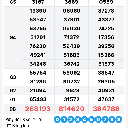
3167
3669
0559
G5
19390
06969
37278
53547
37901
43377
63756
06030
74725
31291
71372
17356
G4
76230
59439
39256
49241
51685
15366
34248
36742
61873
55754
56092
38547
G3
31286
90732
29305
21094
19628
40931
G2
65493
31572
47637
G1
268193
814620
384788
ĐB
0
1
2
3
4
5
6
7
8
9
Đầy đủ
3 số
2 số
Bảng loto