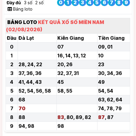
0
1
2
3
4
5
6
7
8
9
Đầy đủ
3 số
2 số
Bảng loto
BẢNG LOTO
KẾT QUẢ XỔ SỐ MIỀN NAM
(02/08/2026)
Đầu
Đà Lạt
Kiên Giang
Tiền Giang
0
07
09, 01
1
16, 14, 13, 12
10
2
28, 24, 22
20, 26
23
3
37, 36, 36
32, 37, 31
30, 34, 36
4
41, 44, 43
45
49
5
52, 54, 56, 58
58, 55
54, 54
6
68
63, 62, 64
7
70
74, 78, 79
8
88
83
, 80, 89, 82
87
, 87
9
94, 98
98