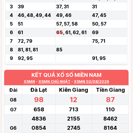
3
39
37, 31
31
4
46, 48, 49, 44
49, 46
47, 45
5
51
57, 57, 58
50, 57
6
61
65
, 61, 62, 61
69
7
72, 79
75, 71
8
81, 81, 81
85
9
92, 95
91, 95
KẾT QUẢ XỔ SỐ MIỀN NAM
XSMN
-
XSMN CHỦ NHẬT
-
XSMN 02/08/2026
Đà Lạt
Kiên Giang
Tiền Giang
Đài
98
12
87
G8
658
713
110
G7
4836
2155
8462
0854
2745
8164
G6