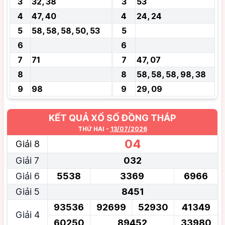
3
32, 38
3
53
4
47, 40
4
24, 24
5
58, 58, 58, 50, 53
5
6
6
7
71
7
47, 07
8
8
58, 58, 58, 98, 38
9
98
9
29, 09
KẾT QUẢ XỔ SỐ ĐỒNG THÁP
THỨ HAI -
13/07/2026
04
Giải 8
Giải 7
032
Giải 6
5538
3369
6966
Giải 5
8451
93536
92699
52930
41349
Giải 4
60250
89452
33980