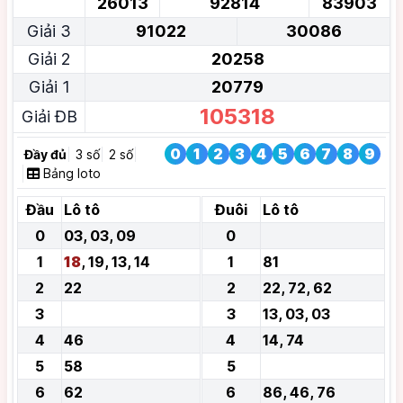
26013
92814
83903
Giải 3
91022
30086
Giải 2
20258
Giải 1
20779
105318
Giải ĐB
0
1
2
3
4
5
6
7
8
9
Đầy đủ
3 số
2 số
Bảng loto
Đầu
Lô tô
Đuôi
Lô tô
0
03, 03, 09
0
1
18
, 19, 13, 14
1
81
2
22
2
22, 72, 62
3
3
13, 03, 03
4
46
4
14, 74
5
58
5
6
62
6
86, 46, 76