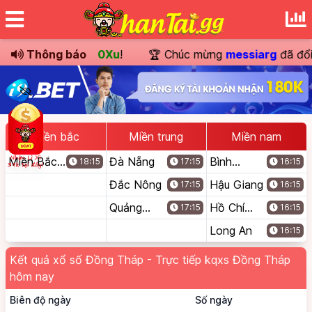
n
trị giá
Thông báo
180.000Xu
!
🏆 Chúc mừng
messiarg
đã đổi th
Miền bắc
Miền trung
Miền nam
Miền Bắc
Đà Nẵng
Bình
18:15
17:15
16:15
(Truyền
Phước
Đắc Nông
Hậu Giang
17:15
16:15
Thống)
Quảng
Hồ Chí
17:15
16:15
Ngãi
Minh
Long An
16:15
Kết quả xổ số Đồng Tháp - Trực tiếp kqxs Đồng Tháp
hôm nay
Biên độ ngày
Số ngày