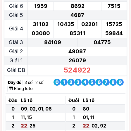
Giải 6
1959
8692
7515
Giải 5
4687
31102
10435
02201
15725
Giải 4
03080
85311
59844
Giải 3
84109
04775
Giải 2
49087
Giải 1
26079
524922
Giải ĐB
0
1
2
3
4
5
6
7
8
9
Đầy đủ
3 số
2 số
Bảng loto
Đầu
Lô tô
Đuôi
Lô tô
0
09, 02, 01, 06
0
80
1
11, 15
1
01, 11
2
22
, 25
2
22
, 02, 92