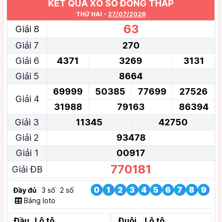
KẾT QUẢ XỔ SỐ ĐỒNG THÁP
THỨ HAI -
27/07/2026
63
Giải 8
Giải 7
270
Giải 6
4371
3269
3131
Giải 5
8664
69999
50385
77699
27526
Giải 4
31988
79163
86394
Giải 3
11345
42750
Giải 2
93478
Giải 1
00917
770181
Giải ĐB
0
1
2
3
4
5
6
7
8
9
Đầy đủ
3 số
2 số
Bảng loto
Đầu
Lô tô
Đuôi
Lô tô