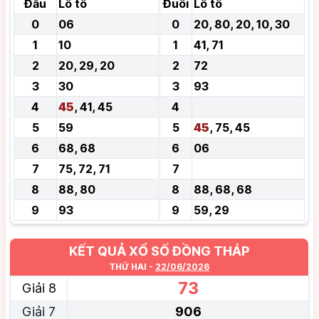
Đầu
Lô tô
Đuôi
Lô tô
0
06
0
20, 80, 20, 10, 30
1
10
1
41, 71
2
20, 29, 20
2
72
3
30
3
93
4
45
, 41, 45
4
5
59
5
45
, 75, 45
6
68, 68
6
06
7
75, 72, 71
7
8
88, 80
8
88, 68, 68
9
93
9
59, 29
KẾT QUẢ XỔ SỐ ĐỒNG THÁP
THỨ HAI -
22/06/2026
73
Giải 8
Giải 7
906