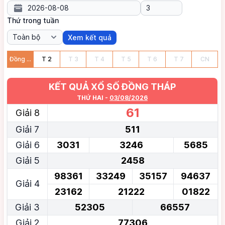
Thứ trong tuần
Xem kết quả
Đồng Tháp
T
2
T
3
T
4
T
5
T
6
T
7
CN
KẾT QUẢ XỔ SỐ ĐỒNG THÁP
THỨ HAI -
03/08/2026
61
Giải 8
Giải 7
511
Giải 6
3031
3246
5685
Giải 5
2458
98361
33249
35157
94637
Giải 4
23162
21222
01822
Giải 3
52305
66557
Giải 2
77306