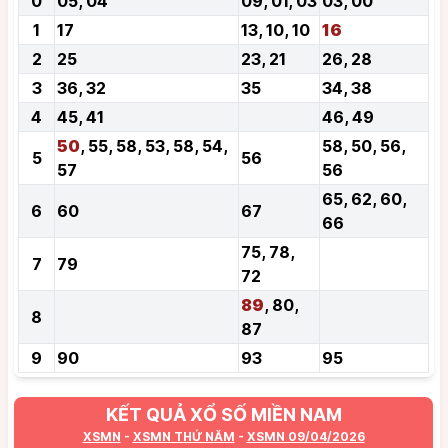
0
05, 04
09, 01, 03
03, 00
1
17
13, 10, 10
16
2
25
23, 21
26, 28
3
36, 32
35
34, 38
4
45, 41
46, 49
50
, 55, 58, 53, 58, 54,
58, 50, 56,
5
56
57
56
65, 62, 60,
6
60
67
66
75, 78,
7
79
72
89
, 80,
8
87
9
90
93
95
KẾT QUẢ XỔ SỐ MIỀN NAM
XSMN
-
XSMN THỨ NĂM
-
XSMN 09/04/2026