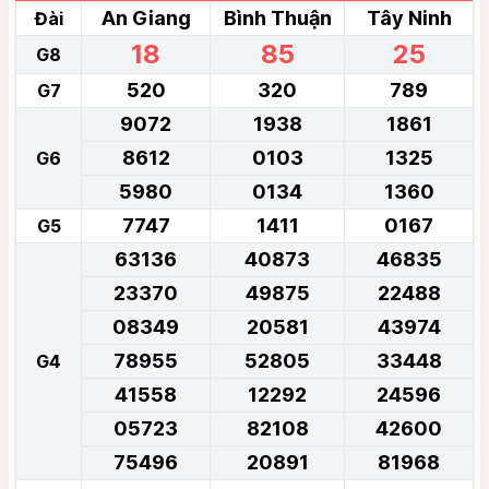
An Giang
Bình Thuận
Tây Ninh
Đài
18
85
25
G8
520
320
789
G7
9072
1938
1861
8612
0103
1325
G6
5980
0134
1360
7747
1411
0167
G5
63136
40873
46835
23370
49875
22488
08349
20581
43974
78955
52805
33448
G4
41558
12292
24596
05723
82108
42600
75496
20891
81968