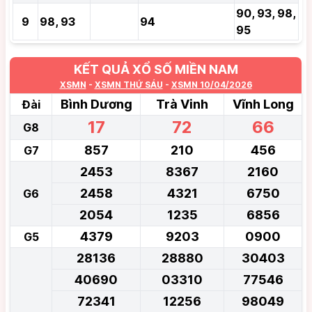
90, 93, 98,
9
98, 93
94
95
KẾT QUẢ XỔ SỐ MIỀN NAM
XSMN
-
XSMN THỨ SÁU
-
XSMN 10/04/2026
Bình Dương
Trà Vinh
Vĩnh Long
Đài
17
72
66
G8
857
210
456
G7
2453
8367
2160
2458
4321
6750
G6
2054
1235
6856
4379
9203
0900
G5
28136
28880
30403
40690
03310
77546
72341
12256
98049