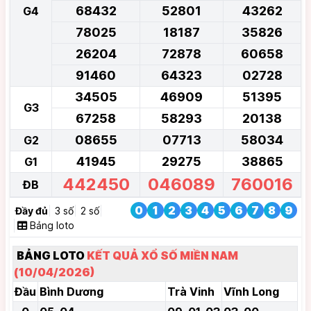
68432
52801
43262
G4
78025
18187
35826
26204
72878
60658
91460
64323
02728
34505
46909
51395
G3
67258
58293
20138
08655
07713
58034
G2
41945
29275
38865
G1
442450
046089
760016
ĐB
0
1
2
3
4
5
6
7
8
9
Đầy đủ
3 số
2 số
Bảng loto
BẢNG LOTO
KẾT QUẢ XỔ SỐ MIỀN NAM
(10/04/2026)
Đầu
Bình Dương
Trà Vinh
Vĩnh Long