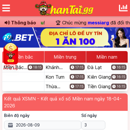
 giá
180.000Xu
Thông báo
!
🏆 Chúc mừng
messiarg
đã đổi thưởng
Miền bắc
Miền trung
Miền nam
Miền Bắc
Khánh
Đà Lạt
18:15
17:15
16:15
(Truyền
Hoà
Kon Tum
Kiên Giang
17:15
16:15
Thống)
Thừa
Tiền Giang
17:15
16:15
Thiên Huế
Kết quả XSMN - Kết quả xổ số Miền nam ngày 18-04-
2026
Biên độ ngày
Số ngày