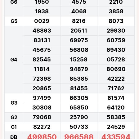
1950
4575
2210
G6
1938
4068
3858
0029
8216
8073
G5
48893
20511
29930
83131
69975
60759
45675
56808
69430
82545
15258
05728
G4
11814
94879
80690
72398
85385
42222
20865
81455
71762
97499
66305
61574
G3
30808
65850
64120
79068
25790
58385
G2
82272
50733
24529
G1
499850
966588
433594
ĐB