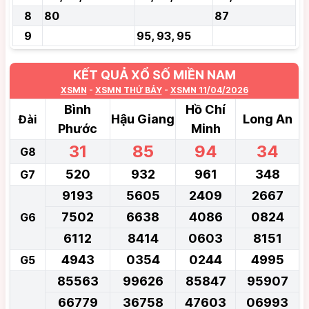
8
80
87
9
95, 93, 95
KẾT QUẢ XỔ SỐ MIỀN NAM
XSMN
-
XSMN THỨ BẢY
-
XSMN 11/04/2026
Bình
Hồ Chí
Hậu Giang
Long An
Đài
Phước
Minh
31
85
94
34
G8
520
932
961
348
G7
9193
5605
2409
2667
7502
6638
4086
0824
G6
6112
8414
0603
8151
4943
0354
0244
4995
G5
85563
99626
85847
95907
66779
36758
47603
06993