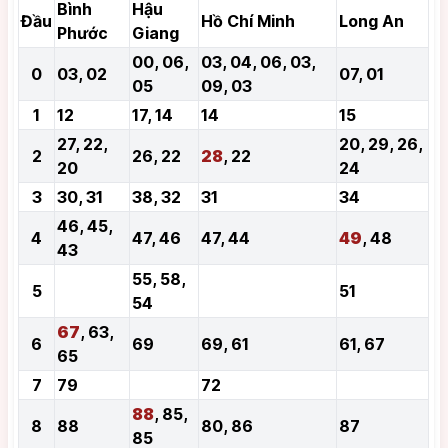
Bình
Hậu
Đầu
Hồ Chí Minh
Long An
Phước
Giang
00, 06,
03, 04, 06, 03,
0
03, 02
07, 01
05
09, 03
1
12
17, 14
14
15
27, 22,
20, 29, 26,
2
26, 22
28
, 22
20
24
3
30, 31
38, 32
31
34
46, 45,
4
47, 46
47, 44
49
, 48
43
55, 58,
5
51
54
67
, 63,
6
69
69, 61
61, 67
65
7
79
72
88
, 85,
8
88
80, 86
87
85