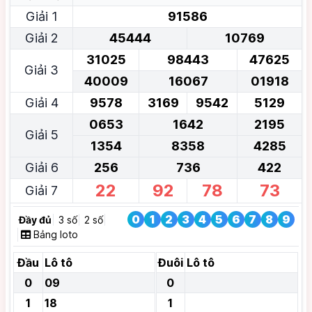
Giải 1
91586
Giải 2
45444
10769
31025
98443
47625
Giải 3
40009
16067
01918
Giải 4
9578
3169
9542
5129
0653
1642
2195
Giải 5
1354
8358
4285
Giải 6
256
736
422
22
92
78
73
Giải 7
0
1
2
3
4
5
6
7
8
9
Đầy đủ
3 số
2 số
Bảng loto
Đầu
Lô tô
Đuôi
Lô tô
0
09
0
1
18
1