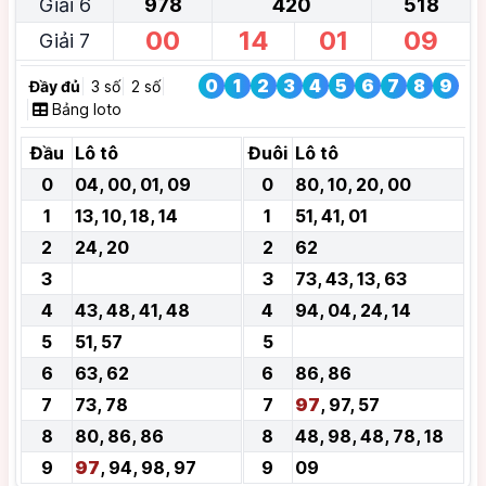
Giải 6
978
420
518
00
14
01
09
Giải 7
0
1
2
3
4
5
6
7
8
9
Đầy đủ
3 số
2 số
Bảng loto
Đầu
Lô tô
Đuôi
Lô tô
0
04, 00, 01, 09
0
80, 10, 20, 00
1
13, 10, 18, 14
1
51, 41, 01
2
24, 20
2
62
3
3
73, 43, 13, 63
4
43, 48, 41, 48
4
94, 04, 24, 14
5
51, 57
5
6
63, 62
6
86, 86
7
73, 78
7
97
, 97, 57
8
80, 86, 86
8
48, 98, 48, 78, 18
9
97
, 94, 98, 97
9
09