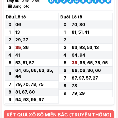
0
1
2
3
4
5
6
7
8
9
Đầy đủ
3 số
2 số
Bảng loto
Đầu
Lô tô
Đuôi
Lô tô
0
06
0
70, 80
1
13
1
81, 51, 41
2
29, 27
2
3
35
, 36
3
63, 93, 53, 13
4
41
4
64, 94
5
53, 51, 57
5
35
, 65, 65, 75, 95
64, 65, 66, 63, 65,
6
66, 06, 36, 66
6
66
7
87, 97, 57, 27
7
79, 70, 78, 75
8
78
8
81, 87, 80
9
79, 29
9
94, 93, 95, 97
KẾT QUẢ XỔ SỐ MIỀN BẮC (TRUYỀN THỐNG)