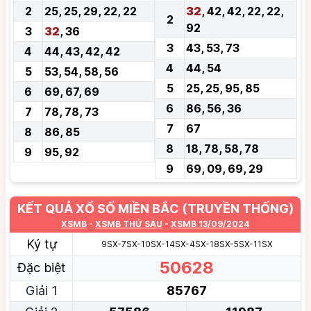
2
25, 25, 29, 22, 22
32
, 42, 42, 22, 22,
2
92
3
32
, 36
3
43, 53, 73
4
44, 43, 42, 42
4
44, 54
5
53, 54, 58, 56
5
25, 25, 95, 85
6
69, 67, 69
6
86, 56, 36
7
78, 78, 73
7
67
8
86, 85
8
18, 78, 58, 78
9
95, 92
9
69, 09, 69, 29
KẾT QUẢ XỔ SỐ MIỀN BẮC (TRUYỀN THỐNG)
XSMB
-
XSMB THỨ SÁU
-
XSMB 13/09/2024
Ký tự
9SX-7SX-10SX-14SX-4SX-18SX-5SX-11SX
50628
Đặc biệt
Giải 1
85767