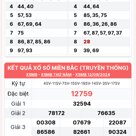
4
44, 40
4
44, 64
5
57, 53
5
85, 35, 75
6
67, 69, 64
6
86, 36, 26, 86
7
75
7
67, 87, 57, 97, 37
8
86, 87, 85, 86
8
28
9
97, 93
9
39, 69
KẾT QUẢ XỔ SỐ MIỀN BẮC (TRUYỀN THỐNG)
XSMB
-
XSMB THỨ NĂM
-
XSMB 12/09/2024
Ký tự
4SV-11SV-7SV-15SV-19SV-14SV-3SV-17SV
12759
Đặc biệt
Giải 1
32594
Giải 2
78172
76635
00308
07679
22087
Giải 3
86586
82661
90324