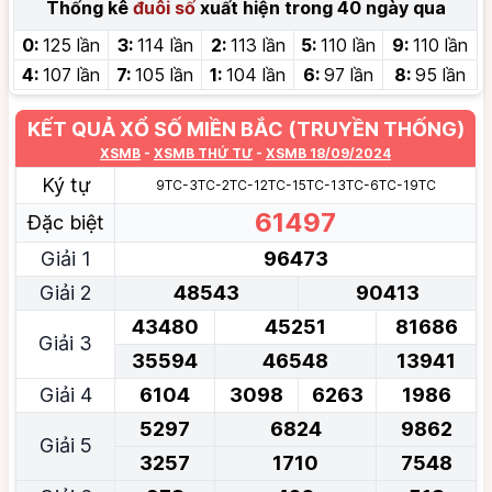
Thống kê
đuôi số
xuất hiện trong 40 ngày qua
0:
125 lần
3:
114 lần
2:
113 lần
5:
110 lần
9:
110 lần
4:
107 lần
7:
105 lần
1:
104 lần
6:
97 lần
8:
95 lần
KẾT QUẢ XỔ SỐ MIỀN BẮC (TRUYỀN THỐNG)
XSMB
-
XSMB THỨ TƯ
-
XSMB 18/09/2024
Ký tự
9TC-3TC-2TC-12TC-15TC-13TC-6TC-19TC
61497
Đặc biệt
Giải 1
96473
Giải 2
48543
90413
43480
45251
81686
Giải 3
35594
46548
13941
Giải 4
6104
3098
6263
1986
5297
6824
9862
Giải 5
3257
1710
7548