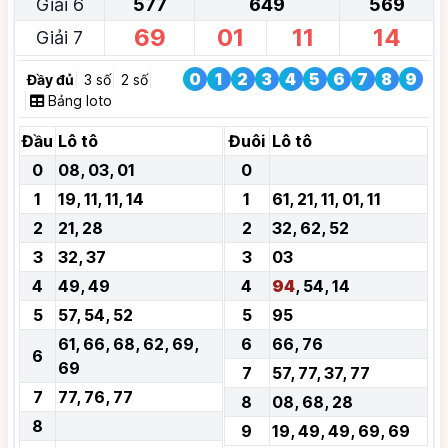
Giải 6
577
649
569
69
01
11
14
Giải 7
0
1
2
3
4
5
6
7
8
9
Đầy đủ
3 số
2 số
Bảng loto
Đầu
Lô tô
Đuôi
Lô tô
0
08, 03, 01
0
1
19, 11, 11, 14
1
61, 21, 11, 01, 11
2
21, 28
2
32, 62, 52
3
32, 37
3
03
4
49, 49
4
94
, 54, 14
5
57, 54, 52
5
95
61, 66, 68, 62, 69,
6
66, 76
6
69
7
57, 77, 37, 77
7
77, 76, 77
8
08, 68, 28
8
9
19, 49, 49, 69, 69