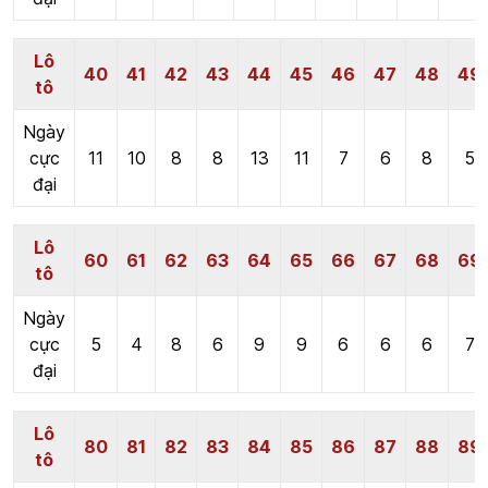
Lô
40
41
42
43
44
45
46
47
48
49
tô
Ngày
cực
11
10
8
8
13
11
7
6
8
5
đại
Lô
60
61
62
63
64
65
66
67
68
69
tô
Ngày
cực
5
4
8
6
9
9
6
6
6
7
đại
Lô
80
81
82
83
84
85
86
87
88
89
tô