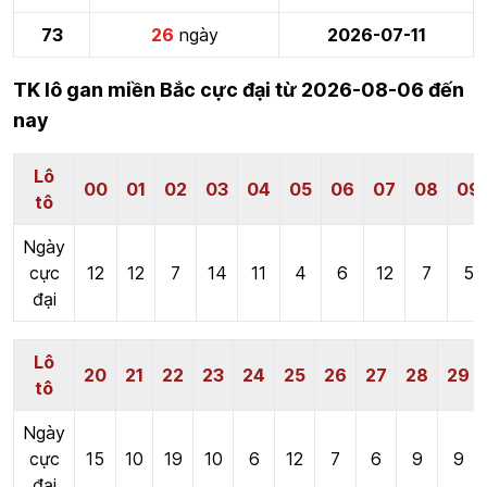
73
26
ngày
2026-07-11
TK lô gan miền Bắc cực đại từ 2026-08-06 đến
nay
Lô
00
01
02
03
04
05
06
07
08
09
tô
Ngày
cực
12
12
7
14
11
4
6
12
7
5
đại
Lô
20
21
22
23
24
25
26
27
28
29
tô
Ngày
cực
15
10
19
10
6
12
7
6
9
9
đại