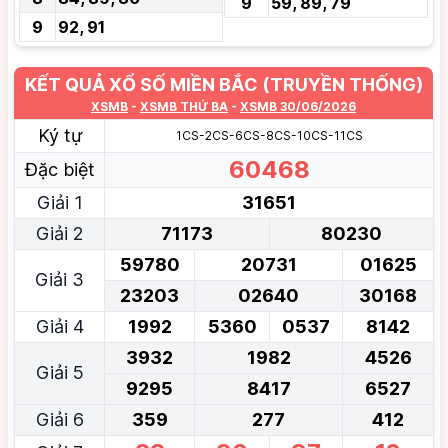
9
59, 89, 79
9
92, 91
KẾT QUẢ XỔ SỐ MIỀN BẮC (TRUYỀN THỐNG)
XSMB
-
XSMB THỨ BA
-
XSMB 30/06/2026
Ký tự
1CS-2CS-6CS-8CS-10CS-11CS
60468
Đặc biệt
Giải 1
31651
Giải 2
71173
80230
59780
20731
01625
Giải 3
23203
02640
30168
Giải 4
1992
5360
0537
8142
3932
1982
4526
Giải 5
9295
8417
6527
Giải 6
359
277
412