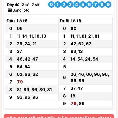
0
1
2
3
4
5
6
7
8
9
Đầy đủ
3 số
2 số
Bảng loto
Đầu
Lô tô
Đuôi
Lô tô
0
06
0
80
1
11, 14, 11, 18, 13
1
11, 11, 81, 21, 81
2
26, 24, 21
2
42, 62, 62
3
37
3
93, 13
4
46, 42, 47
4
14, 54, 24, 54
5
54, 54
5
6
62, 66, 62
26, 46, 06, 96, 96,
6
66, 86
7
79
7
37, 47
8
81, 89, 86, 80, 81
8
18
9
93, 96, 96
9
79
, 89