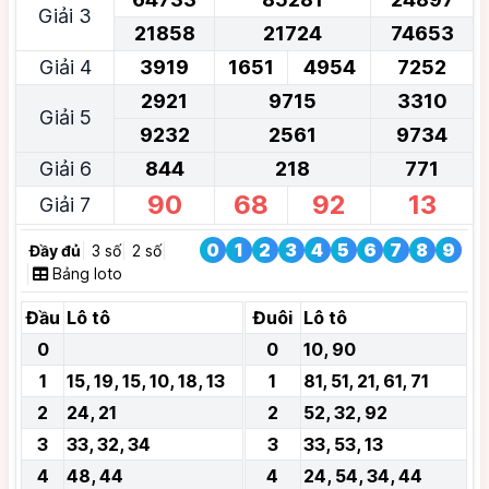
Giải 3
21858
21724
74653
Giải 4
3919
1651
4954
7252
2921
9715
3310
Giải 5
9232
2561
9734
Giải 6
844
218
771
90
68
92
13
Giải 7
0
1
2
3
4
5
6
7
8
9
Đầy đủ
3 số
2 số
Bảng loto
Đầu
Lô tô
Đuôi
Lô tô
0
0
10, 90
1
15, 19, 15, 10, 18, 13
1
81, 51, 21, 61, 71
2
24, 21
2
52, 32, 92
3
33, 32, 34
3
33, 53, 13
4
48, 44
4
24, 54, 34, 44