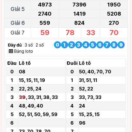
4973
7396
1950
Giải 5
2740
1419
5208
Giải 6
559
824
270
59
78
33
70
Giải 7
0
1
2
3
4
5
6
7
8
9
Đầy đủ
3 số
2 số
Bảng loto
Đầu
Lô tô
Đuôi
Lô tô
0
08
0
50, 40, 70, 70
1
15, 15, 11, 19
1
31, 51, 11
2
22, 25, 24
2
52, 22
3
39
, 33, 31, 38, 33
3
33, 73, 33
4
48, 49, 40
4
24
5
52, 51, 50, 59, 59
5
15, 25, 15
6
6
96
7
73, 70, 78, 70
7