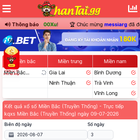
n
trị giá
Thông báo
180.000Xu
!
🏆 Chúc mừng
messiarg
đã đổi th
Miền bắc
Miền trung
Miền nam
Miền Bắc
Gia Lai
Bình Dương
(Truyền Thống)
Ninh Thuận
Trà Vinh
Vĩnh Long
Kết quả xổ số Miền Bắc (Truyền Thống) - Trực tiếp
kqxs Miền Bắc (Truyền Thống) ngày 09-07-2026
Biên độ ngày
Số ngày