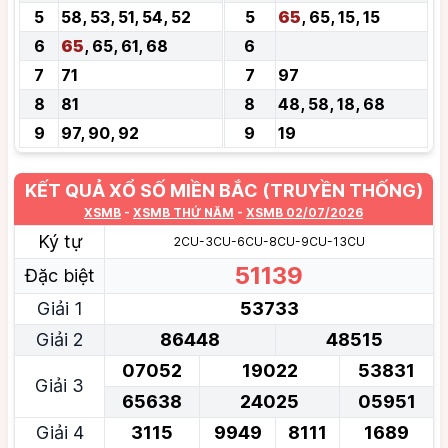
5
58, 53, 51, 54, 52
5
65
, 65, 15, 15
6
65
, 65, 61, 68
6
7
71
7
97
8
81
8
48, 58, 18, 68
9
97, 90, 92
9
19
KẾT QUẢ XỔ SỐ MIỀN BẮC (TRUYỀN THỐNG)
XSMB
-
XSMB THỨ NĂM
-
XSMB 02/07/2026
Ký tự
2CU-3CU-6CU-8CU-9CU-13CU
51139
Đặc biệt
Giải 1
53733
Giải 2
86448
48515
07052
19022
53831
Giải 3
65638
24025
05951
Giải 4
3115
9949
8111
1689