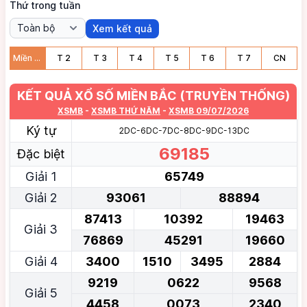
Thứ trong tuần
Xem kết quả
Miền bắc
T
2
T
3
T
4
T
5
T
6
T
7
CN
KẾT QUẢ XỔ SỐ MIỀN BẮC (TRUYỀN THỐNG)
XSMB
-
XSMB THỨ NĂM
-
XSMB 09/07/2026
Ký tự
2DC-6DC-7DC-8DC-9DC-13DC
69185
Đặc biệt
Giải 1
65749
Giải 2
93061
88894
87413
10392
19463
Giải 3
76869
45291
19660
Giải 4
3400
1510
3495
2884
9219
0622
9568
Giải 5
4458
0073
2340