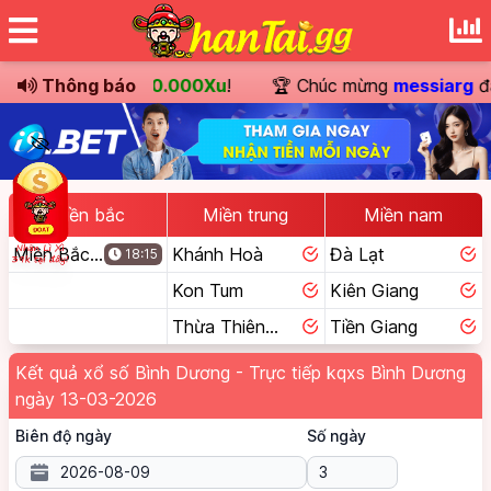
hoản
Thông báo
trị giá
180.000Xu
!
🏆 Chúc mừng
messiarg
đã đổ
Miền bắc
Miền trung
Miền nam
Miền Bắc
Khánh Hoà
Đà Lạt
18:15
(Truyền
Kon Tum
Kiên Giang
Thống)
Thừa Thiên
Tiền Giang
Huế
Kết quả xổ số Bình Dương - Trực tiếp kqxs Bình Dương
ngày 13-03-2026
Biên độ ngày
Số ngày