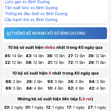
Loto gan xs Bình Dương
Tần suất loto xs Bình Dương
Thống kê đầu đuôi xs Bình Dương
Cầu bạch thủ xs Bình Dương
THỐNG KÊ NHANH XỔ SỐ BÌNH DƯƠNG
10 bộ số xuất hiện
nhiều
nhất trong 40 ngày qua
85:
14 lần
43:
14 lần
38:
13 lần
27:
12 lần
39:
12 lần
22:
12 lần
08:
12 lần
21:
12 lần
72:
11 lần
29:
11 lần
10 bộ số xuất hiện
ít
nhất trong 40 ngày qua
88:
2 lần
26:
2 lần
93:
3 lần
24:
3 lần
64:
3 lần
89:
3 lần
84:
4 lần
10:
4 lần
62:
4 lần
42:
4 lần
Những bộ số xuất hiện liên tiếp (
Lô rơi
)
33:
2 ngày
01:
1 ngày
12:
1 ngày
17:
1 ngày
27:
1 ngày