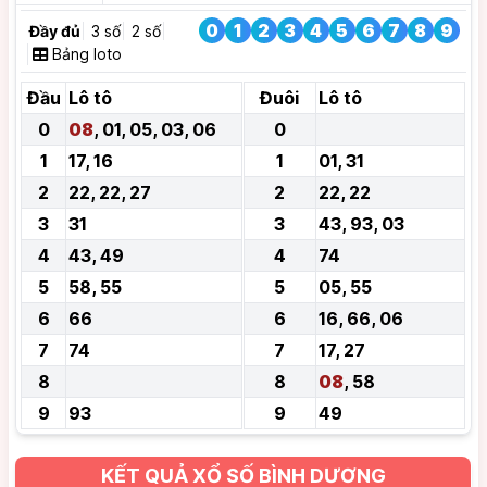
0
1
2
3
4
5
6
7
8
9
Đầy đủ
3 số
2 số
Bảng loto
Đầu
Lô tô
Đuôi
Lô tô
0
08
, 01, 05, 03, 06
0
1
17, 16
1
01, 31
2
22, 22, 27
2
22, 22
3
31
3
43, 93, 03
4
43, 49
4
74
5
58, 55
5
05, 55
6
66
6
16, 66, 06
7
74
7
17, 27
8
8
08
, 58
9
93
9
49
KẾT QUẢ XỔ SỐ BÌNH DƯƠNG