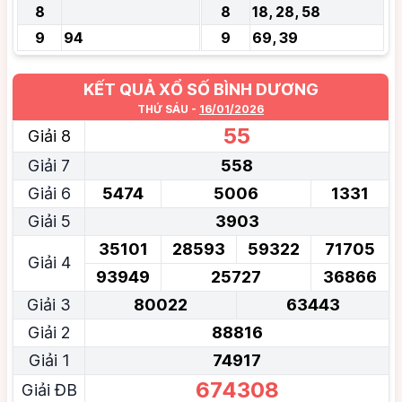
8
8
18, 28, 58
9
94
9
69, 39
KẾT QUẢ XỔ SỐ BÌNH DƯƠNG
THỨ SÁU -
16/01/2026
55
Giải 8
Giải 7
558
Giải 6
5474
5006
1331
Giải 5
3903
35101
28593
59322
71705
Giải 4
93949
25727
36866
Giải 3
80022
63443
Giải 2
88816
Giải 1
74917
674308
Giải ĐB