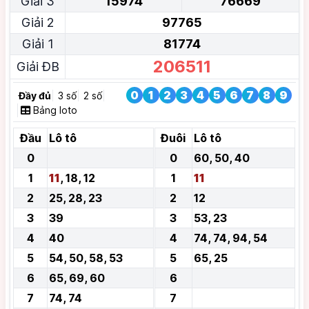
Giải 3
15974
76669
Giải 2
97765
Giải 1
81774
206511
Giải ĐB
0
1
2
3
4
5
6
7
8
9
Đầy đủ
3 số
2 số
Bảng loto
Đầu
Lô tô
Đuôi
Lô tô
0
0
60, 50, 40
1
11
, 18, 12
1
11
2
25, 28, 23
2
12
3
39
3
53, 23
4
40
4
74, 74, 94, 54
5
54, 50, 58, 53
5
65, 25
6
65, 69, 60
6
7
74, 74
7