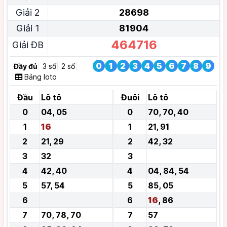
Giải 2
28698
Giải 1
81904
464716
Giải ĐB
0
1
2
3
4
5
6
7
8
9
Đầy đủ
3 số
2 số
Bảng loto
Đầu
Lô tô
Đuôi
Lô tô
0
04, 05
0
70, 70, 40
1
16
1
21, 91
2
21, 29
2
42, 32
3
32
3
4
42, 40
4
04, 84, 54
5
57, 54
5
85, 05
6
6
16
, 86
7
70, 78, 70
7
57