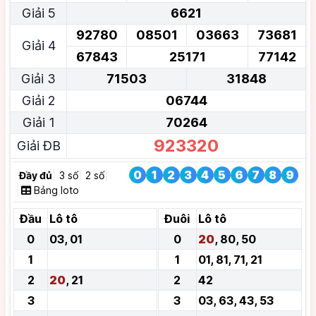
Giải 5
6621
92780
08501
03663
73681
Giải 4
67843
25171
77142
Giải 3
71503
31848
Giải 2
06744
Giải 1
70264
923320
Giải ĐB
0
1
2
3
4
5
6
7
8
9
Đầy đủ
3 số
2 số
Bảng loto
Đầu
Lô tô
Đuôi
Lô tô
0
03, 01
0
20
, 80, 50
1
1
01, 81, 71, 21
2
20
, 21
2
42
3
3
03, 63, 43, 53