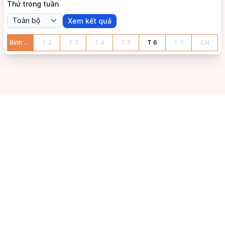
Thứ trong tuần
Xem kết quả
Bình Dương
T
2
T
3
T
4
T
5
T
6
T
7
CN