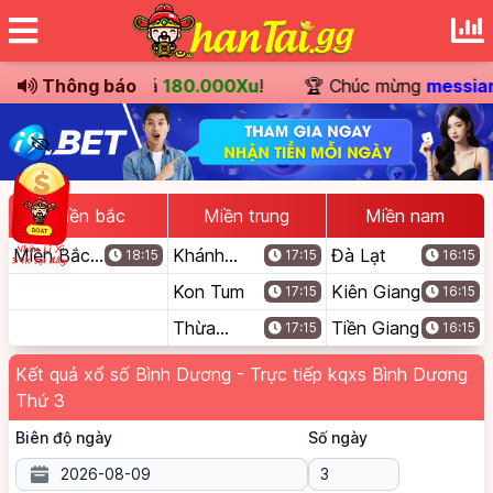
uyển khoản
Thông báo
trị giá
180.000Xu
!
🏆 Chúc mừng
messiar
Miền bắc
Miền trung
Miền nam
Miền Bắc
Khánh
Đà Lạt
18:15
17:15
16:15
(Truyền
Hoà
Kon Tum
Kiên Giang
17:15
16:15
Thống)
Thừa
Tiền Giang
17:15
16:15
Thiên Huế
Kết quả xổ số Bình Dương - Trực tiếp kqxs Bình Dương
Thứ 3
Biên độ ngày
Số ngày