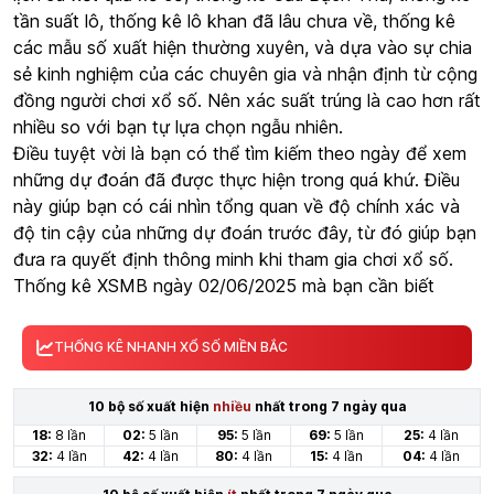
tần suất lô, thống kê lô khan đã lâu chưa về, thống kê
các mẫu số xuất hiện thường xuyên, và dựa vào sự chia
sẻ kinh nghiệm của các chuyên gia và nhận định từ cộng
đồng người chơi xổ số. Nên xác suất trúng là cao hơn rất
nhiều so với bạn tự lựa chọn ngẫu nhiên.
Điều tuyệt vời là bạn có thể tìm kiếm theo ngày để xem
những dự đoán đã được thực hiện trong quá khứ. Điều
này giúp bạn có cái nhìn tổng quan về độ chính xác và
độ tin cậy của những dự đoán trước đây, từ đó giúp bạn
đưa ra quyết định thông minh khi tham gia chơi xổ số.
Thống kê XSMB ngày 02/06/2025 mà bạn cần biết
THỐNG KÊ NHANH XỔ SỐ MIỀN BẮC
10 bộ số xuất hiện
nhiều
nhất trong 7 ngày qua
18:
8 lần
02:
5 lần
95:
5 lần
69:
5 lần
25:
4 lần
32:
4 lần
42:
4 lần
80:
4 lần
15:
4 lần
04:
4 lần