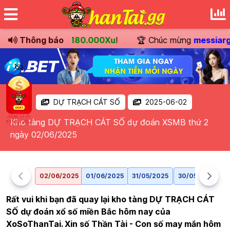
ển khoản
Thông báo
trị giá
180.000Xu
!
🏆 Chúc mừng
messiarg
đã
DỰ TRẠCH CÁT SỐ
2025-06-02
Kho tàng DỰ TRẠCH CÁT SỐ dự đoán XSMB thứ 2
ngày 02/06/2025
02/06/2025
01/06/2025
31/05/2025
30/05/2025
2
Rất vui khi bạn đã quay lại kho tàng DỰ TRẠCH CÁT
SỐ dự đoán xổ số miền Bắc hôm nay của
XoSoThanTai. Xin số Thần Tài - Con số may mắn hôm