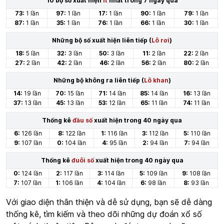
10 bộ số xuất hiện
ít
nhất trong 7 ngày qua
73:
1 lần
97:
1 lần
17:
1 lần
90:
1 lần
79:
1 lần
87:
1 lần
35:
1 lần
76:
1 lần
66:
1 lần
30:
1 lần
Những bộ số xuất hiện liên tiếp (
Lô rơi
)
18:
5 lần
32:
3 lần
50:
3 lần
11:
2 lần
22:
2 lần
27:
2 lần
42:
2 lần
46:
2 lần
56:
2 lần
80:
2 lần
Những bộ không ra liên tiếp (
Lô khan
)
14:
19 lần
70:
15 lần
71:
14 lần
85:
14 lần
16:
13 lần
37:
13 lần
45:
13 lần
53:
12 lần
65:
11 lần
74:
11 lần
Thống kê
đầu số
xuất hiện trong 40 ngày qua
6:
126 lần
8:
122 lần
1:
116 lần
3:
112 lần
5:
110 lần
9:
107 lần
0:
104 lần
4:
95 lần
2:
94 lần
7:
94 lần
Thống kê
đuôi số
xuất hiện trong 40 ngày qua
0:
124 lần
2:
117 lần
3:
114 lần
5:
109 lần
9:
108 lần
7:
107 lần
1:
106 lần
4:
104 lần
6:
98 lần
8:
93 lần
Với giao diện thân thiện và dễ sử dụng, bạn sẽ dễ dàng
thống kê, tìm kiếm và theo dõi những dự đoán xổ số