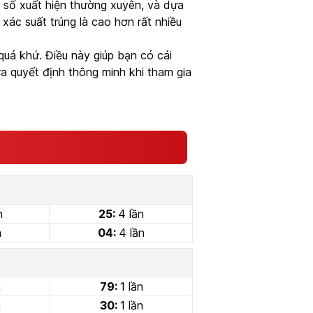
u số xuất hiện thường xuyên, và dựa
xác suất trúng là cao hơn rất nhiều
uá khứ. Điều này giúp bạn có cái
a quyết định thông minh khi tham gia
n
25:
4 lần
n
04:
4 lần
n
79:
1 lần
n
30:
1 lần