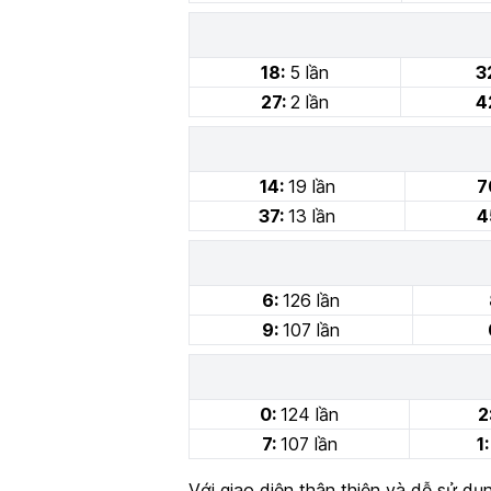
18:
5 lần
3
27:
2 lần
4
14:
19 lần
7
37:
13 lần
4
6:
126 lần
9:
107 lần
0:
124 lần
2
7:
107 lần
1
Với giao diện thân thiện và dễ sử d