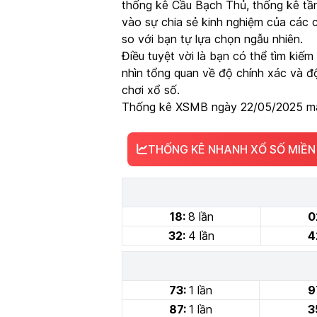
thống kê Cầu Bạch Thủ, thống kê tần
vào sự chia sẻ kinh nghiệm của các c
so với bạn tự lựa chọn ngẫu nhiên.
Điều tuyệt vời là bạn có thể tìm ki
nhìn tổng quan về độ chính xác và đ
chơi xổ số.
Thống kê XSMB ngày 22/05/2025 mà
THỐNG KÊ NHANH XỔ SỐ MIỀN
18:
8 lần
0
32:
4 lần
4
73:
1 lần
9
87:
1 lần
3