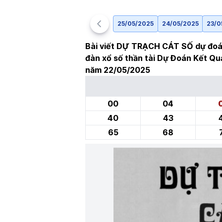
25/05/2025
24/05/2025
23/0
Bài viết DỰ TRẠCH CÁT SỐ dự đoán 
đàn xổ số thần tài Dự Đoán Kết Qu
năm 22/05/2025
00
04
40
43
65
68