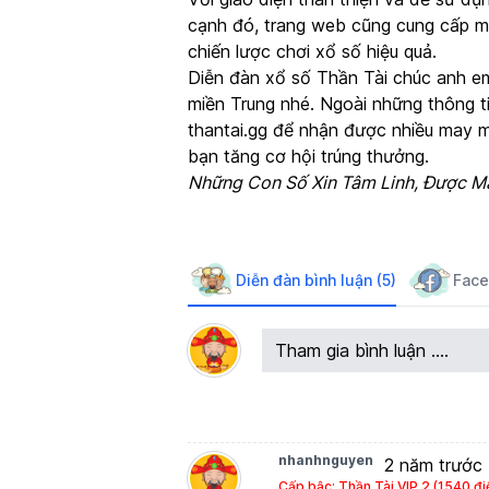
cạnh đó, trang web cũng cung cấp mụ
chiến lược chơi xổ số hiệu quả.
Diễn đàn xổ số Thần Tài chúc anh em
miền Trung nhé. Ngoài những thông t
thantai.gg để nhận được nhiều may mắ
bạn tăng cơ hội trúng thưởng.
Những Con Số Xin Tâm Linh, Được M
Diễn đàn bình luận (5)
Face
Tham gia bình luận ....
nhanhnguyen
2 năm trước
Cấp bậc: Thần Tài VIP 2 (1540 đ