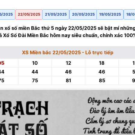
5/2025
22/05/2025
21/05/2025
20/05/2025
19/05/2025
18/0
xổ số miền Bắc thứ 5 ngày 22/05/2025 sẽ bật mí những co
ả Xổ Số Đài Miền Bắc hôm nay siêu chuẩn, chính xác 100
XS Miền bắc 22/05/2025 - Lô trực tiếp
05
10
12
18
44
44
46
46
75
75
81
85