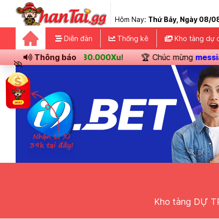
Hôm Nay:
Thứ Bảy, Ngày 08/0
Diễn đàn
Thống kê
Kho tàng dự 
ển khoản
Thông báo
trị giá
180.000Xu
!
🏆 Chúc mừng
messiarg
đ
Kho tàng DỰ TR