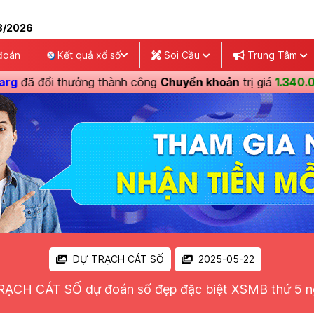
8/2026
đoán
Kết quả xổ số
Soi Cầu
Trung Tâm
ã đổi thưởng thành công
Chuyển khoản
trị giá
1.340.000
DỰ TRẠCH CÁT SỐ
2025-05-22
ẠCH CÁT SỐ dự đoán số đẹp đặc biệt XSMB thứ 5 