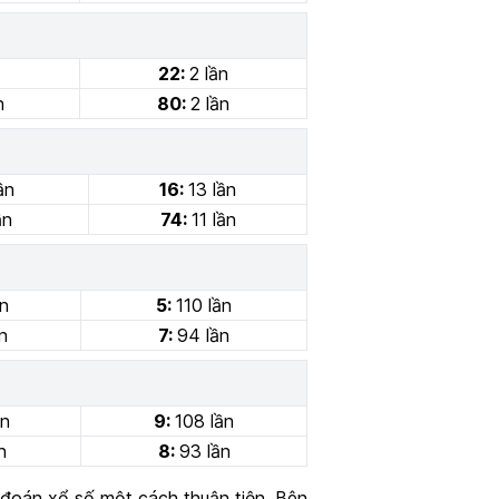
22:
2 lần
n
80:
2 lần
ần
16:
13 lần
ần
74:
11 lần
ần
5:
110 lần
n
7:
94 lần
ần
9:
108 lần
n
8:
93 lần
 đoán xổ số một cách thuận tiện. Bên