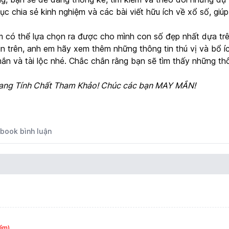
c chia sẻ kinh nghiệm và các bài viết hữu ích về xổ số, giú
 có thể lựa chọn ra được cho mình con số đẹp nhất dựa trê
in trên, anh em hãy xem thêm những thông tin thú vị và bổ 
n và tài lộc nhé. Chắc chắn rằng bạn sẽ tìm thấy những thô
ang Tính Chất Tham Khảo! Chúc các bạn MAY MẮN!
book bình luận
iểm)