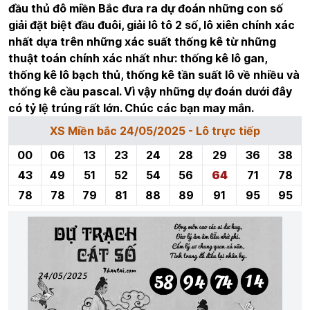
đầu thủ đô miền Bắc đưa ra dự đoán những con số
giải đặt biệt đầu đuôi, giải lô tô 2 số, lô xiên chính xác
nhất dựa trên những xác suất thống kê từ những
thuật toán chính xác nhất như: thống kê lô gan,
thống kê lô bạch thủ, thống kê tần suất lô về nhiều và
thống kê cầu pascal. Vì vậy những dự đoán dưới đây
có tỷ lệ trúng rất lớn. Chúc các bạn may mắn.
XS Miền bắc 24/05/2025 - Lô trực tiếp
00
06
13
23
24
28
29
36
38
43
49
51
52
54
56
64
71
78
78
78
79
81
88
89
91
95
95