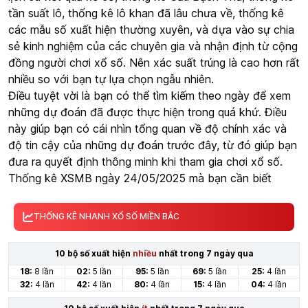
tần suất lô, thống kê lô khan đã lâu chưa về, thống kê
các mẫu số xuất hiện thường xuyên, và dựa vào sự chia
sẻ kinh nghiệm của các chuyên gia và nhận định từ cộng
đồng người chơi xổ số. Nên xác suất trúng là cao hơn rất
nhiều so với bạn tự lựa chọn ngẫu nhiên.
Điều tuyệt vời là bạn có thể tìm kiếm theo ngày để xem
những dự đoán đã được thực hiện trong quá khứ. Điều
này giúp bạn có cái nhìn tổng quan về độ chính xác và
độ tin cậy của những dự đoán trước đây, từ đó giúp bạn
đưa ra quyết định thông minh khi tham gia chơi xổ số.
Thống kê XSMB ngày 24/05/2025 mà bạn cần biết
THỐNG KÊ NHANH XỔ SỐ MIỀN BẮC
10 bộ số xuất hiện
nhiều
nhất trong 7 ngày qua
18:
8 lần
02:
5 lần
95:
5 lần
69:
5 lần
25:
4 lần
32:
4 lần
42:
4 lần
80:
4 lần
15:
4 lần
04:
4 lần