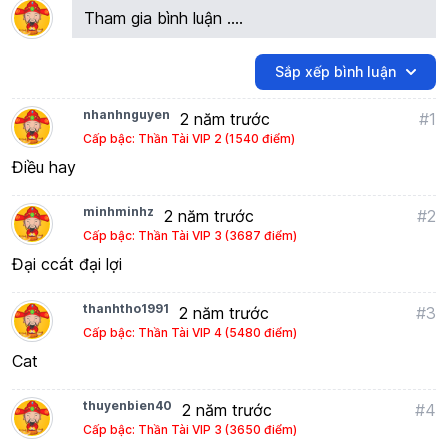
Tham gia bình luận ....
Sắp xếp bình luận
nhanhnguyen
2 năm trước
#1
Cấp bậc: Thần Tài VIP 2 (1540 điểm)
Điều hay
minhminhz
2 năm trước
#2
Cấp bậc: Thần Tài VIP 3 (3687 điểm)
Đại ccát đại lợi
thanhtho1991
2 năm trước
#3
Cấp bậc: Thần Tài VIP 4 (5480 điểm)
Cat
thuyenbien40
2 năm trước
#4
Cấp bậc: Thần Tài VIP 3 (3650 điểm)