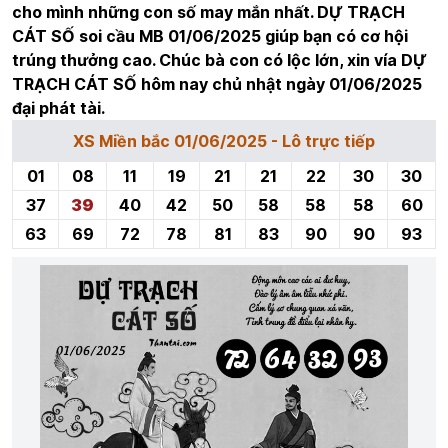
cho mình những con số may mắn nhất. DỰ TRẠCH
CÁT SỐ soi cầu MB 01/06/2025 giúp bạn có cơ hội
trúng thưởng cao. Chúc bà con có lộc lớn, xin vía DỰ
TRẠCH CÁT SỐ hôm nay chủ nhật ngày 01/06/2025
đại phát tài.
XS Miền bắc 01/06/2025 - Lô trực tiếp
01
08
11
19
21
21
22
30
30
37
39
40
42
50
58
58
58
60
63
69
72
78
81
83
90
90
93