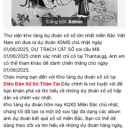
Đăng bởi:
Admin
Thư viện kho tàng dự đoán xổ số lớn nhất miền Bắc Việt
Nam xin đưa ra dự đoán XSMB chủ nhật ngày
01/06/2025, DỰ TRẠCH CÁT SỐ soi cầu MB
01/06/2025 chính xác nhất chỉ có tại Thantai.gg. Anh em
có thể tham khảo để dành chiến thắng cho ngày
01/06/2025.
Chào mừng bạn đến với Kho tàng dự đoán xổ số tại
Diễn Đàn Xổ Số Thần Tài
Đây chính là nơi tuyệt vời để
bạn khám phá và tìm hiểu về những dự đoán xổ số hấp
dẫn và chính xác nhất.
Kho tàng dự đoán hôm nay
KQXS Miền Bắc chủ nhật
,
chúng tôi đã tạo ra một bộ sưu tập đa dạng các album
ảnh dự đoán kết quả xổ số miền Bắc. Bạn có thể dễ
dàng theo dõi và tìm hiểu về những dự đoán hàng ngày,