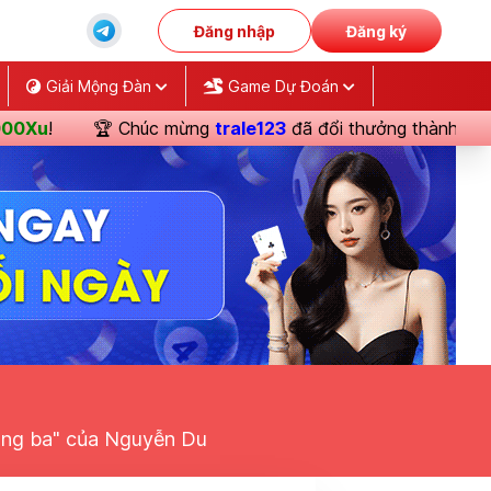
Đăng nhập
Đăng ký
Giải Mộng Đàn
Game Dự Đoán
🏆 Chúc mừng
trale123
đã đổi thưởng thành công
Chuyển
háng ba" của Nguyễn Du