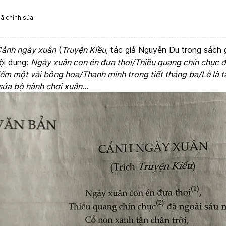
ã chỉnh sửa
ảnh ngày xuân
(
Truyện Kiều
, tác giả Nguyễn Du trong sách 
ội dung:
Ngày xuân con én đưa thoi/Thiều quang chín chục 
iểm một vài bông hoa/Thanh minh trong tiết tháng ba/Lễ là 
sửa bộ hành chơi xuân
…