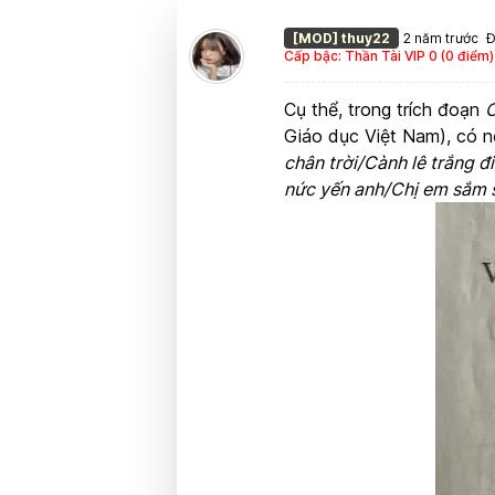
[MOD] thuy22
2 năm trước
Đ
Cấp bậc: Thần Tài VIP 0 (0 điểm)
Cụ thể, trong trích đoạn
C
Giáo dục Việt Nam), có n
chân trời/Cành lê trắng đ
nức yến anh/Chị em sắm 