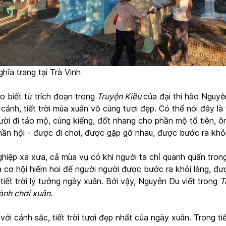
hĩa trang tại Trà Vinh
 biết từ trích đoạn trong
Truyện Kiều
của đại thi hào Nguyễ
cảnh, tiết trời mùa xuân vô cùng tươi đẹp. Có thể nói đây là 
ười đi tảo mộ, cúng kiếng, đốt nhang cho phần mộ tổ tiên, ô
ần hội - được đi chơi, được gặp gỡ nhau, được bước ra khỏi
hiệp xa xưa, cả mùa vụ có khi người ta chỉ quanh quẩn trong 
là cơ hội hiếm hoi để người người được bước ra khỏi làng, đư
iết trời lý tưởng ngày xuân. Bởi vậy, Nguyễn Du viết trong
T
ành chơi xuân.
ới cảnh sắc, tiết trời tươi đẹp nhất của ngày xuân. Trong tiết 