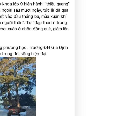
 khoa lớp 9 hiện hành, "thiều quang"
 ngoài sáu mươi ngày, tức là đã qua
iết vào đầu tháng ba, mùa xuân khí
ủa người thân". Từ "đạp thanh" trong
i chơi xuân ở chốn đồng quê, giẫm lên
ông phương học, Trường ĐH Gia Định
 trong đời sống hiện đại.