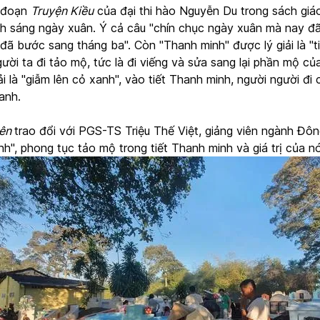
h đoạn
Truyện Kiều
của đại thi hào Nguyễn Du trong sách giáo
nh sáng ngày xuân. Ý cả câu "chín chục ngày xuân mà nay đã
 đã bước sang tháng ba". Còn "Thanh minh" được lý giải là "t
gười ta đi tảo mộ, tức là đi viếng và sửa sang lại phần mộ c
ải là "giẫm lên cỏ xanh", vào tiết Thanh minh, người người đ
anh.
iên
trao đổi với PGS-TS Triệu Thế Việt, giảng viên ngành Đ
h", phong tục tảo mộ trong tiết Thanh minh và giá trị của nó