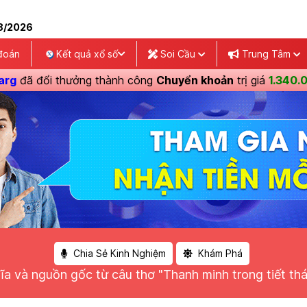
8/2026
đoán
Kết quả xổ số
Soi Cầu
Trung Tâm
i thưởng thành công
Chuyển khoản
trị giá
1.340.000Xu
!
Chia Sẻ Kinh Nghiệm
Khám Phá
ĩa và nguồn gốc từ câu thơ "Thanh minh trong tiết t