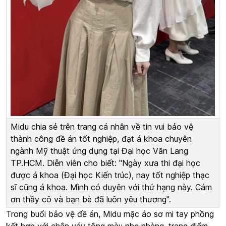
Midu chia sẻ trên trang cá nhân về tin vui bảo vệ
thành công đề án tốt nghiệp, đạt á khoa chuyên
ngành Mỹ thuật ứng dụng tại Đại học Văn Lang
TP.HCM. Diễn viên cho biết: "Ngày xưa thi đại học
được á khoa (Đại học Kiến trúc), nay tốt nghiệp thạc
sĩ cũng á khoa. Mình có duyên với thứ hạng này. Cám
ơn thầy cô và bạn bè đã luôn yêu thương".
Trong buổi bảo vệ đề án, Midu mặc áo sơ mi tay phồng