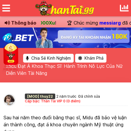
 giá
180.000Xu
Thông báo
!
🏆 Chúc mừng
messiarg
đã đổi thưởng
Chia Sẻ Kinh Nghiệm
Khám Phá
Midu Đạt Á Khoa Thạc Sĩ: Hành Trình Nỗ Lực Của Nữ
Diễn Viên Tài Năng
[MOD] thuy22
2 năm trước
Đã chỉnh sửa
Cấp bậc: Thần Tài VIP 0 (0 điểm)
Sau hai năm theo đuổi bằng thạc sĩ, Midu đã bảo vệ luận
án thành công, đạt á khoa chuyên ngành Mỹ thuật ứng