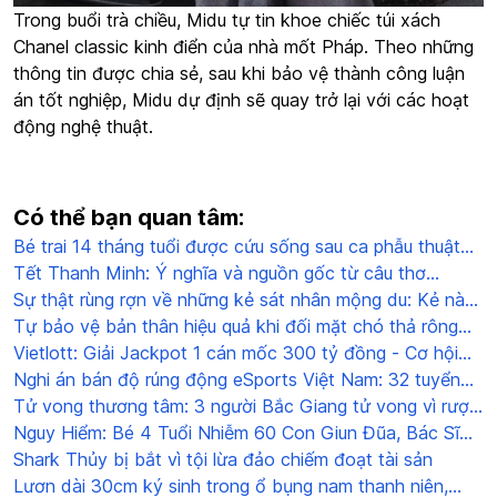
Trong buổi trà chiều, Midu tự tin khoe chiếc túi xách
Chanel classic kinh điển của nhà mốt Pháp. Theo những
thông tin được chia sẻ, sau khi bảo vệ thành công luận
án tốt nghiệp, Midu dự định sẽ quay trở lại với các hoạt
động nghệ thuật.
Có thể bạn quan tâm:
Bé trai 14 tháng tuổi được cứu sống sau ca phẫu thuật
đưa toàn bộ ruột ra ngoài kiểm tra
Tết Thanh Minh: Ý nghĩa và nguồn gốc từ câu thơ
"Thanh minh trong tiết tháng ba" của Nguyễn Du
Sự thật rùng rợn về những kẻ sát nhân mộng du: Kẻ nào
nguy hiểm hơn?
Tự bảo vệ bản thân hiệu quả khi đối mặt chó thả rông
ngoài đường
Vietlott: Giải Jackpot 1 cán mốc 300 tỷ đồng - Cơ hội
đổi đời cho người chơi!
Nghi án bán độ rúng động eSports Việt Nam: 32 tuyển
thủ VCS bị cấm thi đấu
Tử vong thương tâm: 3 người Bắc Giang tử vong vì rượu
ngâm lá ngón
Nguy Hiểm: Bé 4 Tuổi Nhiễm 60 Con Giun Đũa, Bác Sĩ
Cảnh Báo Cha Mẹ
Shark Thủy bị bắt vì tội lừa đảo chiếm đoạt tài sản
Lươn dài 30cm ký sinh trong ổ bụng nam thanh niên,