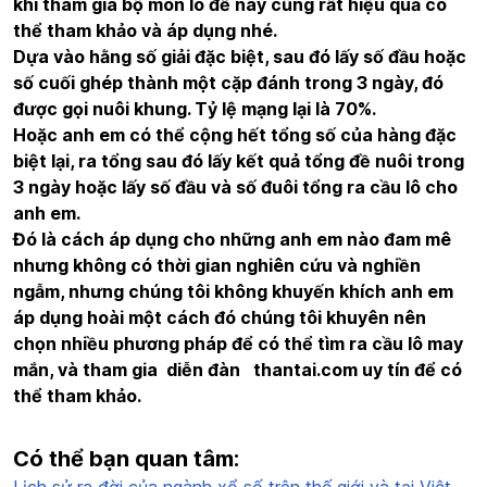
khi tham gia bộ môn lô đề này cũng rất hiệu quả có
thể tham khảo và áp dụng nhé.
Dựa vào hằng số giải đặc biệt, sau đó lấy số đầu hoặc
số cuối ghép thành một cặp đánh trong 3 ngày, đó
được gọi nuôi khung. Tỷ lệ mạng lại là 70%.
Hoặc anh em có thể cộng hết tổng số của hàng đặc
biệt lại, ra tổng sau đó lấy kết quả tổng đề nuôi trong
3 ngày hoặc lấy số đầu và số đuôi tổng ra cầu lô cho
anh em.
Đó là cách áp dụng cho những anh em nào đam mê
nhưng không có thời gian nghiên cứu và nghiền
ngẫm, nhưng chúng tôi không khuyến khích anh em
áp dụng hoài một cách đó chúng tôi khuyên nên
chọn nhiều phương pháp để có thể tìm ra cầu lô may
mắn, và tham gia diễn đàn thantai.com uy tín để có
thể tham khảo.
Có thể bạn quan tâm: