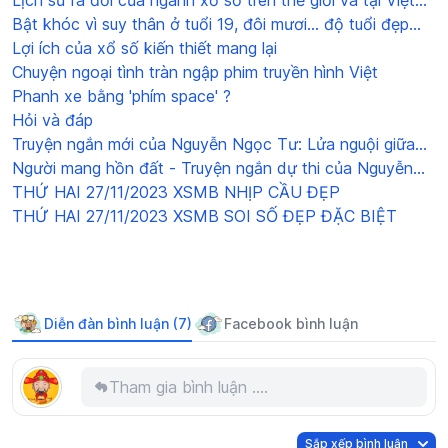
Lịch sử ra đời của ngành xổ số trên thế giới và tại Việt
Nam
Bật khóc vì suy thân ở tuổi 19, đôi mươi... độ tuổi đẹp
nhất của đời người.
Lợi ích của xổ số kiến thiết mang lại
Chuyện ngoại tình tràn ngập phim truyền hình Việt
Phanh xe bằng 'phím space' ?
Hỏi và đáp
Truyện ngắn mới của Nguyễn Ngọc Tư: Lửa nguội giữa
trời
Người mang hồn đất - Truyện ngắn dự thi của Nguyễn
Thanh Nga (Bắc Ninh)
THỨ HAI 27/11/2023 XSMB NHỊP CẦU ĐẸP
THỨ HAI 27/11/2023 XSMB SOI SỐ ĐẸP ĐẶC BIỆT
Diễn đàn bình luận (7)
Facebook bình luận
Tham gia bình luận ....
Sắp xếp bình luận