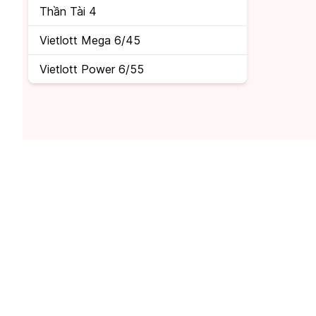
Thần Tài 4
Vietlott Mega 6/45
Vietlott Power 6/55