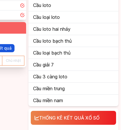
Cầu loto
Cầu loại loto
Cầu loto hai nháy
Cầu loto bạch thủ
m kết quả
Cầu loại bạch thủ
Chủ nhật
Cầu giải 7
Cầu 3 càng loto
Cầu miền trung
Cầu miền nam
THỐNG KÊ KẾT QUẢ XỔ SỐ