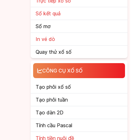
Trực tiếp xổ số
Sổ kết quả
Sổ mơ
In vé dò
Quay thử xổ số
CÔNG CỤ XỔ SỐ
Tạo phôi xổ số
Tạo phôi tuần
Tạo dàn 2D
Tính cầu Pascal
Tính tiền nuôi đề