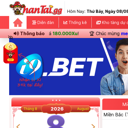
Hôm Nay:
Thứ Bảy, Ngày 08/0
Diễn đàn
Thống kê
Kho tàng dự 
huyển khoản
Thông báo
trị giá
180.000Xu
!
🏆 Chúc mừng
messia
Mi
2026
Tháng 8
August
8
Miền Bắc (
Thống)