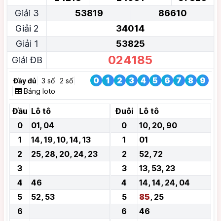
Giải 3
53819
86610
Giải 2
34014
Giải 1
53825
024185
Giải ĐB
0
1
2
3
4
5
6
7
8
9
Đầy đủ
3 số
2 số
Bảng loto
Đầu
Lô tô
Đuôi
Lô tô
0
01, 04
0
10, 20, 90
1
14, 19, 10, 14, 13
1
01
2
25, 28, 20, 24, 23
2
52, 72
3
3
13, 53, 23
4
46
4
14, 14, 24, 04
5
52, 53
5
85
, 25
6
6
46