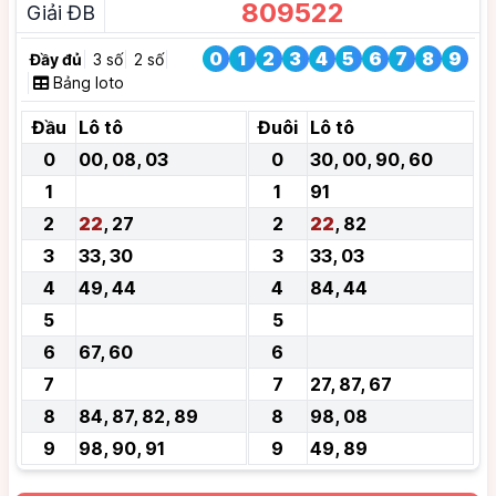
809522
Giải ĐB
0
1
2
3
4
5
6
7
8
9
Đầy đủ
3 số
2 số
Bảng loto
Đầu
Lô tô
Đuôi
Lô tô
0
00, 08, 03
0
30, 00, 90, 60
1
1
91
2
22
, 27
2
22
, 82
3
33, 30
3
33, 03
4
49, 44
4
84, 44
5
5
6
67, 60
6
7
7
27, 87, 67
8
84, 87, 82, 89
8
98, 08
9
98, 90, 91
9
49, 89