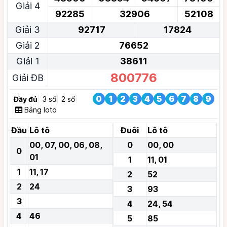
Giải 4
92285
32906
52108
Giải 3
92717
17824
Giải 2
76652
Giải 1
38611
800776
Giải ĐB
0
1
2
3
4
5
6
7
8
9
Đầy đủ
3 số
2 số
Bảng loto
Đầu
Lô tô
Đuôi
Lô tô
00, 07, 00, 06, 08,
0
00, 00
0
01
1
11, 01
1
11, 17
2
52
2
24
3
93
3
4
24, 54
4
46
5
85