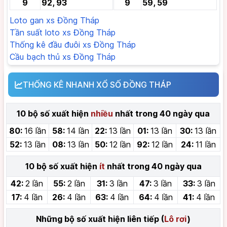
9
92, 93
9
59, 59
Loto gan xs Đồng Tháp
Tần suất loto xs Đồng Tháp
Thống kê đầu đuôi xs Đồng Tháp
Cầu bạch thủ xs Đồng Tháp
THỐNG KÊ NHANH XỔ SỐ ĐỒNG THÁP
10 bộ số xuất hiện
nhiều
nhất trong 40 ngày qua
80:
16 lần
58:
14 lần
22:
13 lần
01:
13 lần
30:
13 lần
52:
13 lần
08:
13 lần
50:
12 lần
92:
12 lần
24:
11 lần
10 bộ số xuất hiện
ít
nhất trong 40 ngày qua
42:
2 lần
55:
2 lần
31:
3 lần
47:
3 lần
33:
3 lần
17:
4 lần
26:
4 lần
63:
4 lần
64:
4 lần
41:
4 lần
Những bộ số xuất hiện liên tiếp (
Lô rơi
)