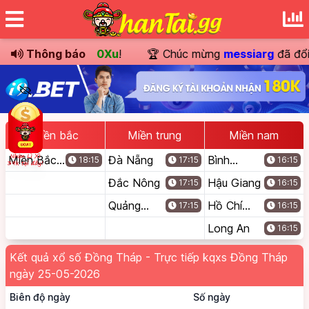
trị giá
Thông báo
180.000Xu
!
🏆 Chúc mừng
messiarg
đã đổi thư
Miền bắc
Miền trung
Miền nam
Miền Bắc
Đà Nẵng
Bình
18:15
17:15
16:15
(Truyền
Phước
Đắc Nông
Hậu Giang
17:15
16:15
Thống)
Quảng
Hồ Chí
17:15
16:15
Ngãi
Minh
Long An
16:15
Kết quả xổ số Đồng Tháp - Trực tiếp kqxs Đồng Tháp
ngày 25-05-2026
Biên độ ngày
Số ngày