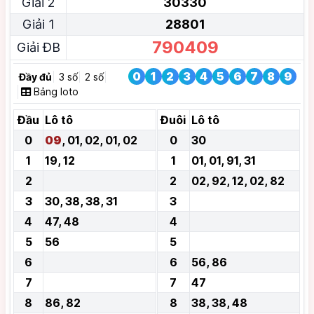
Giải 2
30330
Giải 1
28801
790409
Giải ĐB
0
1
2
3
4
5
6
7
8
9
Đầy đủ
3 số
2 số
Bảng loto
Đầu
Lô tô
Đuôi
Lô tô
0
09
, 01, 02, 01, 02
0
30
1
19, 12
1
01, 01, 91, 31
2
2
02, 92, 12, 02, 82
3
30, 38, 38, 31
3
4
47, 48
4
5
56
5
6
6
56, 86
7
7
47
8
86, 82
8
38, 38, 48