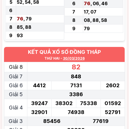
5
52, 54, 58
6
76
, 06, 46
6
7
17, 07
7
76
, 79
8
08, 88, 58
8
85, 88
9
79
9
93
KẾT QUẢ XỔ SỐ ĐỒNG THÁP
THỨ HAI -
30/03/2026
82
Giải 8
Giải 7
848
Giải 6
4412
7131
2602
Giải 5
3386
39247
38302
75338
01592
Giải 4
32901
74938
52791
Giải 3
85456
77619