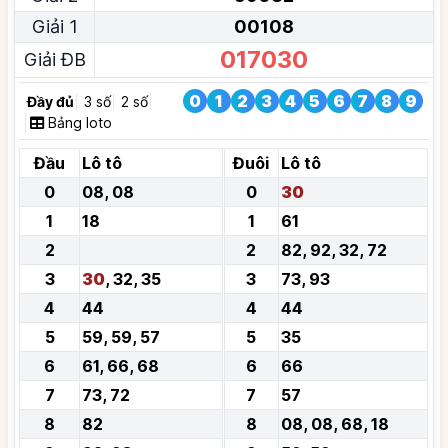
Giải 1
00108
017030
Giải ĐB
0
1
2
3
4
5
6
7
8
9
Đầy đủ
3 số
2 số
Bảng loto
Đầu
Lô tô
Đuôi
Lô tô
0
08, 08
0
30
1
18
1
61
2
2
82, 92, 32, 72
3
30
, 32, 35
3
73, 93
4
44
4
44
5
59, 59, 57
5
35
6
61, 66, 68
6
66
7
73, 72
7
57
8
82
8
08, 08, 68, 18