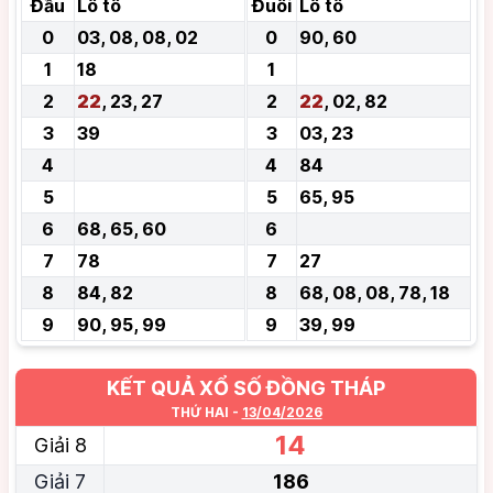
Đầu
Lô tô
Đuôi
Lô tô
0
03, 08, 08, 02
0
90, 60
1
18
1
2
22
, 23, 27
2
22
, 02, 82
3
39
3
03, 23
4
4
84
5
5
65, 95
6
68, 65, 60
6
7
78
7
27
8
84, 82
8
68, 08, 08, 78, 18
9
90, 95, 99
9
39, 99
KẾT QUẢ XỔ SỐ ĐỒNG THÁP
THỨ HAI -
13/04/2026
14
Giải 8
Giải 7
186