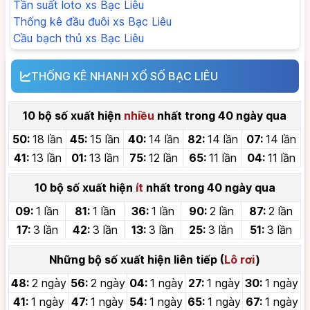
Tần suất loto xs Bạc Liêu
Thống kê đầu đuôi xs Bạc Liêu
Cầu bạch thủ xs Bạc Liêu
THỐNG KÊ NHANH XỔ SỐ BẠC LIÊU
10 bộ số xuất hiện
nhiều
nhất trong 40 ngày qua
50:
18 lần
45:
15 lần
40:
14 lần
82:
14 lần
07:
14 lần
41:
13 lần
01:
13 lần
75:
12 lần
65:
11 lần
04:
11 lần
10 bộ số xuất hiện
ít
nhất trong 40 ngày qua
09:
1 lần
81:
1 lần
36:
1 lần
90:
2 lần
87:
2 lần
17:
3 lần
42:
3 lần
13:
3 lần
25:
3 lần
51:
3 lần
Những bộ số xuất hiện liên tiếp (
Lô rơi
)
48:
2 ngày
56:
2 ngày
04:
1 ngày
27:
1 ngày
30:
1 ngày
41:
1 ngày
47:
1 ngày
54:
1 ngày
65:
1 ngày
67:
1 ngày