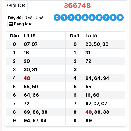
366748
Giải ĐB
0
1
2
3
4
5
6
7
8
9
Đầy đủ
3 số
2 số
Bảng loto
Đầu
Lô tô
Đuôi
Lô tô
0
07, 07
0
20, 50, 30
1
16
1
31
2
20
2
72
3
30, 31
3
4
48
4
94, 64, 94
5
55, 50
5
55
6
64, 66
6
16, 66
7
72
7
97, 07, 07
8
89, 88, 88
8
48
, 88, 88
9
94, 97, 94
9
89