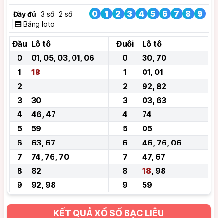
0
1
2
3
4
5
6
7
8
9
Đầy đủ
3 số
2 số
Bảng loto
Đầu
Lô tô
Đuôi
Lô tô
0
01, 05, 03, 01, 06
0
30, 70
1
18
1
01, 01
2
2
92, 82
3
30
3
03, 63
4
46, 47
4
74
5
59
5
05
6
63, 67
6
46, 76, 06
7
74, 76, 70
7
47, 67
8
82
8
18
, 98
9
92, 98
9
59
KẾT QUẢ XỔ SỐ BẠC LIÊU