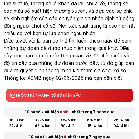
tần suất lô, thống kê lô khan đã lâu chưa về, thống kê
các mẫu số xuất hiện thường xuyên, và dựa vào sự chia
sẻ kinh nghiệm của các chuyên gia và nhận định từ cộng
đồng người chơi xổ số. Nên xác suất trúng là cao hơn rất
nhiều so với bạn tự lựa chọn ngẫu nhiên.
Điều tuyệt vời là bạn có thể tìm kiếm theo ngày để xem
những dự đoán đã được thực hiện trong quá khứ. Điều
này giúp bạn có cái nhìn tổng quan về độ chính xác và
độ tin cậy của những dự đoán trước đây, từ đó giúp bạn
đưa ra quyết định thông minh khi tham gia chơi xổ số.
Thống kê XSMB ngày 02/06/2025 mà bạn cần biết
THỐNG KÊ NHANH XỔ SỐ MIỀN BẮC
10 bộ số xuất hiện
nhiều
nhất trong 7 ngày qua
18:
8 lần
02:
5 lần
95:
5 lần
69:
5 lần
25:
4 lần
32:
4 lần
42:
4 lần
80:
4 lần
15:
4 lần
04:
4 lần
10 bộ số xuất hiện
ít
nhất trong 7 ngày qua