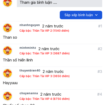
Tham gia bình luận ....
Sắp xếp bình luận
nhanhnguyen
2 năm trước
#1
Cấp bậc: Thần Tài VIP 2 (1540 điểm)
Than so
minhminhz
2 năm trước
#2
Cấp bậc: Thần Tài VIP 3 (3687 điểm)
Thần số hiển llinh
thuyenbien40
2 năm trước
#3
Cấp bậc: Thần Tài VIP 3 (3650 điểm)
Hayyuuu
chuyenanna
2 năm trước
#4
Cấp bậc: Thần Tài VIP 4 (8750 điểm)