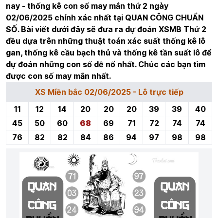
nay - thống kê con số may mắn thứ 2 ngày
02/06/2025 chính xác nhất tại QUAN CÔNG CHUẨN
SỐ. Bài viết dưới đây sẽ đưa ra dự đoán XSMB Thứ 2
đều dựa trên những thuật toán xác suất thống kê lô
gan, thống kê cầu bạch thủ và thống kê tần suất lô để
dự đoán những con số dễ nổ nhất. Chúc các bạn tìm
được con số may mắn nhất.
XS Miền bắc 02/06/2025 - Lô trực tiếp
11
12
14
20
20
20
39
39
40
45
50
60
68
69
71
72
74
74
76
82
82
84
86
94
97
98
98