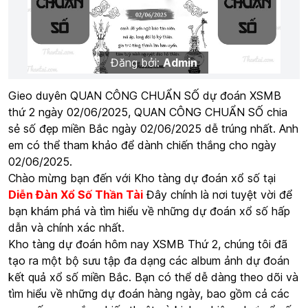
Đăng bởi:
Admin
Gieo duyên QUAN CÔNG CHUẨN SỐ dự đoán XSMB
thứ 2 ngày 02/06/2025, QUAN CÔNG CHUẨN SỐ chia
sẻ số đẹp miền Bắc ngày 02/06/2025 dễ trúng nhất. Anh
em có thể tham khảo để dành chiến thắng cho ngày
02/06/2025.
Chào mừng bạn đến với Kho tàng dự đoán xổ số tại
Diễn Đàn Xổ Số Thần Tài
Đây chính là nơi tuyệt vời để
bạn khám phá và tìm hiểu về những dự đoán xổ số hấp
dẫn và chính xác nhất.
Kho tàng dự đoán hôm nay
XSMB Thứ 2
, chúng tôi đã
tạo ra một bộ sưu tập đa dạng các album ảnh dự đoán
kết quả xổ số miền Bắc. Bạn có thể dễ dàng theo dõi và
tìm hiểu về những dự đoán hàng ngày, bao gồm cả các