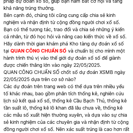
pháp dự đoán xổ số, giúp bạn nắm bắt cơ hội và tăng
khả năng trúng thưởng.
Bên cạnh đó, chúng tôi cũng cung cấp chia sẻ kinh
nghiệm và nhận định từ cộng đồng người chơi xổ số.
Bạn có thể tương tác, trao đổi và chia sẻ những ý kiến
cá nhân, từ đó học hỏi và nâng cao kiến thức về xổ số.
Hãy dành thời gian khám phá Kho tàng dự đoán xổ số
tại
QUAN CÔNG CHUẨN SỐ
và chuẩn bị cho mình một
hành trình thú vị vào thế giới dự đoán xổ số để giành
được chiến thắng lớn vào ngày 22/05/2025.
QUAN CÔNG CHUẨN SỐ chốt số dự đoán XSMB ngày
22/05/2025 dựa trên cơ sở nào?
Các dự đoán trên trang web có thể dựa trên nhiều yếu
tố khác nhau, bao gồm phân tích thống kê, nghiên cứu
lịch sử kết quả xổ số, thống kê Cầu Bạch Thủ, thống kê
tần suất lô, thống kê lô khan đã lâu chưa về, thống kê
các mẫu số xuất hiện thường xuyên, và dựa vào sự chia
sẻ kinh nghiệm của các chuyên gia và nhận định từ cộng
đồng người chơi xổ số. Nên xác suất trúng là cao hơn rất