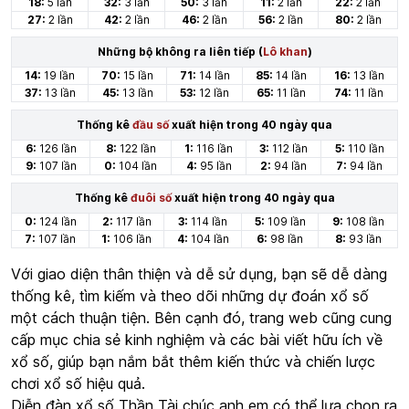
18:
5 lần
32:
3 lần
50:
3 lần
11:
2 lần
22:
2 lần
27:
2 lần
42:
2 lần
46:
2 lần
56:
2 lần
80:
2 lần
Những bộ không ra liên tiếp (
Lô khan
)
14:
19 lần
70:
15 lần
71:
14 lần
85:
14 lần
16:
13 lần
37:
13 lần
45:
13 lần
53:
12 lần
65:
11 lần
74:
11 lần
Thống kê
đầu số
xuất hiện trong 40 ngày qua
6:
126 lần
8:
122 lần
1:
116 lần
3:
112 lần
5:
110 lần
9:
107 lần
0:
104 lần
4:
95 lần
2:
94 lần
7:
94 lần
Thống kê
đuôi số
xuất hiện trong 40 ngày qua
0:
124 lần
2:
117 lần
3:
114 lần
5:
109 lần
9:
108 lần
7:
107 lần
1:
106 lần
4:
104 lần
6:
98 lần
8:
93 lần
Với giao diện thân thiện và dễ sử dụng, bạn sẽ dễ dàng
thống kê, tìm kiếm và theo dõi những dự đoán xổ số
một cách thuận tiện. Bên cạnh đó, trang web cũng cung
cấp mục chia sẻ kinh nghiệm và các bài viết hữu ích về
xổ số, giúp bạn nắm bắt thêm kiến thức và chiến lược
chơi xổ số hiệu quả.
Diễn đàn xổ số Thần Tài chúc anh em có thể lựa chọn ra