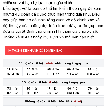
nhiều so với bạn tự lựa chọn ngẫu nhiên.
Điều tuyệt vời là bạn có thể tìm kiếm theo ngày để xem
những dự đoán đã được thực hiện trong quá khứ. Điều
này giúp bạn có cái nhìn tổng quan về độ chính xác và
độ tin cậy của những dự đoán trước đây, từ đó giúp bạn
đưa ra quyết định thông minh khi tham gia chơi xổ số.
Thống kê XSMB ngày 22/05/2025 mà bạn cần biết
THỐNG KÊ NHANH XỔ SỐ MIỀN BẮC
10 bộ số xuất hiện
nhiều
nhất trong 7 ngày qua
18:
8 lần
02:
5 lần
95:
5 lần
69:
5 lần
25:
4 lần
32:
4 lần
42:
4 lần
80:
4 lần
15:
4 lần
04:
4 lần
10 bộ số xuất hiện
ít
nhất trong 7 ngày qua
73:
1 lần
97:
1 lần
17:
1 lần
90:
1 lần
79:
1 lần
87:
1 lần
35:
1 lần
76:
1 lần
66:
1 lần
30:
1 lần
Những bộ số xuất hiện liên tiếp (
Lô rơi
)