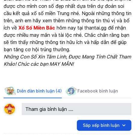
được cho mình con số đẹp nhất dựa trên dự đoán soi
cầu kết quả xổ số miền Trung nhé. Ngoài những thông tin
trên, anh em hãy xem thêm những thông tin thú vị và bổ
ích về
Xổ Số Miền Bắc
hôm nay tại thantai.gg để nhận
được nhiều may mắn và tài lộc nhé. Chắc chắn rằng bạn
sẽ tìm thấy những thông tin hữu ích và hấp dẫn để giúp
bạn tăng cơ hội trúng thưởng.
Những Con Số Xin Tâm Linh, Được Mang Tính Chất Tham
Khảo! Chúc các bạn MAY MẮN!
Diễn đàn bình luận (4)
Facebook bình luận
Tham gia bình luận ....
Sắp xếp bình luận