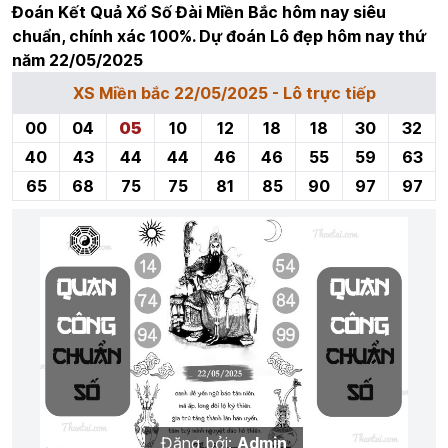
Đoán Kết Quả Xổ Số Đài Miền Bắc hôm nay siêu
chuẩn, chính xác 100%. Dự đoán Lô đẹp hôm nay thứ
năm 22/05/2025
XS Miền bắc 22/05/2025 - Lô trực tiếp
00
04
05
10
12
18
18
30
32
40
43
44
44
46
46
55
59
63
65
68
75
75
81
85
90
97
97
Đăng bởi:
Admin