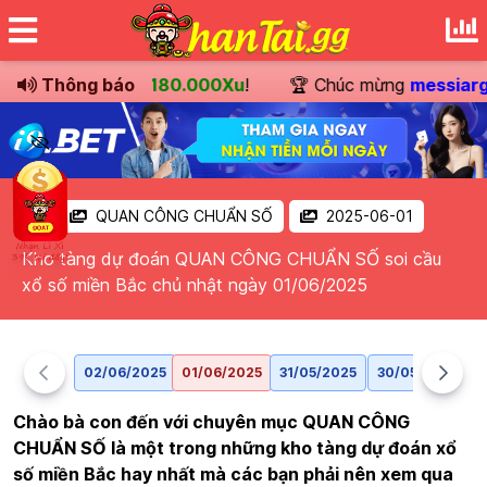
ển khoản
Thông báo
trị giá
180.000Xu
!
🏆 Chúc mừng
messiarg
đ
QUAN CÔNG CHUẨN SỐ
2025-06-01
Kho tàng dự đoán QUAN CÔNG CHUẨN SỐ soi cầu
xổ số miền Bắc chủ nhật ngày 01/06/2025
02/06/2025
01/06/2025
31/05/2025
30/05/2025
2
Chào bà con đến với chuyên mục QUAN CÔNG
CHUẨN SỐ là một trong những kho tàng dự đoán xổ
số miền Bắc hay nhất mà các bạn phải nên xem qua