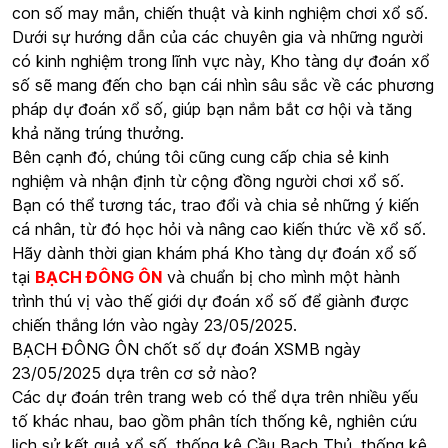
con số may mắn, chiến thuật và kinh nghiệm chơi xổ số.
Dưới sự hướng dẫn của các chuyên gia và những người
có kinh nghiệm trong lĩnh vực này, Kho tàng dự đoán xổ
số sẽ mang đến cho bạn cái nhìn sâu sắc về các phương
pháp dự đoán xổ số, giúp bạn nắm bắt cơ hội và tăng
khả năng trúng thưởng.
Bên cạnh đó, chúng tôi cũng cung cấp chia sẻ kinh
nghiệm và nhận định từ cộng đồng người chơi xổ số.
Bạn có thể tương tác, trao đổi và chia sẻ những ý kiến
cá nhân, từ đó học hỏi và nâng cao kiến thức về xổ số.
Hãy dành thời gian khám phá Kho tàng dự đoán xổ số
tại
BẠCH ĐÔNG ÔN
và chuẩn bị cho mình một hành
trình thú vị vào thế giới dự đoán xổ số để giành được
chiến thắng lớn vào ngày 23/05/2025.
BẠCH ĐÔNG ÔN chốt số dự đoán XSMB ngày
23/05/2025 dựa trên cơ sở nào?
Các dự đoán trên trang web có thể dựa trên nhiều yếu
tố khác nhau, bao gồm phân tích thống kê, nghiên cứu
lịch sử kết quả xổ số, thống kê Cầu Bạch Thủ, thống kê