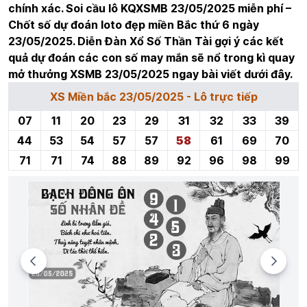
chính xác. Soi cầu lô KQXSMB 23/05/2025 miễn phí –
Chốt số dự đoán loto đẹp miền Bắc thứ 6 ngày
23/05/2025. Diễn Đàn Xổ Số Thần Tài gợi ý các kết
quả dự đoán các con số may mắn sẽ nổ trong kì quay
mở thưởng XSMB 23/05/2025 ngay bài viết dưới đây.
XS Miền bắc 23/05/2025 - Lô trực tiếp
07
11
20
23
29
31
32
33
39
44
53
54
57
57
58
61
69
70
71
71
74
88
89
92
96
98
99