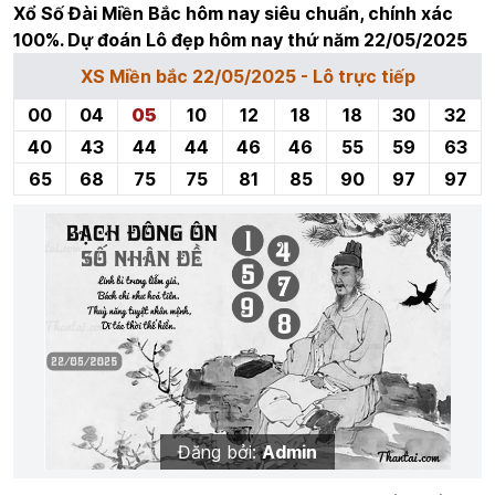
Xổ Số Đài Miền Bắc hôm nay siêu chuẩn, chính xác
100%. Dự đoán Lô đẹp hôm nay thứ năm 22/05/2025
XS Miền bắc 22/05/2025 - Lô trực tiếp
00
04
05
10
12
18
18
30
32
40
43
44
44
46
46
55
59
63
65
68
75
75
81
85
90
97
97
Đăng bởi:
Admin