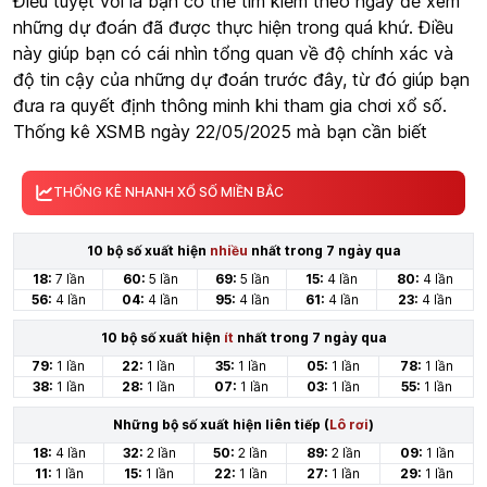
Điều tuyệt vời là bạn có thể tìm kiếm theo ngày để xem
những dự đoán đã được thực hiện trong quá khứ. Điều
này giúp bạn có cái nhìn tổng quan về độ chính xác và
độ tin cậy của những dự đoán trước đây, từ đó giúp bạn
đưa ra quyết định thông minh khi tham gia chơi xổ số.
Thống kê XSMB ngày 22/05/2025 mà bạn cần biết
THỐNG KÊ NHANH XỔ SỐ MIỀN BẮC
10 bộ số xuất hiện
nhiều
nhất trong 7 ngày qua
18:
7 lần
60:
5 lần
69:
5 lần
15:
4 lần
80:
4 lần
56:
4 lần
04:
4 lần
95:
4 lần
61:
4 lần
23:
4 lần
10 bộ số xuất hiện
ít
nhất trong 7 ngày qua
79:
1 lần
22:
1 lần
35:
1 lần
05:
1 lần
78:
1 lần
38:
1 lần
28:
1 lần
07:
1 lần
03:
1 lần
55:
1 lần
Những bộ số xuất hiện liên tiếp (
Lô rơi
)
18:
4 lần
32:
2 lần
50:
2 lần
89:
2 lần
09:
1 lần
11:
1 lần
15:
1 lần
22:
1 lần
27:
1 lần
29:
1 lần