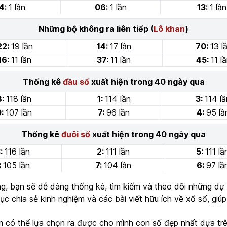
4:
1 lần
06:
1 lần
13:
1 lần
Những bộ không ra liên tiếp (
Lô khan
)
22:
19 lần
14:
17 lần
70:
13 l
16:
11 lần
37:
11 lần
45:
11 l
Thống kê
đầu số
xuất hiện trong 40 ngày qua
8:
118 lần
1:
114 lần
3:
114 lầ
0:
107 lần
7:
96 lần
4:
95 lầ
Thống kê
đuôi số
xuất hiện trong 40 ngày qua
:
116 lần
2:
111 lần
5:
111 lầ
:
105 lần
7:
104 lần
6:
97 lầ
ụng, bạn sẽ dễ dàng thống kê, tìm kiếm và theo dõi những dự
c chia sẻ kinh nghiệm và các bài viết hữu ích về xổ số, giú
 có thể lựa chọn ra được cho mình con số đẹp nhất dựa trê