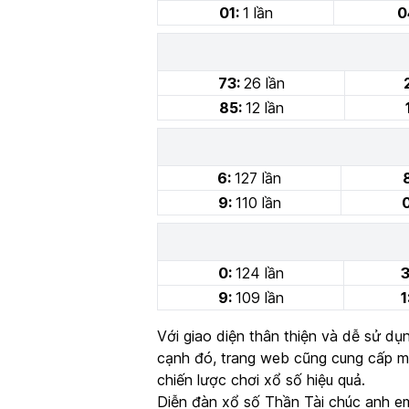
01:
1 lần
0
73:
26 lần
85:
12 lần
6:
127 lần
9:
110 lần
0:
124 lần
3
9:
109 lần
1
Với giao diện thân thiện và dễ sử d
cạnh đó, trang web cũng cung cấp mụ
chiến lược chơi xổ số hiệu quả.
Diễn đàn xổ số Thần Tài chúc anh em