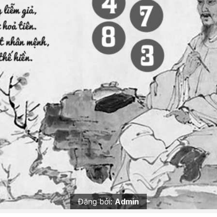
Đăng bởi:
Admin