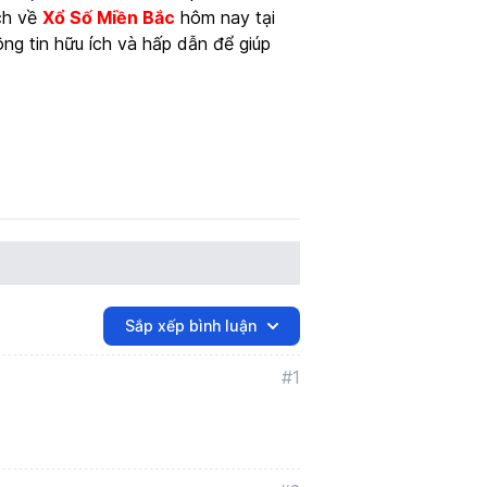
ích về
Xổ Số Miền Bắc
hôm nay tại
ng tin hữu ích và hấp dẫn để giúp
Sắp xếp bình luận
#1