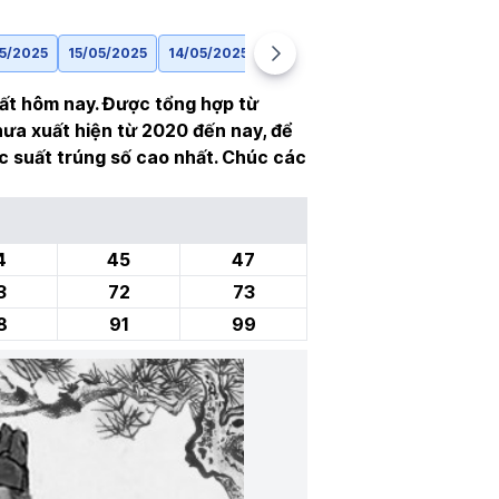
5/2025
15/05/2025
14/05/2025
13/05/2025
12/05/2025
11/
ất hôm nay. Được tổng hợp từ
a xuất hiện từ 2020 đến nay, để
 suất trúng số cao nhất. Chúc các
4
45
47
3
72
73
8
91
99