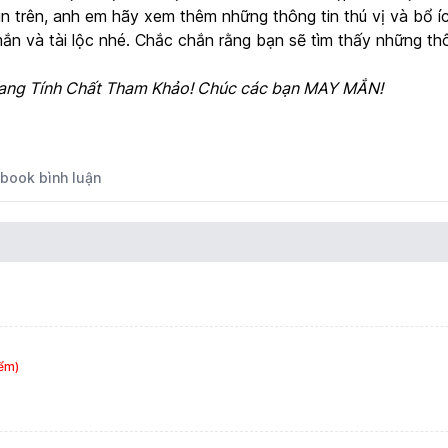
in trên, anh em hãy xem thêm những thông tin thú vị và bổ 
n và tài lộc nhé. Chắc chắn rằng bạn sẽ tìm thấy những thô
ang Tính Chất Tham Khảo! Chúc các bạn MAY MẮN!
book bình luận
iểm)