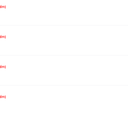
iểm)
iểm)
iểm)
iểm)