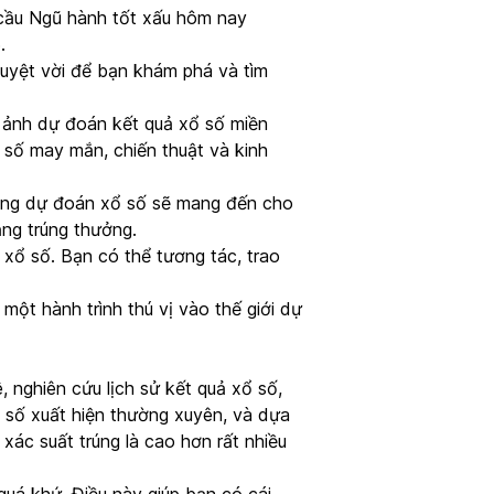
ầu Ngũ hành tốt xấu hôm nay
.
tuyệt vời để bạn khám phá và tìm
m ảnh dự đoán kết quả xổ số miền
số may mắn, chiến thuật và kinh
tàng dự đoán xổ số sẽ mang đến cho
ng trúng thưởng.
xổ số. Bạn có thể tương tác, trao
một hành trình thú vị vào thế giới dự
 nghiên cứu lịch sử kết quả xổ số,
u số xuất hiện thường xuyên, và dựa
xác suất trúng là cao hơn rất nhiều