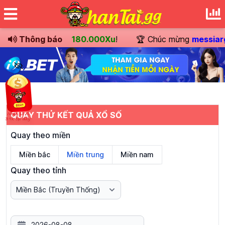
yển khoản
Thông báo
trị giá
180.000Xu
!
🏆 Chúc mừng
messiarg
QUAY THỬ KẾT QUẢ XỔ SỐ
Quay theo miền
Miền bắc
Miền trung
Miền nam
Quay theo tỉnh
Ngày