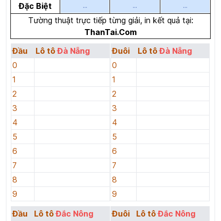
Đặc Biệt
...
...
...
Tường thuật trực tiếp từng giải, in kết quả tại:
ThanTai.Com
Đầu
Lô tô
Đà Nẵng
Đuôi
Lô tô
Đà Nẵng
0
0
1
1
2
2
3
3
4
4
5
5
6
6
7
7
8
8
9
9
Đầu
Lô tô
Đắc Nông
Đuôi
Lô tô
Đắc Nông