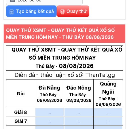
Tạo bảng kết quả
Quay thử
QUAY THỬ XSMT - QUAY THỬ KẾT QUẢ XỔ SỐ
MIỀN TRUNG HÔM NAY - THỨ BẢY 08/08/2026
QUAY THỬ XSMT - QUAY THỬ KẾT QUẢ XỔ
SỐ MIỀN TRUNG HÔM NAY
08/08/2026
Thứ Bảy
-
Diễn đàn thảo luận xổ số: ThanTai.gg
Quảng
Đà Nẵng
Đắc Nông
Ngãi
Đài
Thứ Bảy
-
Thứ Bảy
-
Thứ Bảy
-
08/08/2026
08/08/2026
08/08/2026
Giải 8
...
...
...
Giải 7
...
...
...