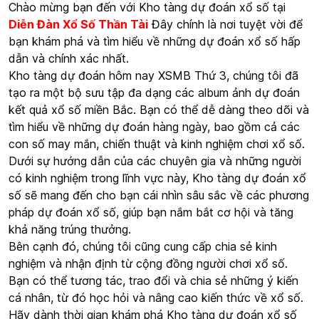
Chào mừng bạn đến với Kho tàng dự đoán xổ số tại
Diễn Đàn Xổ Số Thần Tài
Đây chính là nơi tuyệt vời để
bạn khám phá và tìm hiểu về những dự đoán xổ số hấp
dẫn và chính xác nhất.
Kho tàng dự đoán hôm nay
XSMB Thứ 3
, chúng tôi đã
tạo ra một bộ sưu tập đa dạng các album ảnh dự đoán
kết quả xổ số miền Bắc. Bạn có thể dễ dàng theo dõi và
tìm hiểu về những dự đoán hàng ngày, bao gồm cả các
con số may mắn, chiến thuật và kinh nghiệm chơi xổ số.
Dưới sự hướng dẫn của các chuyên gia và những người
có kinh nghiệm trong lĩnh vực này, Kho tàng dự đoán xổ
số sẽ mang đến cho bạn cái nhìn sâu sắc về các phương
pháp dự đoán xổ số, giúp bạn nắm bắt cơ hội và tăng
khả năng trúng thưởng.
Bên cạnh đó, chúng tôi cũng cung cấp chia sẻ kinh
nghiệm và nhận định từ cộng đồng người chơi xổ số.
Bạn có thể tương tác, trao đổi và chia sẻ những ý kiến
cá nhân, từ đó học hỏi và nâng cao kiến thức về xổ số.
Hãy dành thời gian khám phá Kho tàng dự đoán xổ số