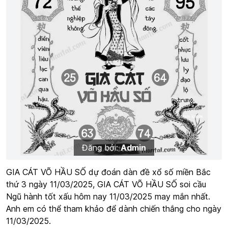
Đăng bởi:
Admin
GIA CÁT VÕ HẦU SỐ dự đoán dàn đề xổ số miền Bắc
thứ 3 ngày 11/03/2025, GIA CÁT VÕ HẦU SỐ soi cầu
Ngũ hành tốt xấu hôm nay 11/03/2025 may mắn nhất.
Anh em có thể tham khảo để dành chiến thắng cho ngày
11/03/2025.