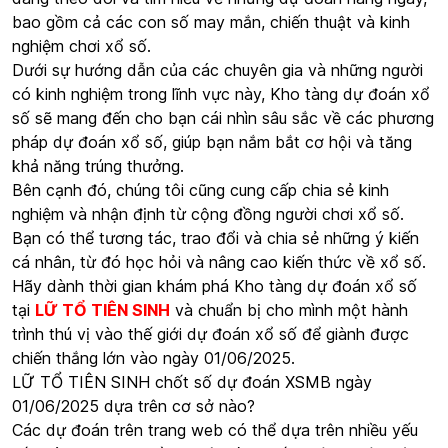
bao gồm cả các con số may mắn, chiến thuật và kinh
nghiệm chơi xổ số.
Dưới sự hướng dẫn của các chuyên gia và những người
có kinh nghiệm trong lĩnh vực này, Kho tàng dự đoán xổ
số sẽ mang đến cho bạn cái nhìn sâu sắc về các phương
pháp dự đoán xổ số, giúp bạn nắm bắt cơ hội và tăng
khả năng trúng thưởng.
Bên cạnh đó, chúng tôi cũng cung cấp chia sẻ kinh
nghiệm và nhận định từ cộng đồng người chơi xổ số.
Bạn có thể tương tác, trao đổi và chia sẻ những ý kiến
cá nhân, từ đó học hỏi và nâng cao kiến thức về xổ số.
Hãy dành thời gian khám phá Kho tàng dự đoán xổ số
tại
LỮ TỔ TIÊN SINH
và chuẩn bị cho mình một hành
trình thú vị vào thế giới dự đoán xổ số để giành được
chiến thắng lớn vào ngày 01/06/2025.
LỮ TỔ TIÊN SINH chốt số dự đoán XSMB ngày
01/06/2025 dựa trên cơ sở nào?
Các dự đoán trên trang web có thể dựa trên nhiều yếu