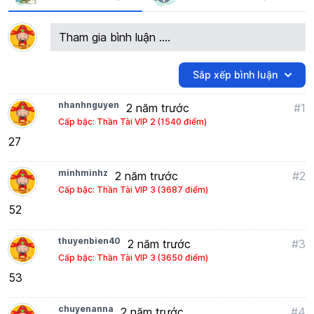
Tham gia bình luận ....
Sắp xếp bình luận
nhanhnguyen
2 năm trước
#1
Cấp bậc: Thần Tài VIP 2 (1540 điểm)
27
minhminhz
2 năm trước
#2
Cấp bậc: Thần Tài VIP 3 (3687 điểm)
52
thuyenbien40
2 năm trước
#3
Cấp bậc: Thần Tài VIP 3 (3650 điểm)
53
chuyenanna
2 năm trước
#4