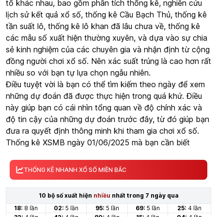
tố khác nhau, bao gồm phân tích thống kê, nghiên cứu
lịch sử kết quả xổ số, thống kê Cầu Bạch Thủ, thống kê
tần suất lô, thống kê lô khan đã lâu chưa về, thống kê
các mẫu số xuất hiện thường xuyên, và dựa vào sự chia
sẻ kinh nghiệm của các chuyên gia và nhận định từ cộng
đồng người chơi xổ số. Nên xác suất trúng là cao hơn rất
nhiều so với bạn tự lựa chọn ngẫu nhiên.
Điều tuyệt vời là bạn có thể tìm kiếm theo ngày để xem
những dự đoán đã được thực hiện trong quá khứ. Điều
này giúp bạn có cái nhìn tổng quan về độ chính xác và
độ tin cậy của những dự đoán trước đây, từ đó giúp bạn
đưa ra quyết định thông minh khi tham gia chơi xổ số.
Thống kê XSMB ngày 01/06/2025 mà bạn cần biết
THỐNG KÊ NHANH XỔ SỐ MIỀN BẮC
10 bộ số xuất hiện
nhiều
nhất trong 7 ngày qua
18:
8 lần
02:
5 lần
95:
5 lần
69:
5 lần
25:
4 lần