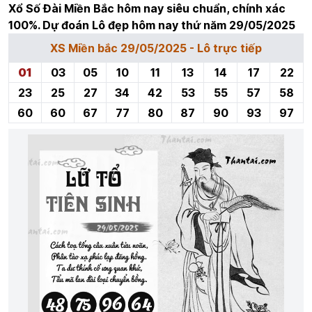
Xổ Số Đài Miền Bắc hôm nay siêu chuẩn, chính xác
100%. Dự đoán Lô đẹp hôm nay thứ năm 29/05/2025
XS Miền bắc 29/05/2025 - Lô trực tiếp
01
03
05
10
11
13
14
17
22
23
25
27
34
42
53
55
57
58
60
60
67
77
80
87
90
93
97