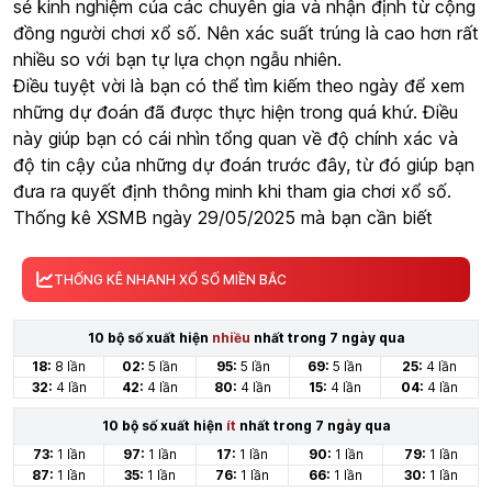
sẻ kinh nghiệm của các chuyên gia và nhận định từ cộng
đồng người chơi xổ số. Nên xác suất trúng là cao hơn rất
nhiều so với bạn tự lựa chọn ngẫu nhiên.
Điều tuyệt vời là bạn có thể tìm kiếm theo ngày để xem
những dự đoán đã được thực hiện trong quá khứ. Điều
này giúp bạn có cái nhìn tổng quan về độ chính xác và
độ tin cậy của những dự đoán trước đây, từ đó giúp bạn
đưa ra quyết định thông minh khi tham gia chơi xổ số.
Thống kê XSMB ngày 29/05/2025 mà bạn cần biết
THỐNG KÊ NHANH XỔ SỐ MIỀN BẮC
10 bộ số xuất hiện
nhiều
nhất trong 7 ngày qua
18:
8 lần
02:
5 lần
95:
5 lần
69:
5 lần
25:
4 lần
32:
4 lần
42:
4 lần
80:
4 lần
15:
4 lần
04:
4 lần
10 bộ số xuất hiện
ít
nhất trong 7 ngày qua
73:
1 lần
97:
1 lần
17:
1 lần
90:
1 lần
79:
1 lần
87:
1 lần
35:
1 lần
76:
1 lần
66:
1 lần
30:
1 lần