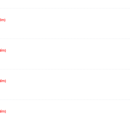
iểm)
iểm)
iểm)
iểm)