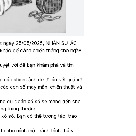
hật ngày 25/05/2025, NHẪN SỰ ẮC
 khảo để dành chiến thắng cho ngày
tuyệt vời để bạn khám phá và tìm
ng các album ảnh dự đoán kết quả xổ
 các con số may mắn, chiến thuật và
tàng dự đoán xổ số sẽ mang đến cho
ng trúng thưởng.
xổ số. Bạn có thể tương tác, trao
bị cho mình một hành trình thú vị