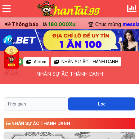
yển khoản
Thông báo
trị giá
180.000Xu
!
🏆 Chúc mừng
messiarg
Album
NHẪN SỰ ẮC THÀNH DANH
NHẪN SỰ ẮC THÀNH DANH
Lọc
NHẪN SỰ ẮC THÀNH DANH