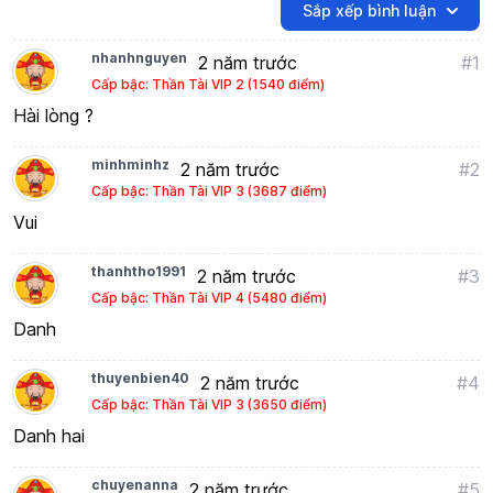
Sắp xếp bình luận
nhanhnguyen
2 năm trước
#1
Cấp bậc: Thần Tài VIP 2 (1540 điểm)
Hài lòng ?
minhminhz
2 năm trước
#2
Cấp bậc: Thần Tài VIP 3 (3687 điểm)
Vui
thanhtho1991
2 năm trước
#3
Cấp bậc: Thần Tài VIP 4 (5480 điểm)
Danh
thuyenbien40
2 năm trước
#4
Cấp bậc: Thần Tài VIP 3 (3650 điểm)
Danh hai
chuyenanna
2 năm trước
#5