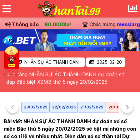
n khoản
Thông báo
trị giá
180.000Xu
!
🏆 Chúc mừng
messiarg
đã
NHẪN SỰ ẮC THÀNH DANH
2025-02-20
Kho tàng NHẪN SỰ ẮC THÀNH DANH dự đoán số
đẹp đặc biệt XSMB thứ 5 ngày 20/02/2025
23/02/2025
22/02/2025
21/02/2025
20/02/2025
1
Bài viết NHẪN SỰ ẮC THÀNH DANH dự đoán xổ số
miền Bắc thứ 5 ngày 20/02/2025 sẽ bật mí những con
số có tỉ lệ về nhiều nhất. Diễn đàn xổ số thần tài Dự