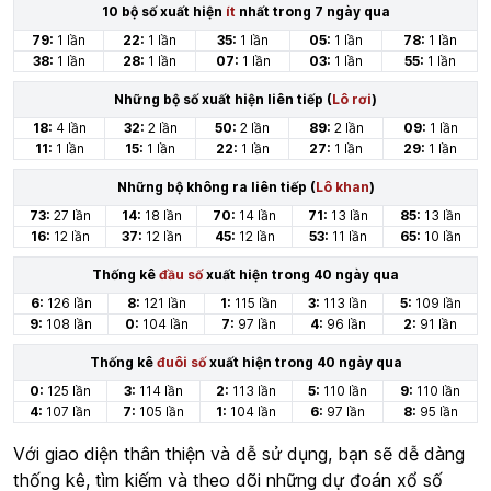
10 bộ số xuất hiện
ít
nhất trong 7 ngày qua
79:
1 lần
22:
1 lần
35:
1 lần
05:
1 lần
78:
1 lần
38:
1 lần
28:
1 lần
07:
1 lần
03:
1 lần
55:
1 lần
Những bộ số xuất hiện liên tiếp (
Lô rơi
)
18:
4 lần
32:
2 lần
50:
2 lần
89:
2 lần
09:
1 lần
11:
1 lần
15:
1 lần
22:
1 lần
27:
1 lần
29:
1 lần
Những bộ không ra liên tiếp (
Lô khan
)
73:
27 lần
14:
18 lần
70:
14 lần
71:
13 lần
85:
13 lần
16:
12 lần
37:
12 lần
45:
12 lần
53:
11 lần
65:
10 lần
Thống kê
đầu số
xuất hiện trong 40 ngày qua
6:
126 lần
8:
121 lần
1:
115 lần
3:
113 lần
5:
109 lần
9:
108 lần
0:
104 lần
7:
97 lần
4:
96 lần
2:
91 lần
Thống kê
đuôi số
xuất hiện trong 40 ngày qua
0:
125 lần
3:
114 lần
2:
113 lần
5:
110 lần
9:
110 lần
4:
107 lần
7:
105 lần
1:
104 lần
6:
97 lần
8:
95 lần
Với giao diện thân thiện và dễ sử dụng, bạn sẽ dễ dàng
thống kê, tìm kiếm và theo dõi những dự đoán xổ số