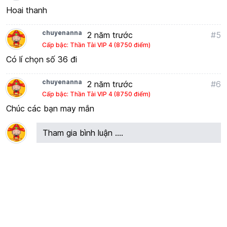
Hoai thanh
chuyenanna
2 năm trước
#5
Cấp bậc: Thần Tài VIP 4 (8750 điểm)
Có lí chọn số 36 đi
chuyenanna
2 năm trước
#6
Cấp bậc: Thần Tài VIP 4 (8750 điểm)
Chúc các bạn may mắn
Tham gia bình luận ....