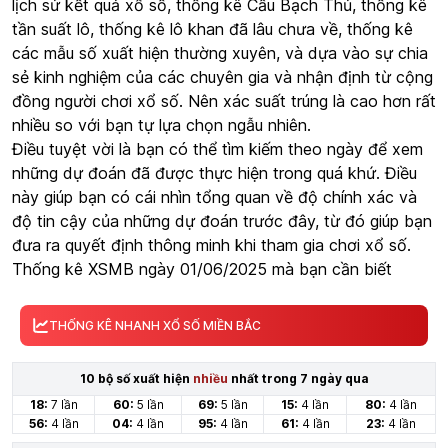
lịch sử kết quả xổ số, thống kê Cầu Bạch Thủ, thống kê
tần suất lô, thống kê lô khan đã lâu chưa về, thống kê
các mẫu số xuất hiện thường xuyên, và dựa vào sự chia
sẻ kinh nghiệm của các chuyên gia và nhận định từ cộng
đồng người chơi xổ số. Nên xác suất trúng là cao hơn rất
nhiều so với bạn tự lựa chọn ngẫu nhiên.
Điều tuyệt vời là bạn có thể tìm kiếm theo ngày để xem
những dự đoán đã được thực hiện trong quá khứ. Điều
này giúp bạn có cái nhìn tổng quan về độ chính xác và
độ tin cậy của những dự đoán trước đây, từ đó giúp bạn
đưa ra quyết định thông minh khi tham gia chơi xổ số.
Thống kê XSMB ngày 01/06/2025 mà bạn cần biết
THỐNG KÊ NHANH XỔ SỐ MIỀN BẮC
10 bộ số xuất hiện
nhiều
nhất trong 7 ngày qua
18:
7 lần
60:
5 lần
69:
5 lần
15:
4 lần
80:
4 lần
56:
4 lần
04:
4 lần
95:
4 lần
61:
4 lần
23:
4 lần