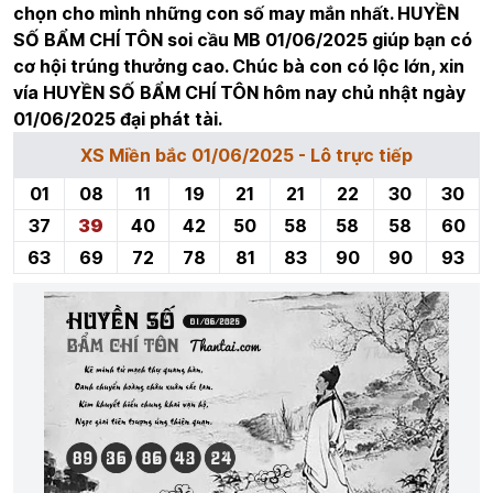
chọn cho mình những con số may mắn nhất. HUYỀN
SỐ BẨM CHÍ TÔN soi cầu MB 01/06/2025 giúp bạn có
cơ hội trúng thưởng cao. Chúc bà con có lộc lớn, xin
vía HUYỀN SỐ BẨM CHÍ TÔN hôm nay chủ nhật ngày
01/06/2025 đại phát tài.
XS Miền bắc 01/06/2025 - Lô trực tiếp
01
08
11
19
21
21
22
30
30
37
39
40
42
50
58
58
58
60
63
69
72
78
81
83
90
90
93