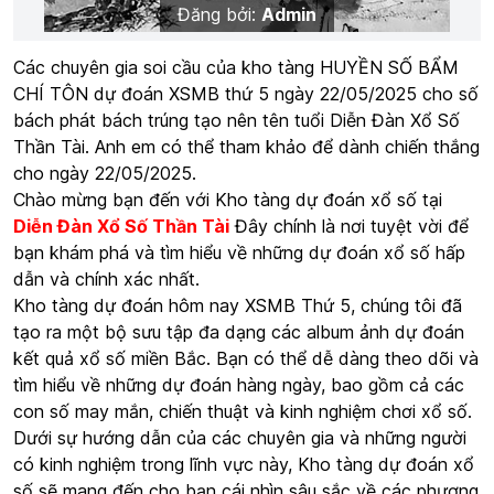
Đăng bởi:
Admin
Các chuyên gia soi cầu của kho tàng HUYỀN SỐ BẨM
CHÍ TÔN dự đoán XSMB thứ 5 ngày 22/05/2025 cho số
bách phát bách trúng tạo nên tên tuổi Diễn Đàn Xổ Số
Thần Tài. Anh em có thể tham khảo để dành chiến thắng
cho ngày 22/05/2025.
Chào mừng bạn đến với Kho tàng dự đoán xổ số tại
Diễn Đàn Xổ Số Thần Tài
Đây chính là nơi tuyệt vời để
bạn khám phá và tìm hiểu về những dự đoán xổ số hấp
dẫn và chính xác nhất.
Kho tàng dự đoán hôm nay
XSMB Thứ 5
, chúng tôi đã
tạo ra một bộ sưu tập đa dạng các album ảnh dự đoán
kết quả xổ số miền Bắc. Bạn có thể dễ dàng theo dõi và
tìm hiểu về những dự đoán hàng ngày, bao gồm cả các
con số may mắn, chiến thuật và kinh nghiệm chơi xổ số.
Dưới sự hướng dẫn của các chuyên gia và những người
có kinh nghiệm trong lĩnh vực này, Kho tàng dự đoán xổ
số sẽ mang đến cho bạn cái nhìn sâu sắc về các phương