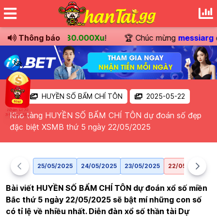
n khoản
Thông báo
trị giá
180.000Xu
!
🏆 Chúc mừng
messiarg
đã 
HUYỀN SỐ BẨM CHÍ TÔN
2025-05-22
Kho tàng HUYỀN SỐ BẨM CHÍ TÔN dự đoán số đẹp
đặc biệt XSMB thứ 5 ngày 22/05/2025
25/05/2025
24/05/2025
23/05/2025
22/05/2025
2
Bài viết HUYỀN SỐ BẨM CHÍ TÔN dự đoán xổ số miền
Bắc thứ 5 ngày 22/05/2025 sẽ bật mí những con số
có tỉ lệ về nhiều nhất. Diễn đàn xổ số thần tài Dự