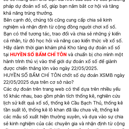
pháp dự đoán xổ số, giúp bạn nắm bắt cơ hội và tăng
khả năng trúng thưởng.
Bên cạnh đó, chúng tôi cũng cung cấp chia sẻ kinh
nghiệm và nhận định từ cộng đồng người chơi xổ số.
Bạn có thể tương tác, trao đổi và chia sẻ những ý kiến
cá nhân, từ đó học hỏi và nâng cao kiến thức về xổ số.
Hãy dành thời gian khám phá Kho tàng dự đoán xổ số
tại
HUYỀN SỐ BẨM CHÍ TÔN
và chuẩn bị cho mình một
hành trình thú vị vào thế giới dự đoán xổ số để giành
được chiến thắng lớn vào ngày 22/05/2025.
HUYỀN SỐ BẨM CHÍ TÔN chốt số dự đoán XSMB ngày
22/05/2025 dựa trên cơ sở nào?
Các dự đoán trên trang web có thể dựa trên nhiều yếu
tố khác nhau, bao gồm phân tích thống kê, nghiên cứu
lịch sử kết quả xổ số, thống kê Cầu Bạch Thủ, thống kê
tần suất lô, thống kê lô khan đã lâu chưa về, thống kê
các mẫu số xuất hiện thường xuyên, và dựa vào sự chia
sẻ kinh nghiệm của các chuyên gia và nhận định từ cộng