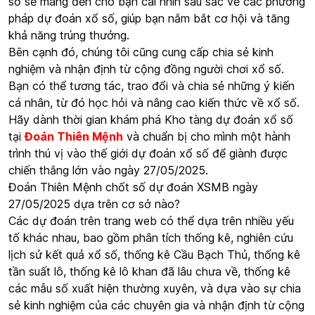
số sẽ mang đến cho bạn cái nhìn sâu sắc về các phương
pháp dự đoán xổ số, giúp bạn nắm bắt cơ hội và tăng
khả năng trúng thưởng.
Bên cạnh đó, chúng tôi cũng cung cấp chia sẻ kinh
nghiệm và nhận định từ cộng đồng người chơi xổ số.
Bạn có thể tương tác, trao đổi và chia sẻ những ý kiến
cá nhân, từ đó học hỏi và nâng cao kiến thức về xổ số.
Hãy dành thời gian khám phá Kho tàng dự đoán xổ số
tại
Đoán Thiên Mệnh
và chuẩn bị cho mình một hành
trình thú vị vào thế giới dự đoán xổ số để giành được
chiến thắng lớn vào ngày 27/05/2025.
Đoán Thiên Mệnh chốt số dự đoán XSMB ngày
27/05/2025 dựa trên cơ sở nào?
Các dự đoán trên trang web có thể dựa trên nhiều yếu
tố khác nhau, bao gồm phân tích thống kê, nghiên cứu
lịch sử kết quả xổ số, thống kê Cầu Bạch Thủ, thống kê
tần suất lô, thống kê lô khan đã lâu chưa về, thống kê
các mẫu số xuất hiện thường xuyên, và dựa vào sự chia
sẻ kinh nghiệm của các chuyên gia và nhận định từ cộng