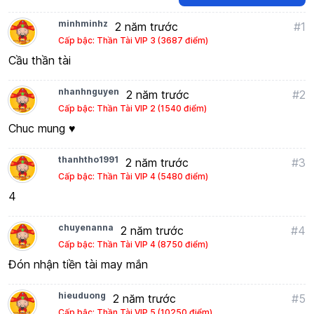
minhminhz
2 năm trước
#1
Cấp bậc: Thần Tài VIP 3 (3687 điểm)
Cầu thần tài
nhanhnguyen
2 năm trước
#2
Cấp bậc: Thần Tài VIP 2 (1540 điểm)
Chuc mung ♥️
thanhtho1991
2 năm trước
#3
Cấp bậc: Thần Tài VIP 4 (5480 điểm)
4
chuyenanna
2 năm trước
#4
Cấp bậc: Thần Tài VIP 4 (8750 điểm)
Đón nhận tiền tài may mắn
hieuduong
2 năm trước
#5
Cấp bậc: Thần Tài VIP 5 (10250 điểm)