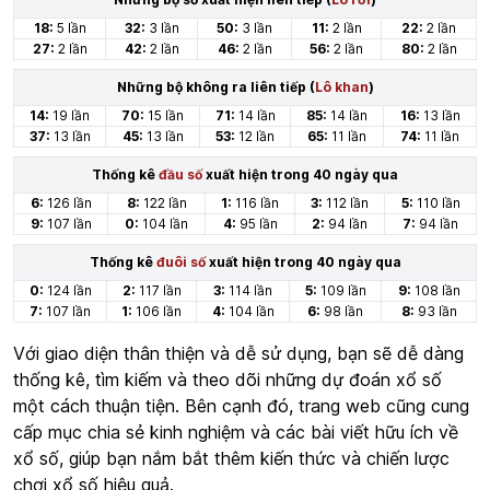
18:
5 lần
32:
3 lần
50:
3 lần
11:
2 lần
22:
2 lần
27:
2 lần
42:
2 lần
46:
2 lần
56:
2 lần
80:
2 lần
Những bộ không ra liên tiếp (
Lô khan
)
14:
19 lần
70:
15 lần
71:
14 lần
85:
14 lần
16:
13 lần
37:
13 lần
45:
13 lần
53:
12 lần
65:
11 lần
74:
11 lần
Thống kê
đầu số
xuất hiện trong 40 ngày qua
6:
126 lần
8:
122 lần
1:
116 lần
3:
112 lần
5:
110 lần
9:
107 lần
0:
104 lần
4:
95 lần
2:
94 lần
7:
94 lần
Thống kê
đuôi số
xuất hiện trong 40 ngày qua
0:
124 lần
2:
117 lần
3:
114 lần
5:
109 lần
9:
108 lần
7:
107 lần
1:
106 lần
4:
104 lần
6:
98 lần
8:
93 lần
Với giao diện thân thiện và dễ sử dụng, bạn sẽ dễ dàng
thống kê, tìm kiếm và theo dõi những dự đoán xổ số
một cách thuận tiện. Bên cạnh đó, trang web cũng cung
cấp mục chia sẻ kinh nghiệm và các bài viết hữu ích về
xổ số, giúp bạn nắm bắt thêm kiến thức và chiến lược
chơi xổ số hiệu quả.