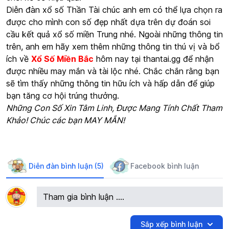
Diễn đàn xổ số Thần Tài chúc anh em có thể lựa chọn ra
được cho mình con số đẹp nhất dựa trên dự đoán soi
cầu kết quả xổ số miền Trung nhé. Ngoài những thông tin
trên, anh em hãy xem thêm những thông tin thú vị và bổ
ích về
Xổ Số Miền Bắc
hôm nay tại thantai.gg để nhận
được nhiều may mắn và tài lộc nhé. Chắc chắn rằng bạn
sẽ tìm thấy những thông tin hữu ích và hấp dẫn để giúp
bạn tăng cơ hội trúng thưởng.
Những Con Số Xin Tâm Linh, Được Mang Tính Chất Tham
Khảo! Chúc các bạn MAY MẮN!
Diễn đàn bình luận (5)
Facebook bình luận
Tham gia bình luận ....
Sắp xếp bình luận