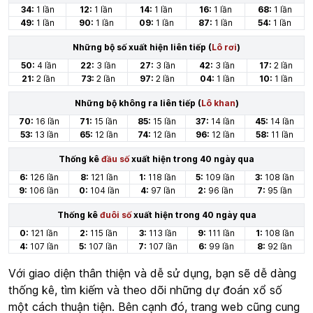
34:
1 lần
12:
1 lần
14:
1 lần
16:
1 lần
68:
1 lần
49:
1 lần
90:
1 lần
09:
1 lần
87:
1 lần
54:
1 lần
Những bộ số xuất hiện liên tiếp (
Lô rơi
)
50:
4 lần
22:
3 lần
27:
3 lần
42:
3 lần
17:
2 lần
21:
2 lần
73:
2 lần
97:
2 lần
04:
1 lần
10:
1 lần
Những bộ không ra liên tiếp (
Lô khan
)
70:
16 lần
71:
15 lần
85:
15 lần
37:
14 lần
45:
14 lần
53:
13 lần
65:
12 lần
74:
12 lần
96:
12 lần
58:
11 lần
Thống kê
đầu số
xuất hiện trong 40 ngày qua
6:
126 lần
8:
121 lần
1:
118 lần
5:
109 lần
3:
108 lần
9:
106 lần
0:
104 lần
4:
97 lần
2:
96 lần
7:
95 lần
Thống kê
đuôi số
xuất hiện trong 40 ngày qua
0:
121 lần
2:
115 lần
3:
113 lần
9:
111 lần
1:
108 lần
4:
107 lần
5:
107 lần
7:
107 lần
6:
99 lần
8:
92 lần
Với giao diện thân thiện và dễ sử dụng, bạn sẽ dễ dàng
thống kê, tìm kiếm và theo dõi những dự đoán xổ số
một cách thuận tiện. Bên cạnh đó, trang web cũng cung