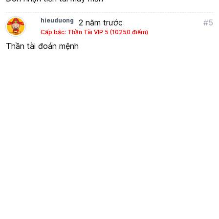
hieuduong
2 năm trước
#5
Cấp bậc: Thần Tài VIP 5 (10250 điểm)
Thần tài đoán mệnh