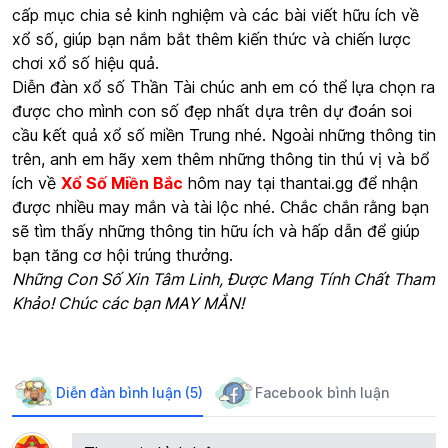
cấp mục chia sẻ kinh nghiệm và các bài viết hữu ích về
xổ số, giúp bạn nắm bắt thêm kiến thức và chiến lược
chơi xổ số hiệu quả.
Diễn đàn xổ số Thần Tài chúc anh em có thể lựa chọn ra
được cho mình con số đẹp nhất dựa trên dự đoán soi
cầu kết quả xổ số miền Trung nhé. Ngoài những thông tin
trên, anh em hãy xem thêm những thông tin thú vị và bổ
ích về
Xổ Số Miền Bắc
hôm nay tại thantai.gg để nhận
được nhiều may mắn và tài lộc nhé. Chắc chắn rằng bạn
sẽ tìm thấy những thông tin hữu ích và hấp dẫn để giúp
bạn tăng cơ hội trúng thưởng.
Những Con Số Xin Tâm Linh, Được Mang Tính Chất Tham
Khảo! Chúc các bạn MAY MẮN!
Diễn đàn bình luận (5)
Facebook bình luận