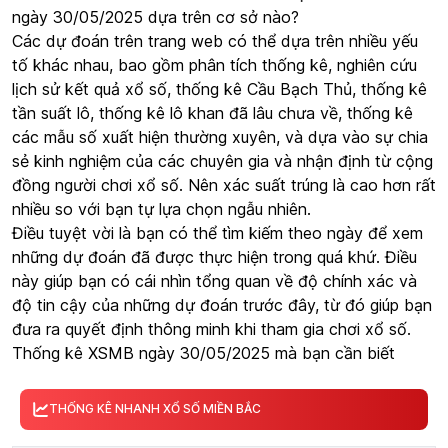
ngày 30/05/2025 dựa trên cơ sở nào?
Các dự đoán trên trang web có thể dựa trên nhiều yếu
tố khác nhau, bao gồm phân tích thống kê, nghiên cứu
lịch sử kết quả xổ số, thống kê Cầu Bạch Thủ, thống kê
tần suất lô, thống kê lô khan đã lâu chưa về, thống kê
các mẫu số xuất hiện thường xuyên, và dựa vào sự chia
sẻ kinh nghiệm của các chuyên gia và nhận định từ cộng
đồng người chơi xổ số. Nên xác suất trúng là cao hơn rất
nhiều so với bạn tự lựa chọn ngẫu nhiên.
Điều tuyệt vời là bạn có thể tìm kiếm theo ngày để xem
những dự đoán đã được thực hiện trong quá khứ. Điều
này giúp bạn có cái nhìn tổng quan về độ chính xác và
độ tin cậy của những dự đoán trước đây, từ đó giúp bạn
đưa ra quyết định thông minh khi tham gia chơi xổ số.
Thống kê XSMB ngày 30/05/2025 mà bạn cần biết
THỐNG KÊ NHANH XỔ SỐ MIỀN BẮC