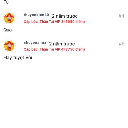
Tu
thuyenbien40
2 năm trước
#4
Cấp bậc: Thần Tài VIP 3 (3650 điểm)
Qua
chuyenanna
2 năm trước
#5
Cấp bậc: Thần Tài VIP 4 (8750 điểm)
Hay tuyệt vời