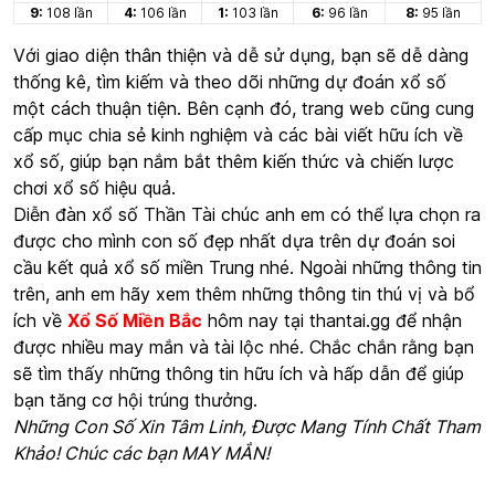
9:
108 lần
4:
106 lần
1:
103 lần
6:
96 lần
8:
95 lần
Với giao diện thân thiện và dễ sử dụng, bạn sẽ dễ dàng
thống kê, tìm kiếm và theo dõi những dự đoán xổ số
một cách thuận tiện. Bên cạnh đó, trang web cũng cung
cấp mục chia sẻ kinh nghiệm và các bài viết hữu ích về
xổ số, giúp bạn nắm bắt thêm kiến thức và chiến lược
chơi xổ số hiệu quả.
Diễn đàn xổ số Thần Tài chúc anh em có thể lựa chọn ra
được cho mình con số đẹp nhất dựa trên dự đoán soi
cầu kết quả xổ số miền Trung nhé. Ngoài những thông tin
trên, anh em hãy xem thêm những thông tin thú vị và bổ
ích về
Xổ Số Miền Bắc
hôm nay tại thantai.gg để nhận
được nhiều may mắn và tài lộc nhé. Chắc chắn rằng bạn
sẽ tìm thấy những thông tin hữu ích và hấp dẫn để giúp
bạn tăng cơ hội trúng thưởng.
Những Con Số Xin Tâm Linh, Được Mang Tính Chất Tham
Khảo! Chúc các bạn MAY MẮN!