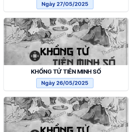
Ngày 27/05/2025
KHỔNG TỬ TIÊN MINH SỐ
Ngày 26/05/2025