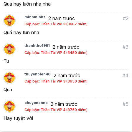
Quá hay luôn nha nha
minhminhz
2 năm trước
#2
Cấp bậc: Thần Tài VIP 3 (3687 điểm)
Quá hay llun nha
thanhtho1991
2 năm trước
#3
Cấp bậc: Thần Tài VIP 4 (5480 điểm)
Tu
thuyenbien40
2 năm trước
#4
Cấp bậc: Thần Tài VIP 3 (3650 điểm)
Qua
chuyenanna
2 năm trước
#5
Cấp bậc: Thần Tài VIP 4 (8750 điểm)
Hay tuyệt vời