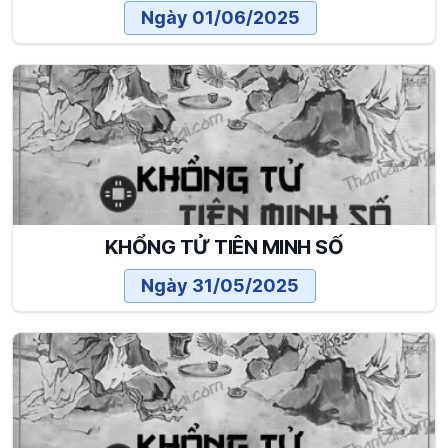
Ngày 01/06/2025
KHỔNG TỬ TIÊN MINH SỐ
Ngày 31/05/2025