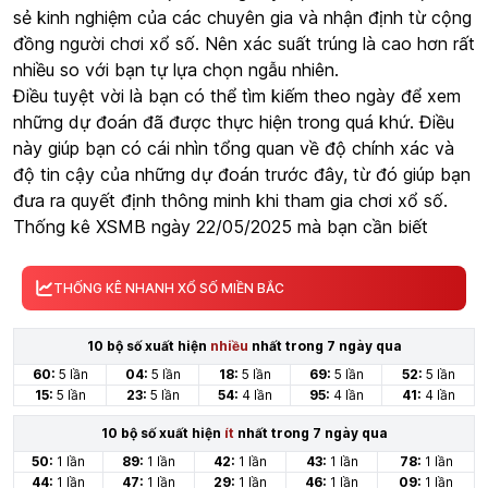
sẻ kinh nghiệm của các chuyên gia và nhận định từ cộng
đồng người chơi xổ số. Nên xác suất trúng là cao hơn rất
nhiều so với bạn tự lựa chọn ngẫu nhiên.
Điều tuyệt vời là bạn có thể tìm kiếm theo ngày để xem
những dự đoán đã được thực hiện trong quá khứ. Điều
này giúp bạn có cái nhìn tổng quan về độ chính xác và
độ tin cậy của những dự đoán trước đây, từ đó giúp bạn
đưa ra quyết định thông minh khi tham gia chơi xổ số.
Thống kê XSMB ngày 22/05/2025 mà bạn cần biết
THỐNG KÊ NHANH XỔ SỐ MIỀN BẮC
10 bộ số xuất hiện
nhiều
nhất trong 7 ngày qua
60:
5 lần
04:
5 lần
18:
5 lần
69:
5 lần
52:
5 lần
15:
5 lần
23:
5 lần
54:
4 lần
95:
4 lần
41:
4 lần
10 bộ số xuất hiện
ít
nhất trong 7 ngày qua
50:
1 lần
89:
1 lần
42:
1 lần
43:
1 lần
78:
1 lần
44:
1 lần
47:
1 lần
29:
1 lần
46:
1 lần
09:
1 lần