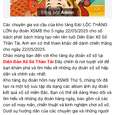
Đăng bởi:
Admin
Các chuyên gia soi cầu của kho tàng ĐẠI LỘC THẮNG
LỚN dự đoán XSMB thứ 5 ngày 22/05/2025 cho số
bách phát bách trúng tạo nên tên tuổi Diễn Đàn Xổ Số
Thần Tài. Anh em có thể tham khảo để dành chiến thắng
cho ngày 22/05/2025.
Chào mừng bạn đến với Kho tàng dự đoán xổ số tại
Diễn Đàn Xổ Số Thần Tài
Đây chính là nơi tuyệt vời để
bạn khám phá và tìm hiểu về những dự đoán xổ số hấp
dẫn và chính xác nhất.
Kho tàng dự đoán hôm nay
XSMB Thứ 5
, chúng tôi đã
tạo ra một bộ sưu tập đa dạng các album ảnh dự đoán
kết quả xổ số miền Bắc. Bạn có thể dễ dàng theo dõi và
tìm hiểu về những dự đoán hàng ngày, bao gồm cả các
con số may mắn, chiến thuật và kinh nghiệm chơi xổ số.
Dưới sự hướng dẫn của các chuyên gia và những người