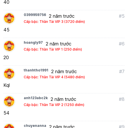
40
0399959756
2 năm trước
#5
Cấp bậc: Thần Tài VIP 3 (3720 điểm)
45
hoangly97
2 năm trước
#6
Cấp bậc: Thần Tài VIP 1 (250 điểm)
20
thanhtho1991
2 năm trước
#7
Cấp bậc: Thần Tài VIP 4 (5480 điểm)
Kql
anh123abc2k
2 năm trước
#8
Cấp bậc: Thần Tài VIP 2 (1250 điểm)
54
chuyenanna
2 năm trước
#9