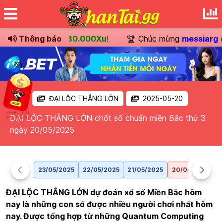
 khoản
Thông báo
trị giá
180.000Xu
!
🏆 Chúc mừng
messiarg
đã 
ĐẠI LỘC THẮNG LỚN
2025-05-20
ĐẠI LỘC THẮNG LỚN chốt số chuẩn miền Bắc thứ 3
ngày 20/05/2025
23/05/2025
22/05/2025
21/05/2025
20/05/2025
1
ĐẠI LỘC THẮNG LỚN dự đoán xổ số Miền Bắc hôm
nay là những con số được nhiều người chơi nhất hôm
nay. Được tổng hợp từ những Quantum Computing