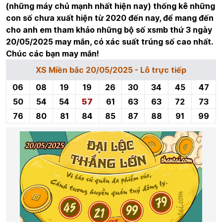
(những máy chủ mạnh nhất hiện nay) thống kê những
con số chưa xuất hiện từ 2020 đến nay, để mang đến
cho anh em tham khảo những bộ số xsmb thứ 3 ngày
20/05/2025 may mắn, có xác suất trúng số cao nhất.
Chúc các bạn may mắn!
XS Miền bắc 20/05/2025 - Lô trực tiếp
06
08
19
19
26
30
34
45
47
50
54
54
57
61
63
63
72
73
76
80
81
84
85
87
88
91
99