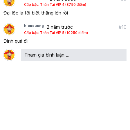
Cấp bậc: Thần Tài VIP 4 (8750 điểm)
Đại lộc là tôi biết thắng lớn rồi
hieuduong
2 năm trước
#10
Cấp bậc: Thần Tài VIP 5 (10250 điểm)
Đỉnh quá đi
Tham gia bình luận ....