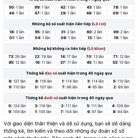
50:
1 lần
89:
1 lần
42:
1 lần
43:
1 lần
78:
1 lần
44:
1 lần
47:
1 lần
29:
1 lần
46:
1 lần
09:
1 lần
Những bộ số xuất hiện liên tiếp (
Lô rơi
)
18:
3 lần
95:
3 lần
31:
2 lần
60:
2 lần
69:
2 lần
01:
1 lần
04:
1 lần
06:
1 lần
13:
1 lần
19:
1 lần
Những bộ không ra liên tiếp (
Lô khan
)
73:
26 lần
22:
19 lần
14:
17 lần
70:
13 lần
71:
12 lần
85:
12 lần
16:
11 lần
37:
11 lần
45:
11 lần
53:
10 lần
Thống kê
đầu số
xuất hiện trong 40 ngày qua
6:
127 lần
8:
118 lần
1:
114 lần
3:
114 lần
5:
110 lần
9:
110 lần
0:
107 lần
7:
96 lần
4:
95 lần
2:
89 lần
Thống kê
đuôi số
xuất hiện trong 40 ngày qua
0:
124 lần
3:
116 lần
2:
111 lần
5:
111 lần
4:
109 lần
9:
109 lần
1:
105 lần
7:
104 lần
6:
97 lần
8:
94 lần
Với giao diện thân thiện và dễ sử dụng, bạn sẽ dễ dàng
thống kê, tìm kiếm và theo dõi những dự đoán xổ số