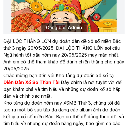
Đăng bởi:
Admin
ĐẠI LỘC THẮNG LỚN dự đoán dàn đề xổ số miền Bắc
thứ 3 ngày 20/05/2025, ĐẠI LỘC THẮNG LỚN soi cầu
Ngũ hành tốt xấu hôm nay 20/05/2025 may mắn nhất.
Anh em có thể tham khảo để dành chiến thắng cho ngày
20/05/2025.
Chào mừng bạn đến với Kho tàng dự đoán xổ số tại
Diễn Đàn Xổ Số Thần Tài
Đây chính là nơi tuyệt vời để
bạn khám phá và tìm hiểu về những dự đoán xổ số hấp
dẫn và chính xác nhất.
Kho tàng dự đoán hôm nay
XSMB Thứ 3
, chúng tôi đã
tạo ra một bộ sưu tập đa dạng các album ảnh dự đoán
kết quả xổ số miền Bắc. Bạn có thể dễ dàng theo dõi và
tìm hiểu về những dự đoán hàng ngày, bao gồm cả các