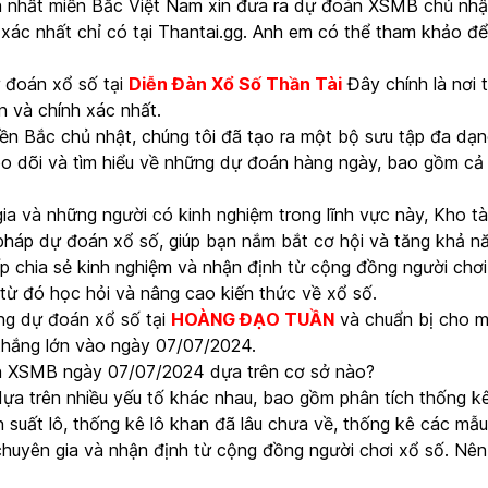
ớn nhất miền Bắc Việt Nam xin đưa ra dự đoán XSMB chủ n
ác nhất chỉ có tại Thantai.gg. Anh em có thể tham khảo đ
 đoán xổ số tại
Diễn Đàn Xổ Số Thần Tài
Đây chính là nơi 
 và chính xác nhất.
ền Bắc chủ nhật
, chúng tôi đã tạo ra một bộ sưu tập đa dạ
eo dõi và tìm hiểu về những dự đoán hàng ngày, bao gồm cả
ia và những người có kinh nghiệm trong lĩnh vực này, Kho 
pháp dự đoán xổ số, giúp bạn nắm bắt cơ hội và tăng khả nă
p chia sẻ kinh nghiệm và nhận định từ cộng đồng người chơi 
 từ đó học hỏi và nâng cao kiến thức về xổ số.
ng dự đoán xổ số tại
HOÀNG ĐẠO TUẦN
và chuẩn bị cho mì
thắng lớn vào ngày 07/07/2024.
XSMB ngày 07/07/2024 dựa trên cơ sở nào?
a trên nhiều yếu tố khác nhau, bao gồm phân tích thống kê,
 suất lô, thống kê lô khan đã lâu chưa về, thống kê các mẫ
huyên gia và nhận định từ cộng đồng người chơi xổ số. Nên 