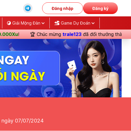
Đăng nhập
Đăng ký
Giải Mộng Đàn
Game Dự Đoán
Xu
!
🏆 Chúc mừng
trale123
đã đổi thưởng thành công
 ngày 07/07/2024