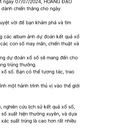
hật ngày 07/07/2024, HOÀNG ĐẠO
ể dành chiến thắng cho ngày
tuyệt vời để bạn khám phá và tìm
ng các album ảnh dự đoán kết quả xổ
 các con số may mắn, chiến thuật và
tàng dự đoán xổ số sẽ mang đến cho
ng trúng thưởng.
xổ số. Bạn có thể tương tác, trao
nh một hành trình thú vị vào thế giới
 nghiên cứu lịch sử kết quả xổ số,
u số xuất hiện thường xuyên, và dựa
xác suất trúng là cao hơn rất nhiều