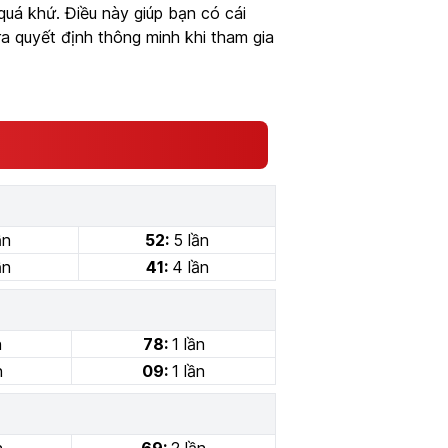
uá khứ. Điều này giúp bạn có cái
a quyết định thông minh khi tham gia
ần
52:
5 lần
ần
41:
4 lần
n
78:
1 lần
n
09:
1 lần
n
69:
2 lần