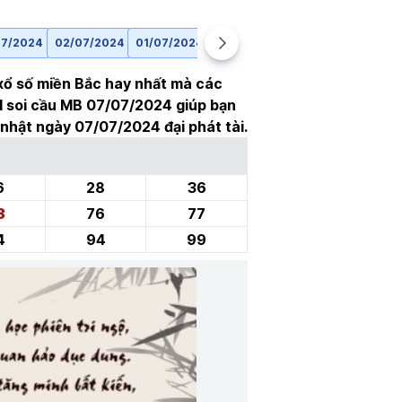
07/2024
02/07/2024
01/07/2024
30/06/2024
29/06/2024
28/
ổ số miền Bắc hay nhất mà các
 soi cầu MB 07/07/2024 giúp bạn
nhật ngày 07/07/2024 đại phát tài.
6
28
36
3
76
77
4
94
99