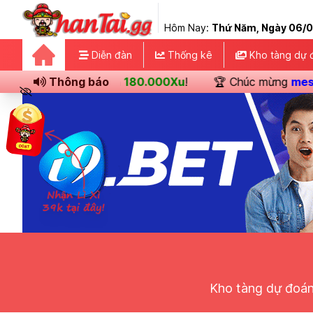
Hôm Nay:
Thứ Năm, Ngày 06/
Diễn đàn
Thống kê
Kho tàng dự 
yển khoản
Thông báo
trị giá
180.000Xu
!
🏆 Chúc mừng
messiarg
Kho tàng dự đoá