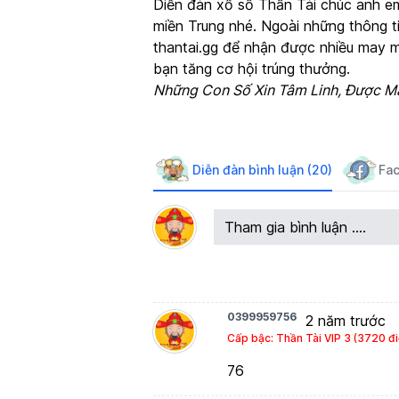
Diễn đàn xổ số Thần Tài chúc anh em
miền Trung nhé. Ngoài những thông t
thantai.gg để nhận được nhiều may mắ
bạn tăng cơ hội trúng thưởng.
Những Con Số Xin Tâm Linh, Được M
Diễn đàn bình luận (20)
Fac
Tham gia bình luận ....
0399959756
2 năm trước
Cấp bậc: Thần Tài VIP 3 (3720 đ
76