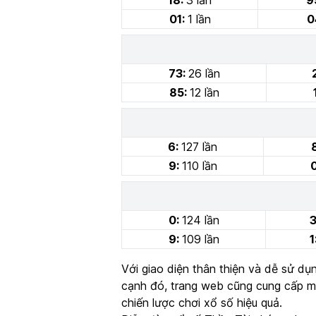
01:
1 lần
0
73:
26 lần
85:
12 lần
6:
127 lần
9:
110 lần
0:
124 lần
3
9:
109 lần
1
Với giao diện thân thiện và dễ sử d
cạnh đó, trang web cũng cung cấp mụ
chiến lược chơi xổ số hiệu quả.