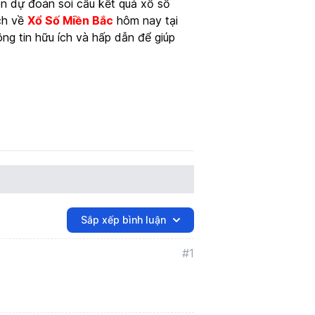
n dự đoán soi cầu kết quả xổ số
ích về
Xổ Số Miền Bắc
hôm nay tại
ng tin hữu ích và hấp dẫn để giúp
Sắp xếp bình luận
#1