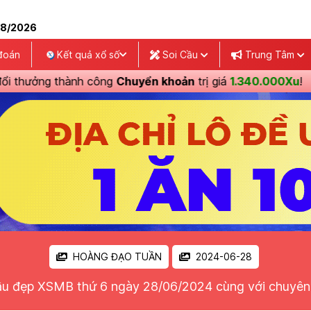
08/2026
đoán
Kết quả xổ số
Soi Cầu
Trung Tâm
ưởng thành công
Chuyển khoản
trị giá
1.340.000Xu
!

HOÀNG ĐẠO TUẦN
2024-06-28
cầu đẹp XSMB thứ 6 ngày 28/06/2024 cùng với ch