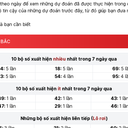
ếm theo ngày để xem những dự đoán đã được thực hiện trong q
ộ tin cậy của những dự đoán trước đây, từ đó giúp bạn đưa r
 bạn cần biết
 BẮC
10 bộ số xuất hiện
nhiều
nhất trong 7 ngày qua
4:
5 lần
18:
5 lần
69:
5 l
23:
5 lần
54:
4 lần
95:
4 l
10 bộ số xuất hiện
ít
nhất trong 7 ngày qua
89:
1 lần
42:
1 lần
43:
1 lầ
47:
1 lần
29:
1 lần
46:
1 lầ
Những bộ số xuất hiện liên tiếp (
Lô rơi
)
5:
3 lần
31:
2 lần
60:
2 lầ