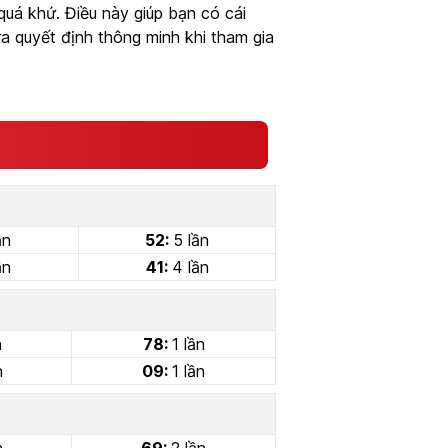
uá khứ. Điều này giúp bạn có cái
a quyết định thông minh khi tham gia
ần
52:
5 lần
ần
41:
4 lần
n
78:
1 lần
n
09:
1 lần
n
69:
2 lần