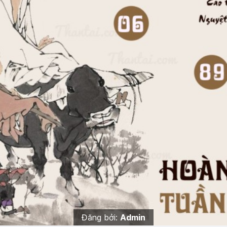
Đăng bởi:
Admin