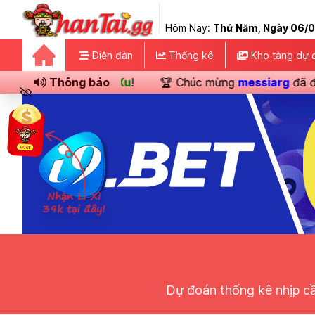
Hôm Nay:
Thứ Năm, Ngày 06/
Diễn đàn
Thống kê
Kho tàng dự 
n
trị giá
180.000Xu
Thông báo
!
🏆 Chúc mừng
messiarg
đã đổi th
Dự đoán thống kê nhịp 