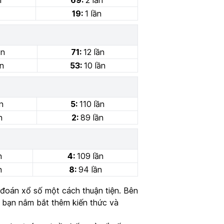
19:
1 lần
ần
71:
12 lần
ần
53:
10 lần
n
5:
110 lần
n
2:
89 lần
n
4:
109 lần
n
8:
94 lần
 đoán xổ số một cách thuận tiện. Bên
p bạn nắm bắt thêm kiến thức và