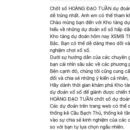
Chốt số HOÀNG ĐẠO TUẦN dự đoán 
dễ trúng nhất. Anh em có thể tham 
Chào mừng bạn đến với Kho tàng dự
hiểu về những dự đoán xổ số hấp dẫn
Kho tàng dự đoán hôm nay
XSMB T
Bắc. Bạn có thể dễ dàng theo dõi và
nghiệm chơi xổ số.
Dưới sự hướng dẫn của các chuyên g
bạn cái nhìn sâu sắc về các phương 
Bên cạnh đó, chúng tôi cũng cung cấ
đổi và chia sẻ những ý kiến cá nhân,
Hãy dành thời gian khám phá Kho tà
dự đoán xổ số để giành được chiến 
HOÀNG ĐẠO TUẦN chốt số dự đoán 
Các dự đoán trên trang web có thể dự
thống kê Cầu Bạch Thủ, thống kê tần
vào sự chia sẻ kinh nghiệm của các c
so với bạn tự lựa chọn ngẫu nhiên.