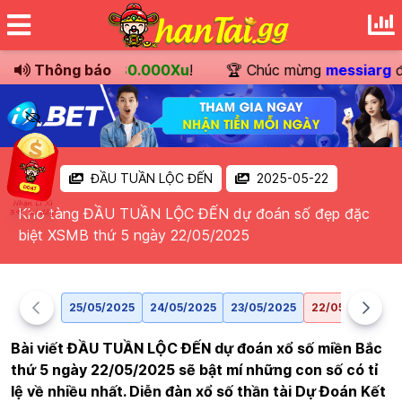
 khoản
Thông báo
trị giá
180.000Xu
!
🏆 Chúc mừng
messiarg
đã 
ĐẦU TUẦN LỘC ĐẾN
2025-05-22
Kho tàng ĐẦU TUẦN LỘC ĐẾN dự đoán số đẹp đặc
biệt XSMB thứ 5 ngày 22/05/2025
25/05/2025
24/05/2025
23/05/2025
22/05/2025
2
Bài viết ĐẦU TUẦN LỘC ĐẾN dự đoán xổ số miền Bắc
thứ 5 ngày 22/05/2025 sẽ bật mí những con số có tỉ
lệ về nhiều nhất. Diễn đàn xổ số thần tài Dự Đoán Kết