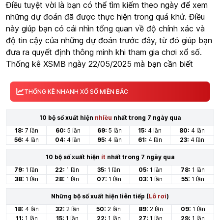
Điều tuyệt vời là bạn có thể tìm kiếm theo ngày để xem
những dự đoán đã được thực hiện trong quá khứ. Điều
này giúp bạn có cái nhìn tổng quan về độ chính xác và
độ tin cậy của những dự đoán trước đây, từ đó giúp bạn
đưa ra quyết định thông minh khi tham gia chơi xổ số.
Thống kê XSMB ngày 22/05/2025 mà bạn cần biết
THỐNG KÊ NHANH XỔ SỐ MIỀN BẮC
10 bộ số xuất hiện
nhiều
nhất trong 7 ngày qua
18:
7 lần
60:
5 lần
69:
5 lần
15:
4 lần
80:
4 lần
56:
4 lần
04:
4 lần
95:
4 lần
61:
4 lần
23:
4 lần
10 bộ số xuất hiện
ít
nhất trong 7 ngày qua
79:
1 lần
22:
1 lần
35:
1 lần
05:
1 lần
78:
1 lần
38:
1 lần
28:
1 lần
07:
1 lần
03:
1 lần
55:
1 lần
Những bộ số xuất hiện liên tiếp (
Lô rơi
)
18:
4 lần
32:
2 lần
50:
2 lần
89:
2 lần
09:
1 lần
11:
1 lần
15:
1 lần
22:
1 lần
27:
1 lần
29:
1 lần