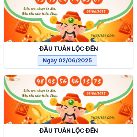
ĐẦU TUẦN LỘC ĐẾN
Ngày 02/06/2025
ĐẦU TUẦN LỘC ĐẾN