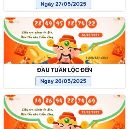
Ngày 27/05/2025
ĐẦU TUẦN LỘC ĐẾN
Ngày 26/05/2025