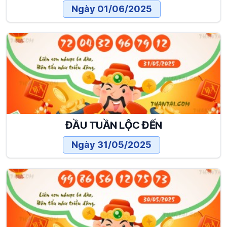
Ngày 01/06/2025
ĐẦU TUẦN LỘC ĐẾN
Ngày 31/05/2025