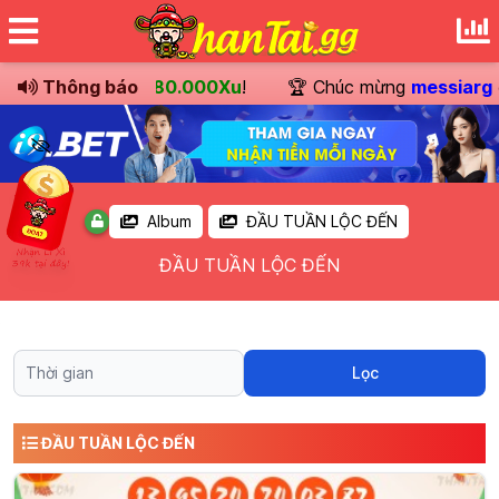
khoản
Thông báo
trị giá
180.000Xu
!
🏆 Chúc mừng
messiarg
đã đ
Album
ĐẦU TUẦN LỘC ĐẾN
ĐẦU TUẦN LỘC ĐẾN
Lọc
ĐẦU TUẦN LỘC ĐẾN