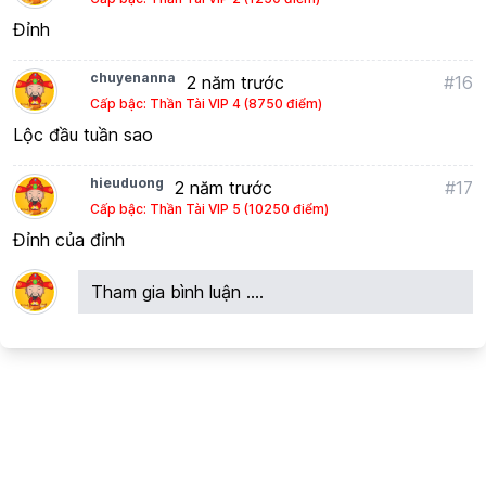
Đỉnh
chuyenanna
2 năm trước
#16
Cấp bậc: Thần Tài VIP 4 (8750 điểm)
Lộc đầu tuần sao
hieuduong
2 năm trước
#17
Cấp bậc: Thần Tài VIP 5 (10250 điểm)
Đỉnh của đỉnh
Tham gia bình luận ....