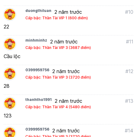
duongthiluan
2 năm trước
#10
Cấp bậc: Thần Tài VIP 1 (600 điểm)
22
minhminhz
2 năm trước
#11
Cấp bậc: Thần Tài VIP 3 (3687 điểm)
Cầu lộc
0399959756
2 năm trước
#12
Cấp bậc: Thần Tài VIP 3 (3720 điểm)
28
thanhtho1991
2 năm trước
#13
Cấp bậc: Thần Tài VIP 4 (5480 điểm)
123
0399959756
2 năm trước
#14
Cấp bậc: Thần Tài VIP 3 (3720 điểm)