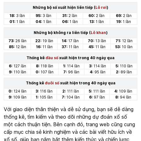
Những bộ số xuất hiện liên tiếp (
Lô rơi
)
18:
3 lần
95:
3 lần
31:
2 lần
60:
2 lần
69:
2 lần
01:
1 lần
04:
1 lần
06:
1 lần
13:
1 lần
19:
1 lần
Những bộ không ra liên tiếp (
Lô khan
)
73:
26 lần
22:
19 lần
14:
17 lần
70:
13 lần
71:
12 lần
85:
12 lần
16:
11 lần
37:
11 lần
45:
11 lần
53:
10 lần
Thống kê
đầu số
xuất hiện trong 40 ngày qua
6:
127 lần
8:
118 lần
1:
114 lần
3:
114 lần
5:
110 lần
9:
110 lần
0:
107 lần
7:
96 lần
4:
95 lần
2:
89 lần
Thống kê
đuôi số
xuất hiện trong 40 ngày qua
0:
124 lần
3:
116 lần
2:
111 lần
5:
111 lần
4:
109 lần
9:
109 lần
1:
105 lần
7:
104 lần
6:
97 lần
8:
94 lần
Với giao diện thân thiện và dễ sử dụng, bạn sẽ dễ dàng
thống kê, tìm kiếm và theo dõi những dự đoán xổ số
một cách thuận tiện. Bên cạnh đó, trang web cũng cung
cấp mục chia sẻ kinh nghiệm và các bài viết hữu ích về
xổ số, giúp bạn nắm bắt thêm kiến thức và chiến lược