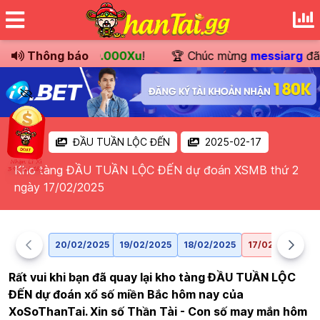
hoản
Thông báo
trị giá
180.000Xu
!
🏆 Chúc mừng
messiarg
đã đổ
ĐẦU TUẦN LỘC ĐẾN
2025-02-17
Kho tàng ĐẦU TUẦN LỘC ĐẾN dự đoán XSMB thứ 2
ngày 17/02/2025
20/02/2025
19/02/2025
18/02/2025
17/02/2025
1
Rất vui khi bạn đã quay lại kho tàng ĐẦU TUẦN LỘC
ĐẾN dự đoán xổ số miền Bắc hôm nay của
XoSoThanTai. Xin số Thần Tài - Con số may mắn hôm