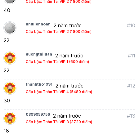
Cấp bậc: Thần Tài VIP 2 (1800 điểm)
40
nhulienhoan
2 năm trước
#10
Cấp bậc: Thần Tài VIP 2 (1800 điểm)
22
duongthiluan
2 năm trước
#11
Cấp bậc: Thần Tài VIP 1 (600 điểm)
22
thanhtho1991
2 năm trước
#12
Cấp bậc: Thần Tài VIP 4 (5480 điểm)
30
0399959756
2 năm trước
#13
Cấp bậc: Thần Tài VIP 3 (3720 điểm)
18