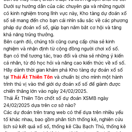
Dưới sự hướng dẫn của các chuyên gia và những người
có kinh nghiệm trong lĩnh vực này, Kho tàng dự đoán xổ
số sẽ mang đến cho bạn cái nhìn sâu sắc về các phương
pháp dự đoán xổ số, giúp bạn nắm bắt cơ hội và tăng
khả năng trúng thưởng.
Bên cạnh đó, chúng tôi cũng cung cấp chia sẻ kinh
nghiệm và nhận định từ cộng đồng người chơi xổ số.
Bạn có thể tương tác, trao đổi và chia sẻ những ý kiến
cá nhân, từ đó học hỏi và nâng cao kiến thức về xổ số.
Hãy dành thời gian khám phá Kho tàng dự đoán xổ số
tại
Thái Ất Thiên Tôn
và chuẩn bị cho mình một hành
trình thú vị vào thế giới dự đoán xổ số để giành được
chiến thắng lớn vào ngày 24/02/2025.
Thái Ất Thiên Tôn chốt số dự đoán XSMB ngày
24/02/2025 dựa trên cơ sở nào?
Các dự đoán trên trang web có thể dựa trên nhiều yếu
tố khác nhau, bao gồm phân tích thống kê, nghiên cứu
lịch sử kết quả xổ số, thống kê Cầu Bạch Thủ, thống kê