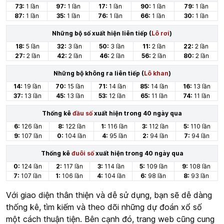
73:
1 lần
97:
1 lần
17:
1 lần
90:
1 lần
79:
1 lần
87:
1 lần
35:
1 lần
76:
1 lần
66:
1 lần
30:
1 lần
Những bộ số xuất hiện liên tiếp (
Lô rơi
)
18:
5 lần
32:
3 lần
50:
3 lần
11:
2 lần
22:
2 lần
27:
2 lần
42:
2 lần
46:
2 lần
56:
2 lần
80:
2 lần
Những bộ không ra liên tiếp (
Lô khan
)
14:
19 lần
70:
15 lần
71:
14 lần
85:
14 lần
16:
13 lần
37:
13 lần
45:
13 lần
53:
12 lần
65:
11 lần
74:
11 lần
Thống kê
đầu số
xuất hiện trong 40 ngày qua
6:
126 lần
8:
122 lần
1:
116 lần
3:
112 lần
5:
110 lần
9:
107 lần
0:
104 lần
4:
95 lần
2:
94 lần
7:
94 lần
Thống kê
đuôi số
xuất hiện trong 40 ngày qua
0:
124 lần
2:
117 lần
3:
114 lần
5:
109 lần
9:
108 lần
7:
107 lần
1:
106 lần
4:
104 lần
6:
98 lần
8:
93 lần
Với giao diện thân thiện và dễ sử dụng, bạn sẽ dễ dàng
thống kê, tìm kiếm và theo dõi những dự đoán xổ số
một cách thuận tiện. Bên cạnh đó, trang web cũng cung