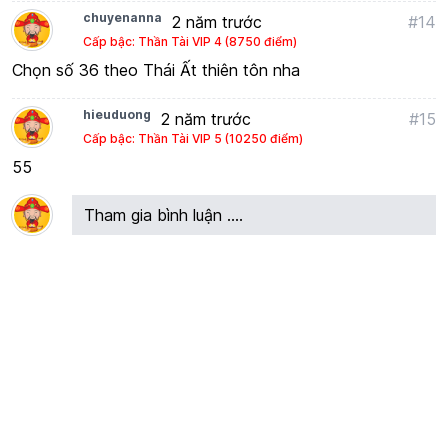
chuyenanna
2 năm trước
#14
Cấp bậc: Thần Tài VIP 4 (8750 điểm)
Chọn số 36 theo Thái Ất thiên tôn nha
hieuduong
2 năm trước
#15
Cấp bậc: Thần Tài VIP 5 (10250 điểm)
55
Tham gia bình luận ....