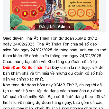
Đăng bởi:
Admin
Gieo duyên Thái Ất Thiên Tôn dự đoán XSMB thứ 2
ngày 24/02/2025, Thái Ất Thiên Tôn chia sẻ số đẹp
miền Bắc ngày 24/02/2025 dễ trúng nhất. Anh em có thể
tham khảo để dành chiến thắng cho ngày 24/02/2025.
Chào mừng bạn đến với Kho tàng dự đoán xổ số tại
Diễn Đàn Xổ Số Thần Tài
Đây chính là nơi tuyệt vời để
bạn khám phá và tìm hiểu về những dự đoán xổ số hấp
dẫn và chính xác nhất.
Kho tàng dự đoán hôm nay
XSMB Thứ 2
, chúng tôi đã
tạo ra một bộ sưu tập đa dạng các album ảnh dự đoán
kết quả xổ số miền Bắc. Bạn có thể dễ dàng theo dõi và
tìm hiểu về những dự đoán hàng ngày, bao gồm cả các
con số may mắn, chiến thuật và kinh nghiệm chơi xổ số.