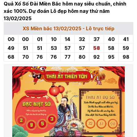
Quả Xổ Số Đài Miền Bắc hôm nay siêu chuẩn, chính
xác 100%. Dự đoán Lô đẹp hôm nay thứ năm
13/02/2025
XS Miền bắc 13/02/2025 - Lô trực tiếp
00
00
01
10
14
32
37
40
41
49
51
51
53
57
57
58
58
59
68
70
76
76
77
80
92
95
98