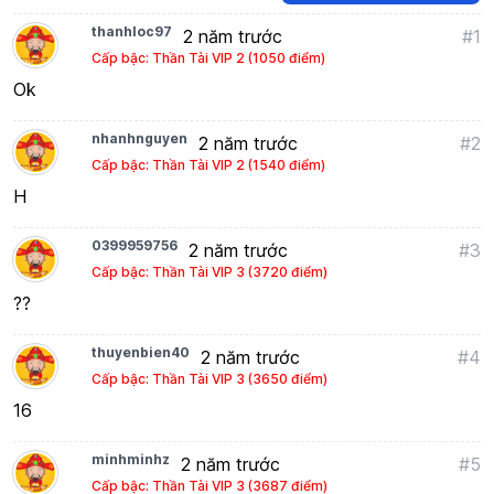
thanhloc97
2 năm trước
#1
Cấp bậc: Thần Tài VIP 2 (1050 điểm)
Ok
nhanhnguyen
2 năm trước
#2
Cấp bậc: Thần Tài VIP 2 (1540 điểm)
H
0399959756
2 năm trước
#3
Cấp bậc: Thần Tài VIP 3 (3720 điểm)
??
thuyenbien40
2 năm trước
#4
Cấp bậc: Thần Tài VIP 3 (3650 điểm)
16
minhminhz
2 năm trước
#5
Cấp bậc: Thần Tài VIP 3 (3687 điểm)