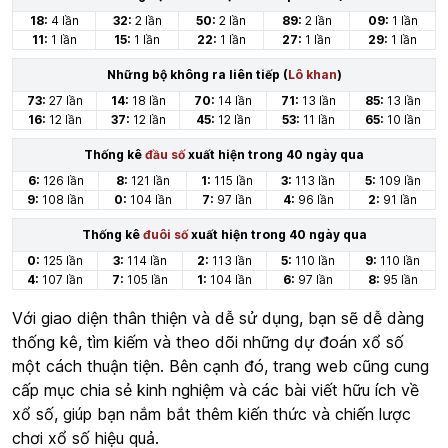
18:
4 lần
32:
2 lần
50:
2 lần
89:
2 lần
09:
1 lần
11:
1 lần
15:
1 lần
22:
1 lần
27:
1 lần
29:
1 lần
Những bộ không ra liên tiếp (
Lô khan
)
73:
27 lần
14:
18 lần
70:
14 lần
71:
13 lần
85:
13 lần
16:
12 lần
37:
12 lần
45:
12 lần
53:
11 lần
65:
10 lần
Thống kê
đầu số
xuất hiện trong 40 ngày qua
6:
126 lần
8:
121 lần
1:
115 lần
3:
113 lần
5:
109 lần
9:
108 lần
0:
104 lần
7:
97 lần
4:
96 lần
2:
91 lần
Thống kê
đuôi số
xuất hiện trong 40 ngày qua
0:
125 lần
3:
114 lần
2:
113 lần
5:
110 lần
9:
110 lần
4:
107 lần
7:
105 lần
1:
104 lần
6:
97 lần
8:
95 lần
Với giao diện thân thiện và dễ sử dụng, bạn sẽ dễ dàng
thống kê, tìm kiếm và theo dõi những dự đoán xổ số
một cách thuận tiện. Bên cạnh đó, trang web cũng cung
cấp mục chia sẻ kinh nghiệm và các bài viết hữu ích về
xổ số, giúp bạn nắm bắt thêm kiến thức và chiến lược
chơi xổ số hiệu quả.