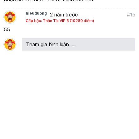
hieuduong
2 năm trước
#15
Cấp bậc: Thần Tài VIP 5 (10250 điểm)
55
Tham gia bình luận ....