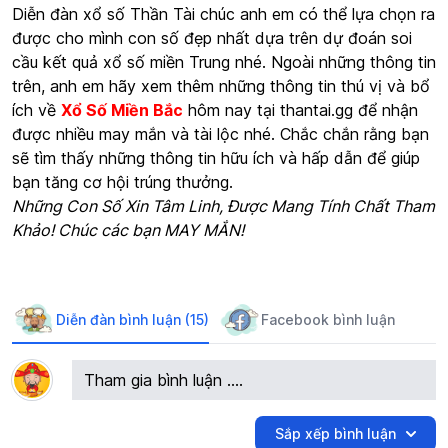
Diễn đàn xổ số Thần Tài chúc anh em có thể lựa chọn ra
được cho mình con số đẹp nhất dựa trên dự đoán soi
cầu kết quả xổ số miền Trung nhé. Ngoài những thông tin
trên, anh em hãy xem thêm những thông tin thú vị và bổ
ích về
Xổ Số Miền Bắc
hôm nay tại thantai.gg để nhận
được nhiều may mắn và tài lộc nhé. Chắc chắn rằng bạn
sẽ tìm thấy những thông tin hữu ích và hấp dẫn để giúp
bạn tăng cơ hội trúng thưởng.
Những Con Số Xin Tâm Linh, Được Mang Tính Chất Tham
Khảo! Chúc các bạn MAY MẮN!
Diễn đàn bình luận (15)
Facebook bình luận
Tham gia bình luận ....
Sắp xếp bình luận