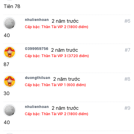
Tiên 78
nhulienhoan
2 năm trước
#6
Cấp bậc: Thần Tài VIP 2 (1800 điểm)
40
0399959756
2 năm trước
#7
Cấp bậc: Thần Tài VIP 3 (3720 điểm)
87
duongthiluan
2 năm trước
#8
Cấp bậc: Thần Tài VIP 1 (600 điểm)
30
nhulienhoan
2 năm trước
#9
Cấp bậc: Thần Tài VIP 2 (1800 điểm)
40