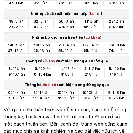
87:
1 lần
35:
1 lần
76:
1 lần
66:
1 lần
30:
1 lần
Những bộ số xuất hiện liên tiếp (
Lô rơi
)
18:
5 lần
32:
3 lần
50:
3 lần
11:
2 lần
22:
2 lần
27:
2 lần
42:
2 lần
46:
2 lần
56:
2 lần
80:
2 lần
Những bộ không ra liên tiếp (
Lô khan
)
14:
19 lần
70:
15 lần
71:
14 lần
85:
14 lần
16:
13 lần
37:
13 lần
45:
13 lần
53:
12 lần
65:
11 lần
74:
11 lần
Thống kê
đầu số
xuất hiện trong 40 ngày qua
6:
126 lần
8:
122 lần
1:
116 lần
3:
112 lần
5:
110 lần
9:
107 lần
0:
104 lần
4:
95 lần
2:
94 lần
7:
94 lần
Thống kê
đuôi số
xuất hiện trong 40 ngày qua
0:
124 lần
2:
117 lần
3:
114 lần
5:
109 lần
9:
108 lần
7:
107 lần
1:
106 lần
4:
104 lần
6:
98 lần
8:
93 lần
Với giao diện thân thiện và dễ sử dụng, bạn sẽ dễ dàng
thống kê, tìm kiếm và theo dõi những dự đoán xổ số
một cách thuận tiện. Bên cạnh đó, trang web cũng cung
cấp mục chia sẻ kinh nghiệm và các bài viết hữu ích về