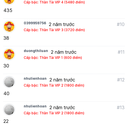
Cấp bậc: Thần Tài VIP 4 (5480 điểm)
435
0399959756
2 năm trước
#10
Cấp bậc: Thần Tài VIP 3 (3720 điểm)
38
duongthiluan
2 năm trước
#11
Cấp bậc: Thần Tài VIP 1 (600 điểm)
30
nhulienhoan
2 năm trước
#12
Cấp bậc: Thần Tài VIP 2 (1800 điểm)
40
nhulienhoan
2 năm trước
#13
Cấp bậc: Thần Tài VIP 2 (1800 điểm)
22