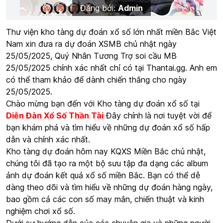
Đăng bởi:
Admin
Thư viện kho tàng dự đoán xổ số lớn nhất miền Bắc Việt
Nam xin đưa ra dự đoán XSMB chủ nhật ngày
25/05/2025, Quý Nhân Tương Trợ soi cầu MB
25/05/2025 chính xác nhất chỉ có tại Thantai.gg. Anh em
có thể tham khảo để dành chiến thắng cho ngày
25/05/2025.
Chào mừng bạn đến với Kho tàng dự đoán xổ số tại
Diễn Đàn Xổ Số Thần Tài
Đây chính là nơi tuyệt vời để
bạn khám phá và tìm hiểu về những dự đoán xổ số hấp
dẫn và chính xác nhất.
Kho tàng dự đoán hôm nay
KQXS Miền Bắc chủ nhật
,
chúng tôi đã tạo ra một bộ sưu tập đa dạng các album
ảnh dự đoán kết quả xổ số miền Bắc. Bạn có thể dễ
dàng theo dõi và tìm hiểu về những dự đoán hàng ngày,
bao gồm cả các con số may mắn, chiến thuật và kinh
nghiệm chơi xổ số.
Dưới sự hướng dẫn của các chuyên gia và những người