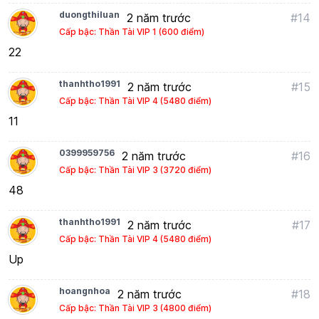
duongthiluan
2 năm trước
#14
Cấp bậc: Thần Tài VIP 1 (600 điểm)
22
thanhtho1991
2 năm trước
#15
Cấp bậc: Thần Tài VIP 4 (5480 điểm)
11
0399959756
2 năm trước
#16
Cấp bậc: Thần Tài VIP 3 (3720 điểm)
48
thanhtho1991
2 năm trước
#17
Cấp bậc: Thần Tài VIP 4 (5480 điểm)
Up
hoangnhoa
2 năm trước
#18
Cấp bậc: Thần Tài VIP 3 (4800 điểm)