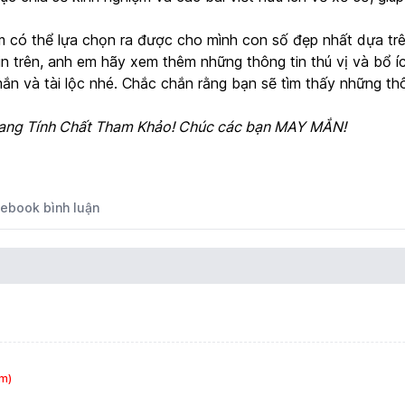
 có thể lựa chọn ra được cho mình con số đẹp nhất dựa trê
in trên, anh em hãy xem thêm những thông tin thú vị và bổ 
n và tài lộc nhé. Chắc chắn rằng bạn sẽ tìm thấy những thô
ang Tính Chất Tham Khảo! Chúc các bạn MAY MẮN!
ebook bình luận
ểm)