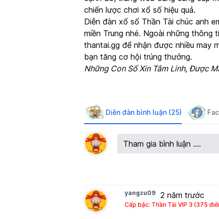
chiến lược chơi xổ số hiệu quả.
Diễn đàn xổ số Thần Tài chúc anh em
miền Trung nhé. Ngoài những thông t
thantai.gg để nhận được nhiều may mắ
bạn tăng cơ hội trúng thưởng.
Những Con Số Xin Tâm Linh, Được M
Diễn đàn bình luận (25)
Fac
Tham gia bình luận ....
yangzu09
2 năm trước
Cấp bậc: Thần Tài VIP 3 (375 đi