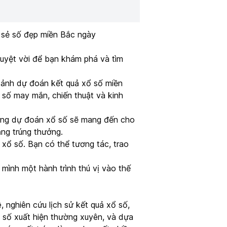
sẻ số đẹp miền Bắc ngày
tuyệt vời để bạn khám phá và tìm
m ảnh dự đoán kết quả xổ số miền
số may mắn, chiến thuật và kinh
tàng dự đoán xổ số sẽ mang đến cho
ng trúng thưởng.
xổ số. Bạn có thể tương tác, trao
mình một hành trình thú vị vào thế
 nghiên cứu lịch sử kết quả xổ số,
u số xuất hiện thường xuyên, và dựa