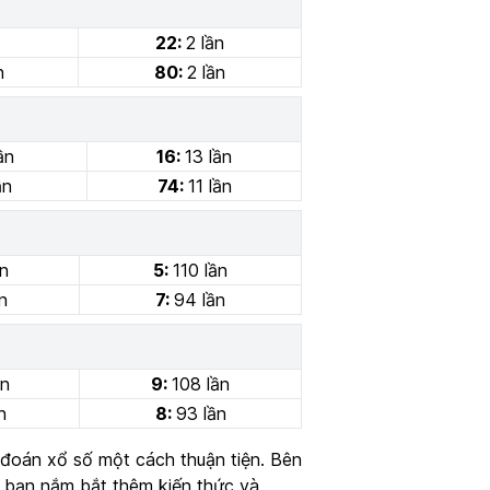
22:
2 lần
n
80:
2 lần
ần
16:
13 lần
ần
74:
11 lần
ần
5:
110 lần
n
7:
94 lần
ần
9:
108 lần
n
8:
93 lần
 đoán xổ số một cách thuận tiện. Bên
p bạn nắm bắt thêm kiến thức và