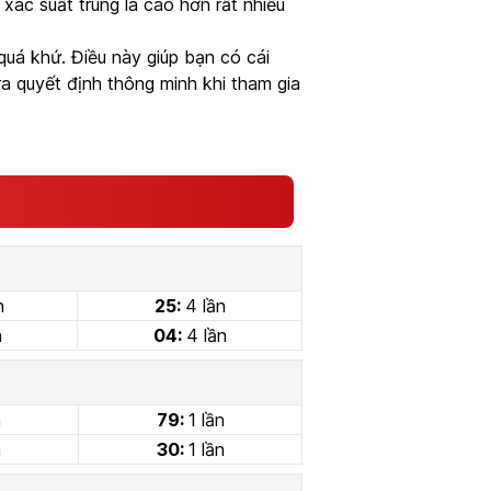
xác suất trúng là cao hơn rất nhiều
uá khứ. Điều này giúp bạn có cái
a quyết định thông minh khi tham gia
n
25:
4 lần
n
04:
4 lần
n
79:
1 lần
n
30:
1 lần