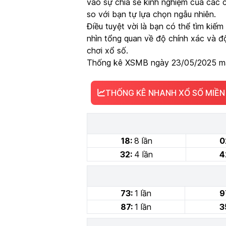
vào sự chia sẻ kinh nghiệm của các c
so với bạn tự lựa chọn ngẫu nhiên.
Điều tuyệt vời là bạn có thể tìm ki
nhìn tổng quan về độ chính xác và đ
chơi xổ số.
Thống kê XSMB ngày 23/05/2025 mà
THỐNG KÊ NHANH XỔ SỐ MIỀN
18:
8 lần
0
32:
4 lần
4
73:
1 lần
9
87:
1 lần
3