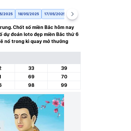
5/2025
18/05/2025
17/05/2025
16/05/2025
15/05/2025
14/
Trung. Chốt số miền Bắc hôm nay
ố dự đoán loto đẹp miền Bắc thứ 6
ẽ nổ trong kì quay mở thưởng
2
33
39
1
69
70
6
98
99