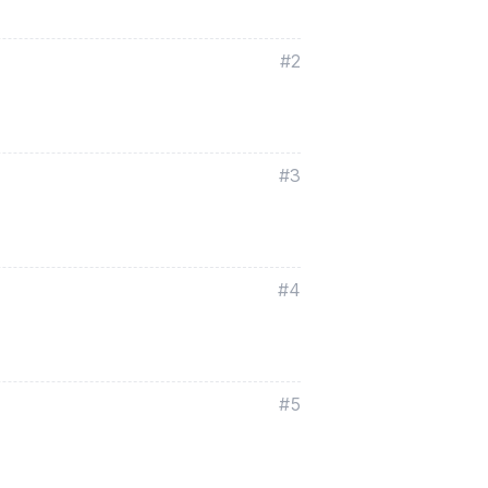
#2
#3
#4
#5